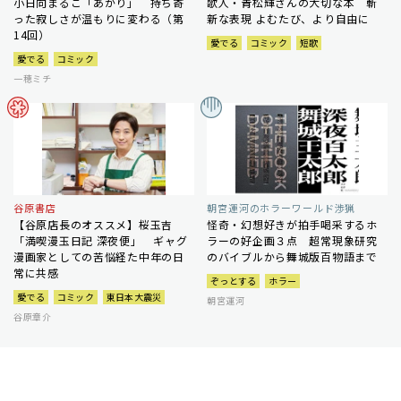
小日向まるこ「あかり」 持ち寄
歌人・青松輝さんの大切な本 斬
った寂しさが温もりに変わる（第
新な表現 よむたび、より自由に
14回）
愛でる
コミック
短歌
愛でる
コミック
一穂ミチ
谷原書店
朝宮運河のホラーワールド渉猟
【谷原店長のオススメ】桜玉吉
怪奇・幻想好きが拍手喝采するホ
「満喫漫玉日記 深夜便」 ギャグ
ラーの好企画３点 超常現象研究
漫画家としての苦悩経た中年の日
のバイブルから舞城版百物語まで
常に共感
ぞっとする
ホラー
愛でる
コミック
東日本大震災
朝宮運河
谷原章介