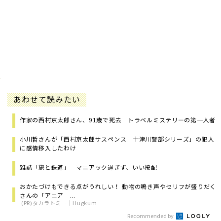
あわせて読みたい
作家の西村京太郎さん、91歳で死去 トラベルミステリーの第一人者
小川哲さんが「西村京太郎サスペンス 十津川警部シリーズ」の犯人
に感情移入したわけ
雑誌「旅と鉄道」 マニアック過ぎず、いい按配
おかたづけもできる点がうれしい！ 動物の鳴き声やセリフが盛りだく
さんの「アニア ...
(PR)タカラトミー｜Hugkum
Recommended by