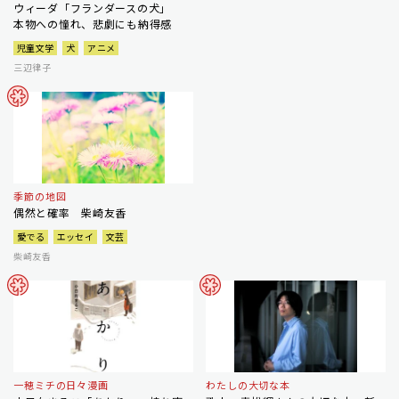
ウィーダ「フランダースの犬」
本物への憧れ、悲劇にも納得感
児童文学
犬
アニメ
三辺律子
季節の地図
偶然と確率 柴崎友香
愛でる
エッセイ
文芸
柴崎友香
一穂ミチの日々漫画
わたしの大切な本