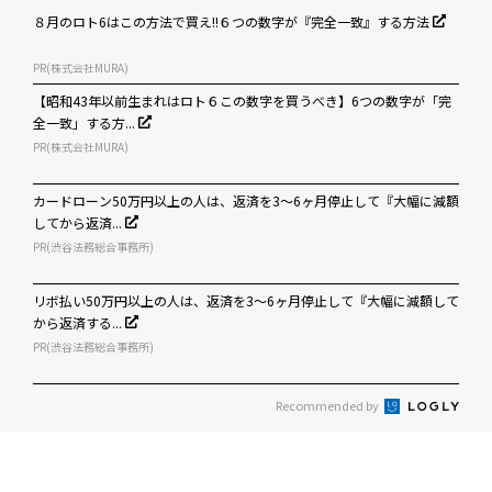
８月のロト6はこの方法で買え!!６つの数字が『完全一致』する方法
PR(株式会社MURA)
【昭和43年以前生まれはロト６この数字を買うべき】6つの数字が「完
全一致」する方...
PR(株式会社MURA)
カードローン50万円以上の人は、返済を3～6ヶ月停止して『大幅に減額
してから返済...
PR(渋谷法務総合事務所)
リボ払い50万円以上の人は、返済を3～6ヶ月停止して『大幅に減額して
から返済する...
PR(渋谷法務総合事務所)
Recommended by