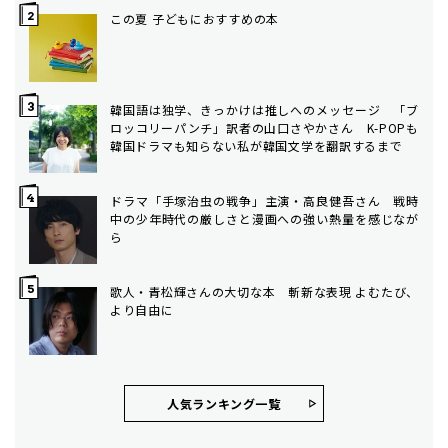
この夏 子どもにおすすめの本
韓国語は独学、きっかけは推しへのメッセージ 「ブ
ロッコリーパンチ」訳者の山口さやかさん K-POPも
韓国ドラマも知らない私が韓国文学を翻訳するまで
ドラマ「手塚治虫の戦争」主演・高良健吾さん 戦時
中の少年時代の厳しさと漫画への強い熱量を感じなが
ら
歌人・青松輝さんの大切な本 斬新な表現 よむたび、
より自由に
人気ランキング⼀覧