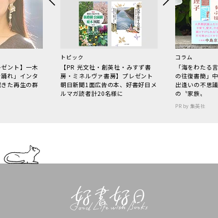
トピック
コラム
レゼント】一木
【PR 光文社・創英社・みすず書
「海をわたる
で踊れ」インタ
房・ミネルヴァ書房】プレゼント
の往復書簡」
起きた再生の群
朝日新聞1面広告の本、好書好日メ
出逢いの不思
ルマガ読者計20名様に
の〝家族〟
PR by 集英社