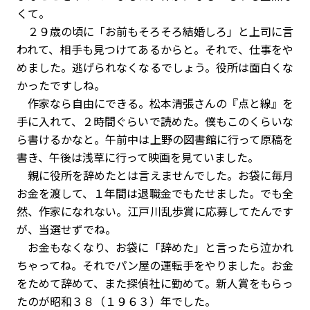
くて。
２９歳の頃に「お前もそろそろ結婚しろ」と上司に言
われて、相手も見つけてあるからと。それで、仕事をや
めました。逃げられなくなるでしょう。役所は面白くな
かったですしね。
作家なら自由にできる。松本清張さんの『点と線』を
手に入れて、２時間ぐらいで読めた。僕もこのくらいな
ら書けるかなと。午前中は上野の図書館に行って原稿を
書き、午後は浅草に行って映画を見ていました。
親に役所を辞めたとは言えませんでした。お袋に毎月
お金を渡して、１年間は退職金でもたせました。でも全
然、作家になれない。江戸川乱歩賞に応募してたんです
が、当選せずでね。
お金もなくなり、お袋に「辞めた」と言ったら泣かれ
ちゃってね。それでパン屋の運転手をやりました。お金
をためて辞めて、また探偵社に勤めて。新人賞をもらっ
たのが昭和３８（１９６３）年でした。