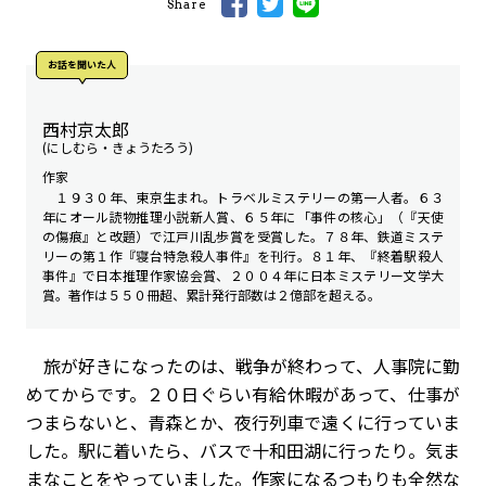
Share
お話を聞いた⼈
西村京太郎
(にしむら・きょうたろう)
作家
１９３０年、東京生まれ。トラベルミステリーの第一人者。６３
年にオール読物推理小説新人賞、６５年に「事件の核心」（『天使
の傷痕』と改題）で江戸川乱歩賞を受賞した。７８年、鉄道ミステ
リーの第１作『寝台特急殺人事件』を刊行。８１年、『終着駅殺人
事件』で日本推理作家協会賞、２００４年に日本ミステリー文学大
賞。著作は５５０冊超、累計発行部数は２億部を超える。
旅が好きになったのは、戦争が終わって、人事院に勤
めてからです。２０日ぐらい有給休暇があって、仕事が
つまらないと、青森とか、夜行列車で遠くに行っていま
した。駅に着いたら、バスで十和田湖に行ったり。気ま
まなことをやっていました。作家になるつもりも全然な