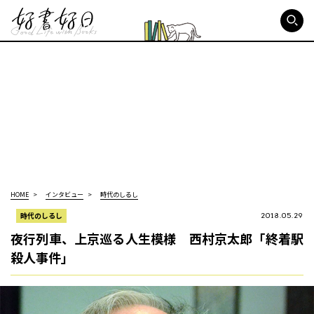
好書好日
HOME
インタビュー
時代のしるし
時代のしるし
2018.05.29
夜行列車、上京巡る人生模様 西村京太郎「終着駅
殺人事件」