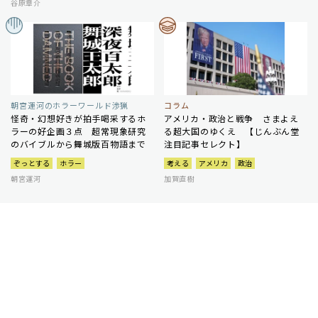
谷原章介
朝宮運河のホラーワールド渉猟
コラム
怪奇・幻想好きが拍手喝采するホ
アメリカ・政治と戦争 さまよえ
ラーの好企画３点 超常現象研究
る超大国のゆくえ 【じんぶん堂
のバイブルから舞城版百物語まで
注目記事セレクト】
ぞっとする
ホラー
考える
アメリカ
政治
朝宮運河
加賀直樹