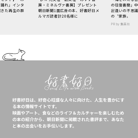
で踊れ」インタ
房・ミネルヴァ書房】プレゼント
の往復書簡」
起きた再生の群
朝日新聞1面広告の本、好書好日メ
出逢いの不思
ルマガ読者計20名様に
の〝家族〟
PR by 集英社
好書好日は、好奇心旺盛な人々に向けた、人生を豊かにす
る本の情報サイトです。
映画やアート、食などのライフ＆カルチャーを楽しむため
の本の紹介から、朝日新聞に掲載された書評まで、あなた
と本の出会いをお手伝いします。