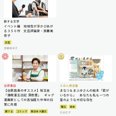
旅する文学
イベント編 地域性が浮かびあが
る３５０作 文芸評論家・斎藤美
奈子
文芸
斎藤美奈子
谷原書店
えほん新定番
【谷原店長のオススメ】桜玉吉
まなつ＆まふゆさんの絵本「君が
「満喫漫玉日記 深夜便」 ギャグ
いるから」 あなたも私も一つの
漫画家としての苦悩経た中年の日
星のような大切な存在
常に共感
贈る
絵本
愛でる
コミック
東日本大震災
石井広子