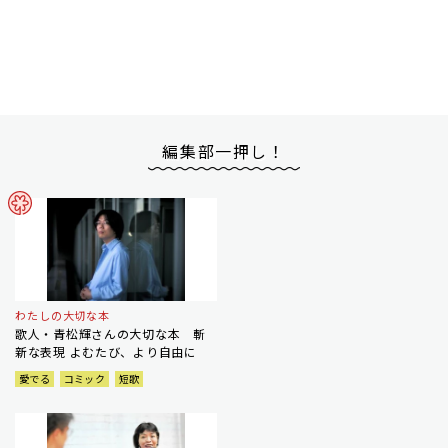
編集部一押し！
わたしの大切な本
歌人・青松輝さんの大切な本 斬
新な表現 よむたび、より自由に
愛でる
コミック
短歌