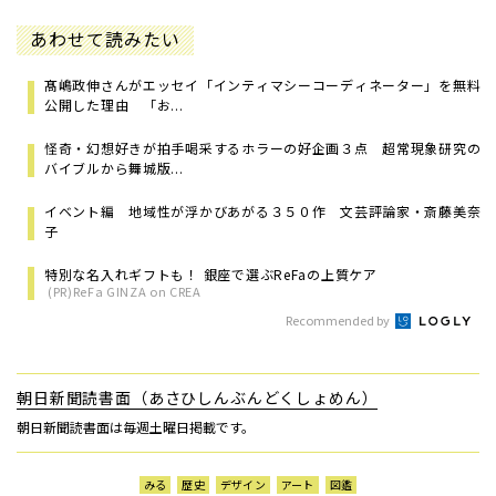
あわせて読みたい
髙嶋政伸さんがエッセイ「インティマシーコーディネーター」を無料
公開した理由 「お...
怪奇・幻想好きが拍手喝采するホラーの好企画３点 超常現象研究の
バイブルから舞城版...
イベント編 地域性が浮かびあがる３５０作 文芸評論家・斎藤美奈
子
特別な名入れギフトも！ 銀座で選ぶReFaの上質ケア
(PR)ReFa GINZA on CREA
Recommended by
朝日新聞読書面（あさひしんぶんどくしょめん）
朝日新聞読書面は毎週土曜日掲載です。
みる
歴史
デザイン
アート
図鑑