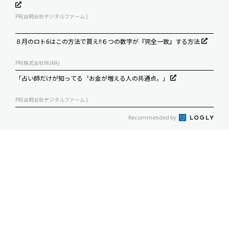
PR(合同会社デジタルファーム )
８月のロト6はこの方法で買え!!６つの数字が『完全一致』する方法
PR(株式会社MURA)
「占い師だけが知ってる〝お金が増える人の共通点〟」
PR(合同会社デジタルファーム )
Recommended by