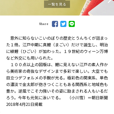
一覧を見る
Share
意外に知らないこいのぼりの歴史とうんちくが詰まっ
た１冊。江戸中期に真鯉（まごい）だけで誕生し、明治
に緋鯉（ひごい）が加わった。１９世紀のウィーン万博
など外交にも用いられた。
１００点以上の図版は、鯉に見えない江戸の素人作か
ら美術家の奇抜なデザインまで多彩で楽しい。大空でも
目立つデフォルメの手腕が光る。極彩色の関東系、単色
の濃淡で金太郎が抱きつくこともある関西系と地域色も
豊か。逆風でこそ力強いその姿に励まされる人もいるだ
ろう。今年も元気に泳いでる。 （小川雪）＝朝日新聞
2018年4月21日掲載