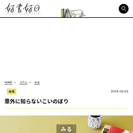
好書好日
HOME
コラム
みる
みる
2018.06.02
意外に知らないこいのぼり
みる