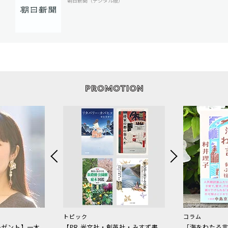
朝日新聞（デジタル版）
トピック
コラム
レゼント】一木
【PR 光文社・創英社・みすず書
「海をわたる