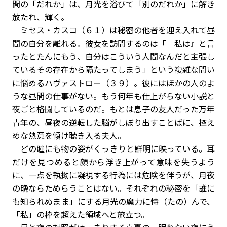
間の「だれか」は、月光を浴びて「別のだれか」に解き
放たれ、輝く。
ミセス・カスコ（６１）は秘密の他者を迎え入れて昼
間の自分を離れる。彼女を訪問するのは「『私は』と言
ったとたんにもう、自分はこういう人間なんだと主張し
ているその存在から隔たってしまう」という複雑な問い
に悩めるハヴァストロー（３９）。彼にはほかの人のよ
うな昼間の仕事がない。もう何年も仕上がらない小説と
夜ごと格闘しているのだ。もとは息子の友人だった万年
青年の、昼夜の逆転した脳がしぼり出すことばに、控え
めな熱意を傾け聴き入る夫人。
どの瞳にも物の姿がくっきりと鮮明に映っている。耳
だけを見つめると顔から浮き上がって意味を失うよう
に、一点を執拗に凝視する行為には危険を伴うが、月夜
の晩ならためらうことはない。それぞれの秘密を「誰に
も知られぬまま」にする月光の魔力に恃（たの）んで、
「私」の枠を超えた領域へと旅立つ。