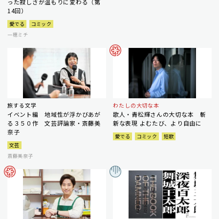
った寂しさが温もりに変わる（第
14回）
愛でる
コミック
一穂ミチ
旅する文学
わたしの大切な本
イベント編 地域性が浮かびあが
歌人・青松輝さんの大切な本 斬
る３５０作 文芸評論家・斎藤美
新な表現 よむたび、より自由に
奈子
愛でる
コミック
短歌
文芸
斎藤美奈子