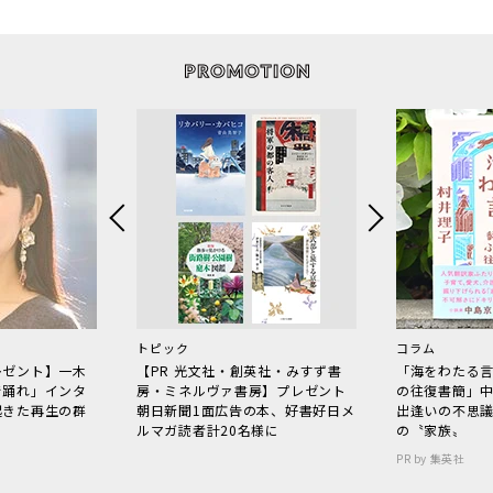
トピック
コラム
レゼント】一木
【PR 光文社・創英社・みすず書
「海をわたる
で踊れ」インタ
房・ミネルヴァ書房】プレゼント
の往復書簡」
起きた再生の群
朝日新聞1面広告の本、好書好日メ
出逢いの不思
ルマガ読者計20名様に
の〝家族〟
PR by 集英社