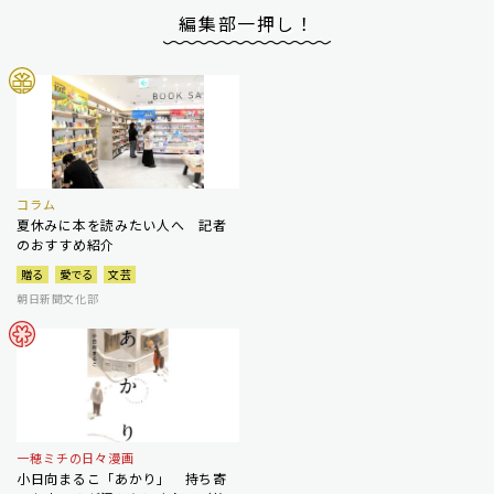
編集部一押し！
コラム
夏休みに本を読みたい人へ 記者
のおすすめ紹介
贈る
愛でる
文芸
朝日新聞文化部
一穂ミチの日々漫画
小日向まるこ「あかり」 持ち寄