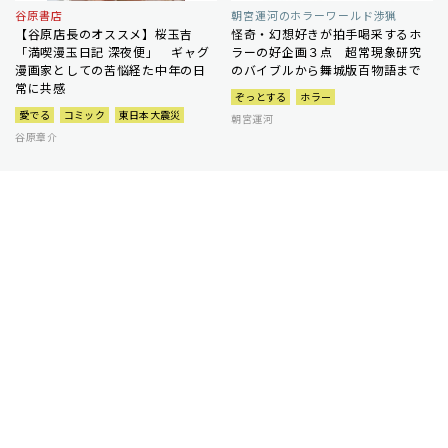
谷原書店
朝宮運河のホラーワールド渉猟
【谷原店長のオススメ】桜玉吉
怪奇・幻想好きが拍手喝采するホ
「満喫漫玉日記 深夜便」 ギャグ
ラーの好企画３点 超常現象研究
漫画家としての苦悩経た中年の日
のバイブルから舞城版百物語まで
常に共感
ぞっとする
ホラー
愛でる
コミック
東日本大震災
朝宮運河
谷原章介