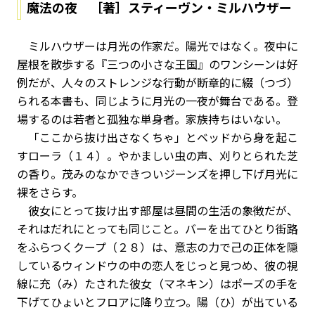
魔法の夜 ［著］スティーヴン・ミルハウザー
ミルハウザーは月光の作家だ。陽光ではなく。夜中に
屋根を散歩する『三つの小さな王国』のワンシーンは好
例だが、人々のストレンジな行動が断章的に綴（つづ）
られる本書も、同じように月光の一夜が舞台である。登
場するのは若者と孤独な単身者。家族持ちはいない。
「ここから抜け出さなくちゃ」とベッドから身を起こ
すローラ（１４）。やかましい虫の声、刈りとられた芝
の香り。茂みのなかできついジーンズを押し下げ月光に
裸をさらす。
彼女にとって抜け出す部屋は昼間の生活の象徴だが、
それはだれにとっても同じこと。バーを出てひとり街路
をふらつくクープ（２８）は、意志の力で己の正体を隠
しているウィンドウの中の恋人をじっと見つめ、彼の視
線に充（み）たされた彼女（マネキン）はポーズの手を
下げてひょいとフロアに降り立つ。陽（ひ）が出ている