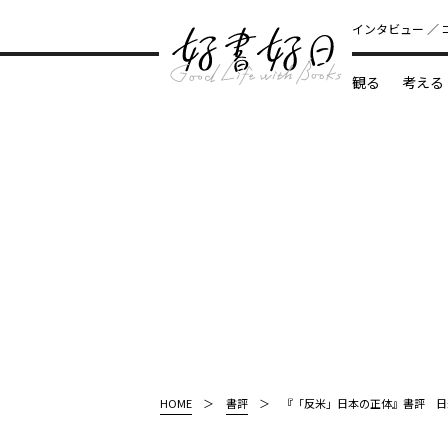
インタビュー
観る
考える
どんな本
HOME
書評
『「反米」日本の正体』書評 日