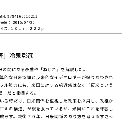
SBN: 9784166610211
売⽇： 2015/04/20
イズ: １８ｃｍ／２２２ｐ
著］冷泉彰彦
米の間にある矛盾や「ねじれ」を解説した。
算的な日米協調と反米的なイデオロギーが貼りあわされ
ラル勢力にも、米国に対する親近感はなく「反米という
理」だと指摘する。
いる時だけ、日米関係を重視した政策を採用し、政権か
甘えの構造」が根を張っているが、米国がこれを許容し
鳴らす。戦後７０年、日米関係のあり方を考え直すきっ