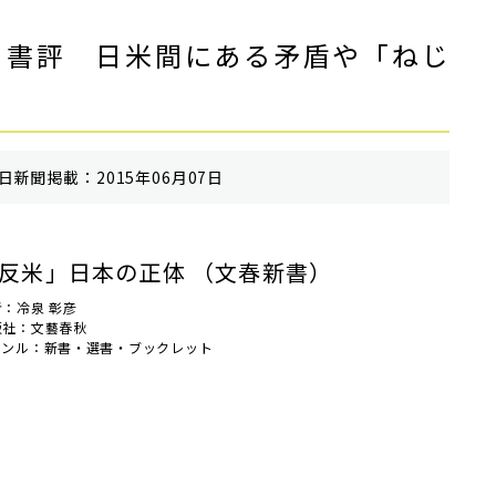
』書評 日米間にある矛盾や「ねじ
⽇新聞掲載：2015年06月07日
反米」日本の正体 （文春新書）
者：冷泉 彰彦
版社：文藝春秋
ャンル：新書・選書・ブックレット