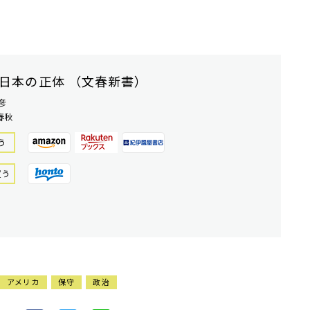
日本の正体 （文春新書）
彦
春秋
う
買う
アメリカ
保守
政治