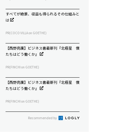
すべてが絶景、収益も得られるその仕組みと
は
PR(COCO VILLA on GOETHE)
【西野亮廣】ビジネス書最新刊『北極星 僕
たちはどう働くか』
PR(FINCHI on GOETHE)
【西野亮廣】ビジネス書最新刊『北極星 僕
たちはどう働くか』
PR(FINCHI on GOETHE)
Recommended by