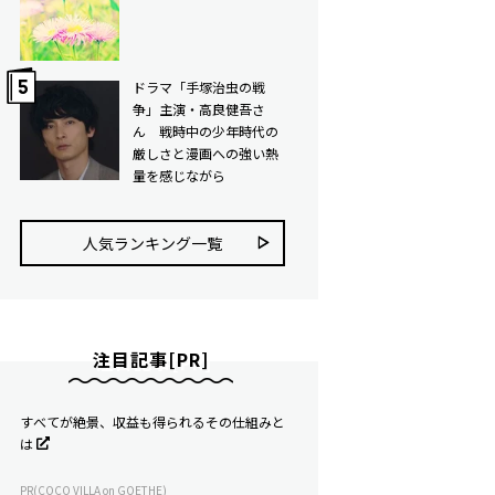
ドラマ「手塚治虫の戦
争」主演・高良健吾さ
ん 戦時中の少年時代の
厳しさと漫画への強い熱
量を感じながら
人気ランキング⼀覧
注目記事[PR]
すべてが絶景、収益も得られるその仕組みと
は
PR(COCO VILLA on GOETHE)