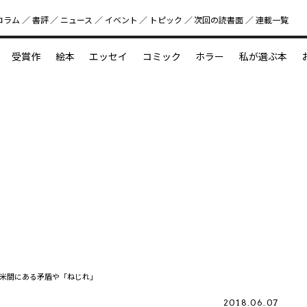
コラム
書評
ニュース
イベント
トピック
次回の読書⾯
連載一覧
好書好日
受賞作
絵本
エッセイ
コミック
ホラー
私が選ぶ本
？
えほん新定番
今めぐりたい児童文学の世界
図鑑の中の小宇宙
米間にある矛盾や「ねじれ」
2018.06.07