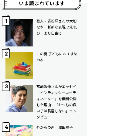
いま読まれています
歌人・青松輝さんの大切
な本 斬新な表現 よむた
び、より自由に
この夏 子どもにおすすめ
の本
髙嶋政伸さんがエッセイ
「インティマシーコーデ
ィネーター」を無料公開
した理由 「おつむの良
い子は長居しない」イン
タビュー
外からの声 澤田瞳子