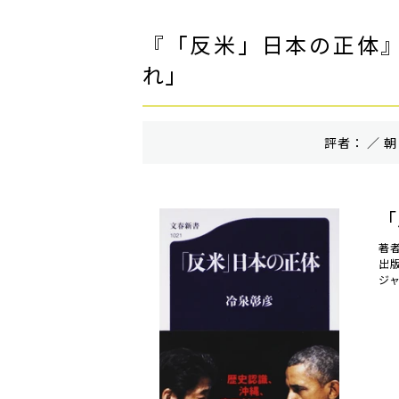
『「反米」日本の正体
れ」
評者： ／ 朝
「
著
出
ジ