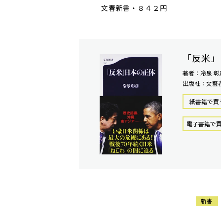
文春新書・８４２円
「反米」
著者：冷泉 彰
出版社：文藝
紙書籍で買
電⼦書籍で
新書