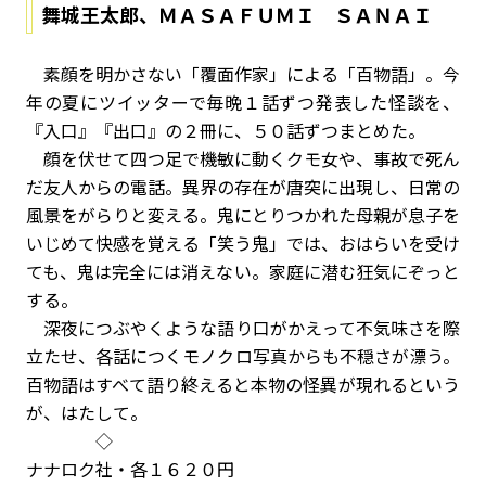
舞城王太郎、ＭＡＳＡＦＵＭＩ ＳＡＮＡＩ
素顔を明かさない「覆面作家」による「百物語」。今
年の夏にツイッターで毎晩１話ずつ発表した怪談を、
『入口』『出口』の２冊に、５０話ずつまとめた。
顔を伏せて四つ足で機敏に動くクモ女や、事故で死ん
だ友人からの電話。異界の存在が唐突に出現し、日常の
風景をがらりと変える。鬼にとりつかれた母親が息子を
いじめて快感を覚える「笑う鬼」では、おはらいを受け
ても、鬼は完全には消えない。家庭に潜む狂気にぞっと
する。
深夜につぶやくような語り口がかえって不気味さを際
立たせ、各話につくモノクロ写真からも不穏さが漂う。
百物語はすべて語り終えると本物の怪異が現れるという
が、はたして。
◇
ナナロク社・各１６２０円