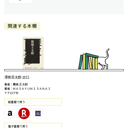
関連する本棚
深夜百太郎 出口
著者：舞城 王太郎
著者：ＭＡＳＡＦＵＭＩ ＳＡＮＡＩ
ナナロク社
紙書籍で買う
電⼦書籍で買う