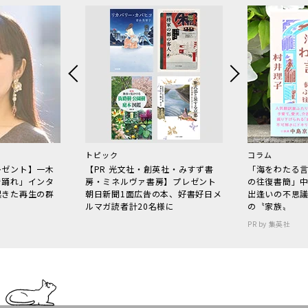
トピック
コラム
レゼント】一木
【PR 光文社・創英社・みすず書
「海をわたる
で踊れ」インタ
房・ミネルヴァ書房】プレゼント
の往復書簡」
起きた再生の群
朝日新聞1面広告の本、好書好日メ
出逢いの不思
ルマガ読者計20名様に
の〝家族〟
PR by 集英社