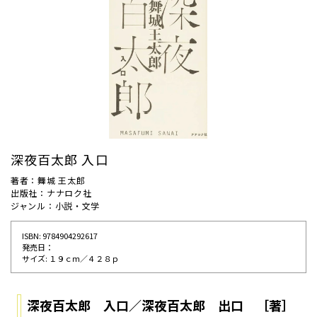
深夜百太郎 入口
著者：舞城 王太郎
出版社：ナナロク社
ジャンル：小説・文学
ISBN: 9784904292617
発売⽇：
サイズ: １９ｃｍ／４２８ｐ
深夜百太郎 入口／深夜百太郎 出口 ［著］