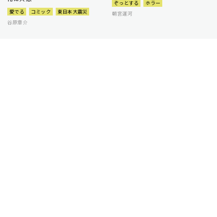
ぞっとする
ホラー
愛でる
コミック
東日本大震災
朝宮運河
谷原章介