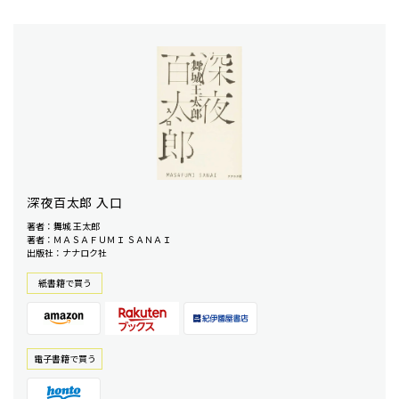
深夜百太郎 入口
著者：舞城 王太郎
著者：ＭＡＳＡＦＵＭＩ ＳＡＮＡＩ
出版社：ナナロク社
紙書籍で買う
電⼦書籍で買う