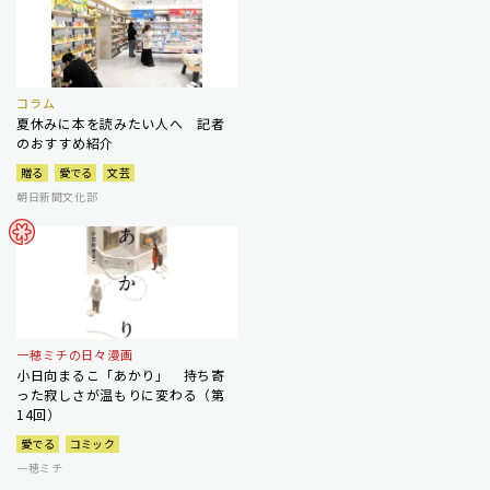
コラム
夏休みに本を読みたい人へ 記者
のおすすめ紹介
贈る
愛でる
文芸
朝日新聞文化部
一穂ミチの日々漫画
小日向まるこ「あかり」 持ち寄
った寂しさが温もりに変わる（第
14回）
愛でる
コミック
一穂ミチ