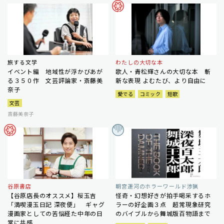
旅する文学
わたしの大切な本
イベント編 地域性が浮かびあが
歌人・青松輝さんの大切な本 斬
る３５０作 文芸評論家・斎藤美
新な表現 よむたび、より自由に
奈子
愛でる
コミック
短歌
文芸
斎藤美奈子
谷原書店
朝宮運河のホラーワールド渉猟
【谷原店長のオススメ】桜玉吉
怪奇・幻想好きが拍手喝采するホ
「満喫漫玉日記 深夜便」 ギャグ
ラーの好企画３点 超常現象研究
漫画家としての苦悩経た中年の日
のバイブルから舞城版百物語まで
常に共感