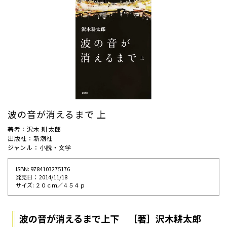
波の音が消えるまで 上
著者：沢木 耕太郎
出版社：新潮社
ジャンル：小説・文学
ISBN: 9784103275176
発売⽇： 2014/11/18
サイズ: ２０ｃｍ／４５４ｐ
波の音が消えるまで上下 ［著］沢木耕太郎