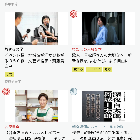
都甲幸治
旅する文学
わたしの大切な本
イベント編 地域性が浮かびあが
歌人・青松輝さんの大切な本 斬
る３５０作 文芸評論家・斎藤美
新な表現 よむたび、より自由に
奈子
愛でる
コミック
短歌
文芸
斎藤美奈子
谷原書店
朝宮運河のホラーワールド渉猟
【谷原店長のオススメ】桜玉吉
怪奇・幻想好きが拍手喝采するホ
「満喫漫玉日記 深夜便」 ギャグ
ラーの好企画３点 超常現象研究