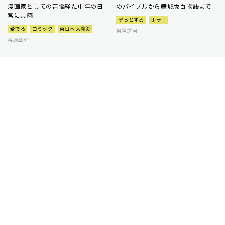
漫画家としての苦悩経た中年の日
のバイブルから舞城版百物語まで
常に共感
ぞっとする
ホラー
愛でる
コミック
東日本大震災
朝宮運河
谷原章介