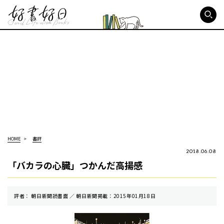
好書好日
HOME
書評
2018.06.08
「バカラの心臓」つかんだ高揚感
評者： 朝日新聞読書面 ／ 朝⽇新聞掲載：2015年01月18日