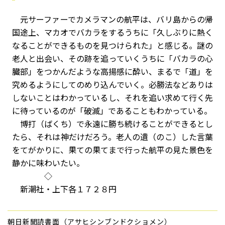
元サーファーでカメラマンの航平は、バリ島からの帰
国途上、マカオでバカラをするうちに「久しぶりに熱く
なることができるものを見つけられた」と感じる。謎の
老人と出会い、その跡を追っていくうちに「バカラの心
臓部」をつかんだような高揚感に酔い、まるで「道」を
究めるようにしてのめり込んでいく。必勝法などありは
しないことはわかっているし、それを追い求めて行く先
に待っているのが「破滅」であることもわかっている。
博打（ばくち）で永遠に勝ち続けることができるとし
たら、それは神だけだろう。老人の遺（のこ）した言葉
をてがかりに、果ての果てまで行った航平の見た景色を
静かに味わいたい。
◇
新潮社・上下各１７２８円
朝日新聞読書面（アサヒシンブンドクショメン）