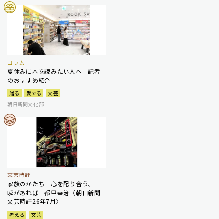
コラム
夏休みに本を読みたい人へ 記者
のおすすめ紹介
贈る
愛でる
文芸
朝日新聞文化部
文芸時評
家族のかたち 心を配り合う、一
瞬があれば 都甲幸治〈朝日新聞
文芸時評26年7月〉
考える
文芸