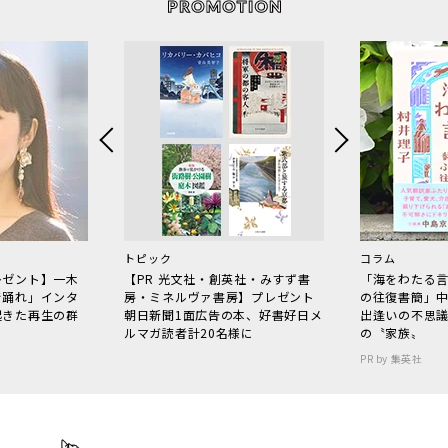
トピック
コラム
レゼント】一木
【PR 光文社・創英社・みすず書
「海をわたる
で踊れ」インタ
房・ミネルヴァ書房】プレゼント
の往復書簡」
起きた再生の群
朝日新聞1面広告の本、好書好日メ
出逢いの不思
ルマガ読者計20名様に
の〝家族〟
PR by 集英社