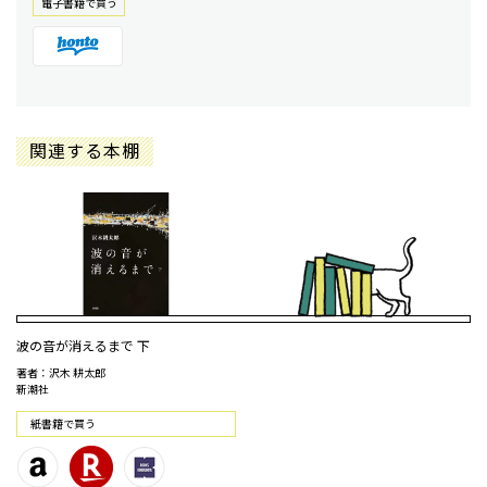
電⼦書籍で買う
関連する本棚
波の音が消えるまで 下
著者：沢木 耕太郎
新潮社
紙書籍で買う