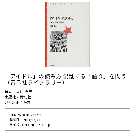
「アイドル」の読み方 混乱する「語り」を問う
（青弓社ライブラリー）
著者：香月 孝史
出版社：青弓社
ジャンル：産業
ISBN: 9784787233721
発売⽇： 2014/03/20
サイズ: １９ｃｍ／２１１ｐ