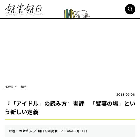
好書好日
HOME
書評
2018.06.08
『「アイドル」の読み方』書評 「饗宴の場」とい
う新しい定義
評者： 本郷和人 ／ 朝⽇新聞掲載：2014年05月11日