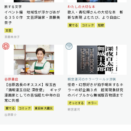
旅する文学
わたしの大切な本
イベント編 地域性が浮かびあが
歌人・青松輝さんの大切な本 斬
る３５０作 文芸評論家・斎藤美
新な表現 よむたび、より自由に
奈子
愛でる
コミック
短歌
文芸
斎藤美奈子
谷原書店
朝宮運河のホラーワールド渉猟
【谷原店長のオススメ】桜玉吉
怪奇・幻想好きが拍手喝采するホ
「満喫漫玉日記 深夜便」 ギャグ
ラーの好企画３点 超常現象研究
漫画家としての苦悩経た中年の日
のバイブルから舞城版百物語まで
常に共感
ぞっとする
ホラー
愛でる
コミック
東日本大震災
朝宮運河
谷原章介