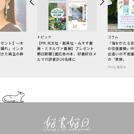
トピック
コラム
レゼント】一木
【PR 光文社・創英社・みすず書
「海をわたる
で踊れ」インタ
房・ミネルヴァ書房】プレゼント
の往復書簡」
起きた再生の群
朝日新聞1面広告の本、好書好日メ
出逢いの不思
ルマガ読者計20名様に
の〝家族〟
PR by 集英社