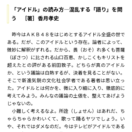
「アイドル」の読み方―混乱する「語り」を問
う ［著］香月孝史
昨今はＡＫＢ４８をはじめとするアイドル全盛の世で
ある。だが、このアイドルという存在。論者によって、
微妙に解釈がずれる。だから、畏（おそ）れ多くも菩薩
（ぼさつ）に比される山口百恵、かしこくもキリストを
超えたとの評がある前田敦子。どちらが真のアイドル
か、という議論は白熱するが、決着を見ることがない。
そこで新進気鋭の文化社会学者である著者は思い立っ
た。アイドルとは何かを、微に入り細に入り、徹底的に
考えてみよう。みんなの議論の土俵を、整えてあげよう
じゃないの。
小難しく考えるなよ。所詮（しょせん）はあれだ、ち
ゃらちゃらかわいくて、歌って踊るヤツでしょう。い
や、それではダメなのだ。今はテレビがアイドルである