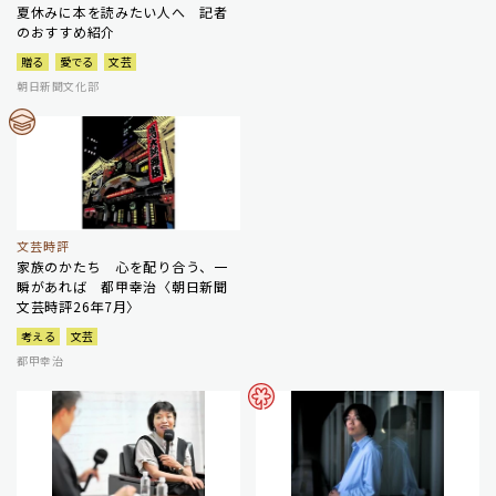
夏休みに本を読みたい人へ 記者
のおすすめ紹介
贈る
愛でる
文芸
朝日新聞文化部
文芸時評
家族のかたち 心を配り合う、一
瞬があれば 都甲幸治〈朝日新聞
文芸時評26年7月〉
考える
文芸
都甲幸治