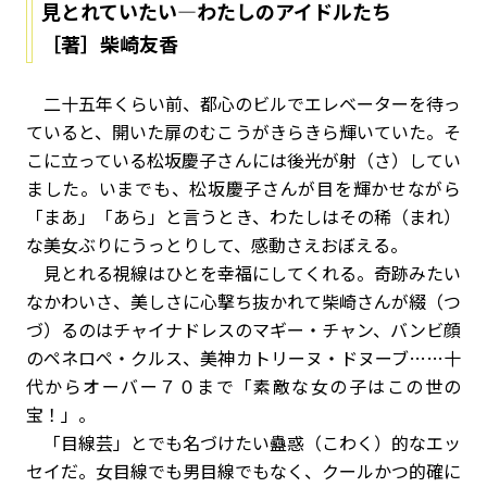
見とれていたい―わたしのアイドルたち
［著］柴崎友香
二十五年くらい前、都心のビルでエレベーターを待っ
ていると、開いた扉のむこうがきらきら輝いていた。そ
こに立っている松坂慶子さんには後光が射（さ）してい
ました。いまでも、松坂慶子さんが目を輝かせながら
「まあ」「あら」と言うとき、わたしはその稀（まれ）
な美女ぶりにうっとりして、感動さえおぼえる。
見とれる視線はひとを幸福にしてくれる。奇跡みたい
なかわいさ、美しさに心撃ち抜かれて柴崎さんが綴（つ
づ）るのはチャイナドレスのマギー・チャン、バンビ顔
のペネロペ・クルス、美神カトリーヌ・ドヌーブ……十
代からオーバー７０まで「素敵な女の子はこの世の
宝！」。
「目線芸」とでも名づけたい蠱惑（こわく）的なエッ
セイだ。女目線でも男目線でもなく、クールかつ的確に