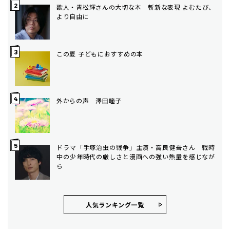
歌人・青松輝さんの大切な本 斬新な表現 よむたび、
より自由に
この夏 子どもにおすすめの本
外からの声 澤田瞳子
ドラマ「手塚治虫の戦争」主演・高良健吾さん 戦時
中の少年時代の厳しさと漫画への強い熱量を感じなが
ら
人気ランキング⼀覧