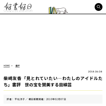
好書好日
HOME
書評
2018.06.08
柴崎友香「見とれていたい―わたしのアイドルた
ち」書評 世の宝を賛美する目線芸
評者： 平松洋子 ／ 朝⽇新聞掲載：2010年02月07日