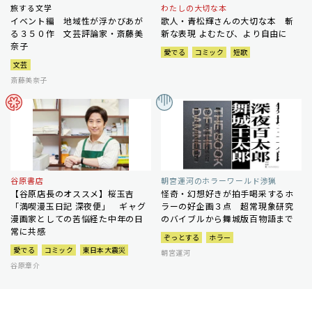
旅する文学
わたしの大切な本
イベント編 地域性が浮かびあが
歌人・青松輝さんの大切な本 斬
る３５０作 文芸評論家・斎藤美
新な表現 よむたび、より自由に
奈子
愛でる
コミック
短歌
文芸
斎藤美奈子
谷原書店
朝宮運河のホラーワールド渉猟
【谷原店長のオススメ】桜玉吉
怪奇・幻想好きが拍手喝采するホ
「満喫漫玉日記 深夜便」 ギャグ
ラーの好企画３点 超常現象研究
漫画家としての苦悩経た中年の日
のバイブルから舞城版百物語まで
常に共感
ぞっとする
ホラー
愛でる
コミック
東日本大震災
朝宮運河
谷原章介