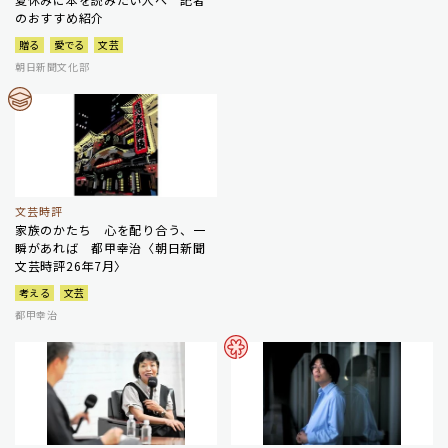
のおすすめ紹介
贈る
愛でる
文芸
朝日新聞文化部
文芸時評
家族のかたち 心を配り合う、一
瞬があれば 都甲幸治〈朝日新聞
文芸時評26年7月〉
考える
文芸
都甲幸治