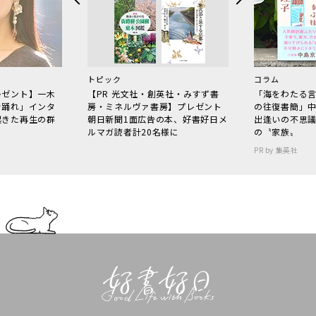
トピック
コラム
レゼント】一木
【PR 光文社・創英社・みすず書
「海をわたる
で踊れ」インタ
房・ミネルヴァ書房】プレゼント
の往復書簡」
起きた再生の群
朝日新聞1面広告の本、好書好日メ
出逢いの不思
ルマガ読者計20名様に
の〝家族〟
PR by 集英社