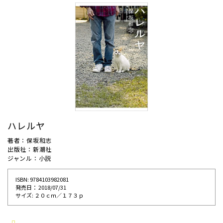
ハレルヤ
著者：保坂和志
出版社：新潮社
ジャンル：小説
ISBN: 9784103982081
発売⽇： 2018/07/31
サイズ: ２０ｃｍ／１７３ｐ