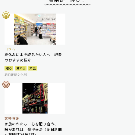
コラム
夏休みに本を読みたい人へ 記者
のおすすめ紹介
贈る
愛でる
文芸
朝日新聞文化部
文芸時評
家族のかたち 心を配り合う、一
瞬があれば 都甲幸治〈朝日新聞
文芸時評26年7月〉