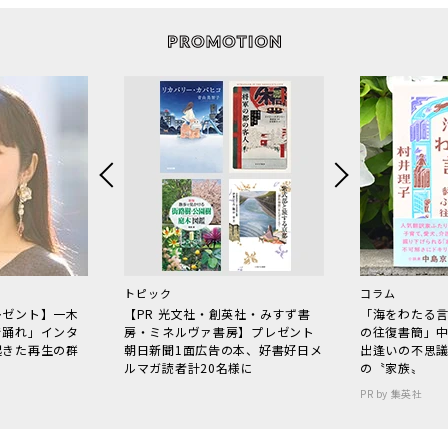
トピック
コラム
レゼント】一木
【PR 光文社・創英社・みすず書
「海をわたる
で踊れ」インタ
房・ミネルヴァ書房】プレゼント
の往復書簡」
起きた再生の群
朝日新聞1面広告の本、好書好日メ
出逢いの不思
ルマガ読者計20名様に
の〝家族〟
PR by 集英社