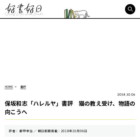
好書好日
HOME
書評
2018.10.06
保坂和志「ハレルヤ」書評 猫の教え受け、物語の
向こうへ
評者： 都甲幸治 ／ 朝⽇新聞掲載：2018年10月06日