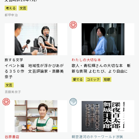
考える
文芸
都甲幸治
旅する文学
わたしの大切な本
イベント編 地域性が浮かびあが
歌人・青松輝さんの大切な本 斬
る３５０作 文芸評論家・斎藤美
新な表現 よむたび、より自由に
奈子
愛でる
コミック
短歌
文芸
斎藤美奈子
谷原書店
朝宮運河のホラーワールド渉猟