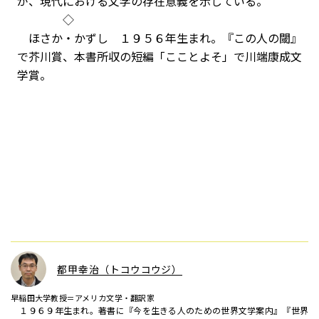
が、現代における文学の存在意義を示している。
◇
ほさか・かずし １９５６年生まれ。『この人の閾』
で芥川賞、本書所収の短編「こことよそ」で川端康成文
学賞。
都甲幸治（トコウコウジ）
早稲田大学教授＝アメリカ文学・翻訳家
１９６９年生まれ。著書に『今を生きる人のための世界文学案内』『世界