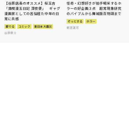
【谷原店長のオススメ】桜玉吉
怪奇・幻想好きが拍手喝采するホ
「満喫漫玉日記 深夜便」 ギャグ
ラーの好企画３点 超常現象研究
漫画家としての苦悩経た中年の日
のバイブルから舞城版百物語まで
常に共感
ぞっとする
ホラー
愛でる
コミック
東日本大震災
朝宮運河
谷原章介