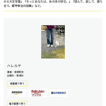
の８大文学賞』『きっとあなたは、あの本が好き。』『読んで、訳して、語り
合う。都甲幸治対談集』など。
ハレルヤ
著者：保坂和志
出版社：新潮社
紙書籍で買う
電⼦書籍で買う