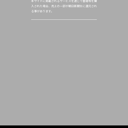
本サイトに掲載されるサービスを通じて書籍等を購
入された場合、売上の一部が朝日新聞社に還元され
る事があります。