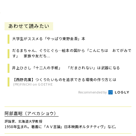
あわせて読みたい
大学生がススメる「やっぱり東野圭吾」本
だるまちゃん、ぐりとぐら…絵本の国から「こんにちは おてがみで
す」 家族や友だち...
井上ひさし「十二人の手紙」 「だまされない」は武器になる
【西野亮廣】つくりたいものを追求できる環境の作り方とは
(PR)FINCHI on GOETHE
Recommended by
阿部嘉昭（アベカショウ）
評論家、北海道大学教授
1958年生まれ。著書に「ＡＶ言論」日本映画オルタナティヴ」など。