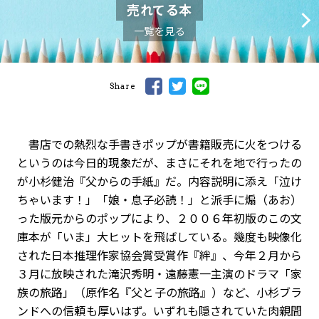
売れてる本
一覧を見る
Share
書店での熱烈な手書きポップが書籍販売に火をつける
というのは今日的現象だが、まさにそれを地で行ったの
が小杉健治『父からの手紙』だ。内容説明に添え「泣け
ちゃいます！」「娘・息子必読！」と派手に煽（あお）
った版元からのポップにより、２００６年初版のこの文
庫本が「いま」大ヒットを飛ばしている。幾度も映像化
された日本推理作家協会賞受賞作『絆』、今年２月から
３月に放映された滝沢秀明・遠藤憲一主演のドラマ「家
族の旅路」（原作名『父と子の旅路』）など、小杉ブラ
ンドへの信頼も厚いはず。いずれも隠されていた肉親間