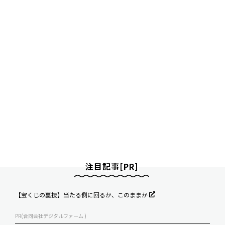
注目記事[PR]
【宝くじの裏技】当たる側に回るか、このままか
PR(合同会社デジタルファーム )