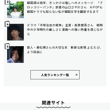
韓国語は独学、きっかけは推しへのメッセージ 「ブ
ロッコリーパンチ」訳者の山口さやかさん K-POPも
韓国ドラマも知らない私が韓国文学を翻訳するまで
ドラマ「手塚治虫の戦争」主演・高良健吾さん 戦時
中の少年時代の厳しさと漫画への強い熱量を感じなが
ら
歌人・青松輝さんの大切な本 斬新な表現 よむたび、
より自由に
人気ランキング⼀覧
関連サイト