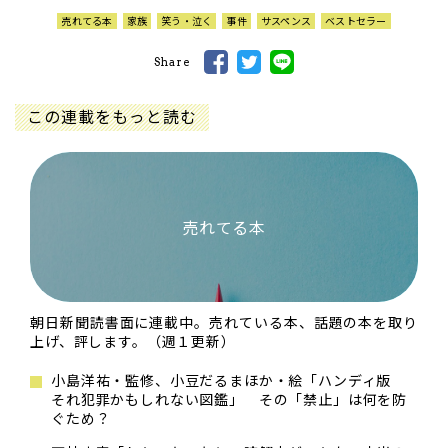
売れてる本
家族
笑う・泣く
事件
サスペンス
ベストセラー
Share
この連載をもっと読む
売れてる本
朝日新聞読書面に連載中。売れている本、話題の本を取り
上げ、評します。（週１更新）
小島洋祐・監修、小豆だるまほか・絵「ハンディ版
それ犯罪かもしれない図鑑」 その「禁止」は何を防
ぐため？