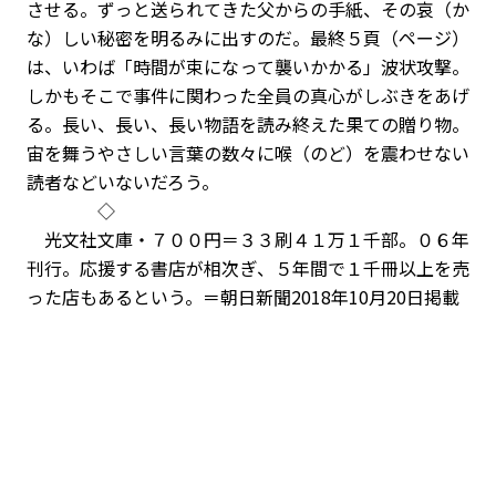
させる。ずっと送られてきた父からの手紙、その哀（か
な）しい秘密を明るみに出すのだ。最終５頁（ページ）
は、いわば「時間が束になって襲いかかる」波状攻撃。
しかもそこで事件に関わった全員の真心がしぶきをあげ
る。長い、長い、長い物語を読み終えた果ての贈り物。
宙を舞うやさしい言葉の数々に喉（のど）を震わせない
読者などいないだろう。
◇
光文社文庫・７００円＝３３刷４１万１千部。０６年
刊行。応援する書店が相次ぎ、５年間で１千冊以上を売
った店もあるという。＝朝日新聞2018年10月20日掲載