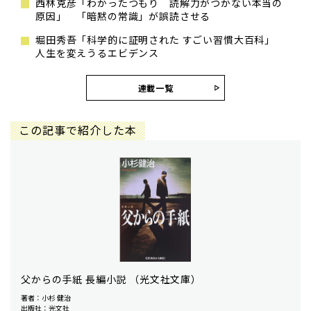
西林克彦「わかったつもり 読解力がつかない本当の
原因」 「暗黙の常識」が誤読させる
堀田秀吾「科学的に証明された すごい習慣大百科」
人生を変えうるエビデンス
連載一覧
この記事で紹介した本
父からの手紙 長編小説 （光文社文庫）
著者：小杉 健治
出版社：光文社