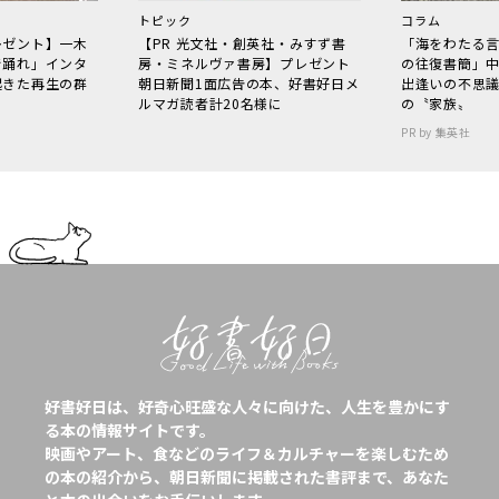
トピック
コラム
レゼント】一木
【PR 光文社・創英社・みすず書
「海をわたる
で踊れ」インタ
房・ミネルヴァ書房】プレゼント
の往復書簡」
起きた再生の群
朝日新聞1面広告の本、好書好日メ
出逢いの不思
ルマガ読者計20名様に
の〝家族〟
PR by 集英社
好書好日は、好奇心旺盛な人々に向けた、人生を豊かにす
る本の情報サイトです。
映画やアート、食などのライフ＆カルチャーを楽しむため
の本の紹介から、朝日新聞に掲載された書評まで、あなた