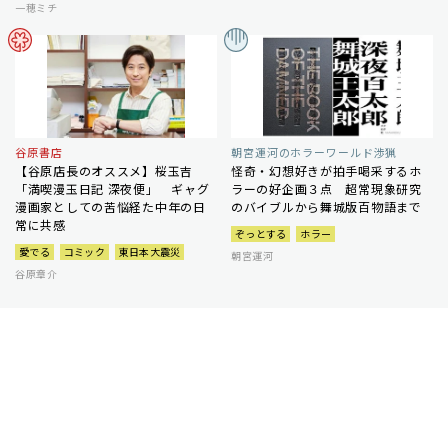
一穂ミチ
谷原書店
朝宮運河のホラーワールド渉猟
【谷原店長のオススメ】桜玉吉
怪奇・幻想好きが拍手喝采するホ
「満喫漫玉日記 深夜便」 ギャグ
ラーの好企画３点 超常現象研究
漫画家としての苦悩経た中年の日
のバイブルから舞城版百物語まで
常に共感
ぞっとする
ホラー
愛でる
コミック
東日本大震災
朝宮運河
谷原章介