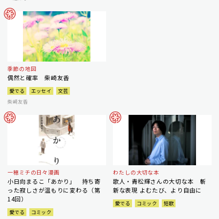
季節の地図
偶然と確率 柴崎友香
愛でる
エッセイ
文芸
柴崎友香
一穂ミチの日々漫画
わたしの大切な本
小日向まるこ「あかり」 持ち寄
歌人・青松輝さんの大切な本 斬
った寂しさが温もりに変わる（第
新な表現 よむたび、より自由に
14回）
愛でる
コミック
短歌
愛でる
コミック