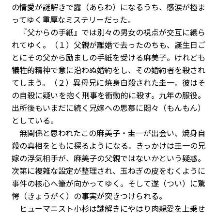
の情愛が謎解きで露（あらわ）になるうち、感涙が極ま
ってゆく重厚なミステリーだった。
『父からの手紙』では別々の男女の視点が交互に織ら
れてゆく。（１）父親が離婚で去ったのちも、誕生日ご
とにその父から励ましの手紙を受ける麻美子。けれども
犠牲的精神で意に沿わぬ婚約をし、その婚約者を殺され
てしまう。（２）異母兄に焼身自殺された圭一。彼はそ
の自殺に疑いを抱く刑事を衝動的に殺す。九年の服役。
出所後もいまだに続く兄嫁への思慕に悶々（もんもん）
としている。
無関係と思われたこの麻美子・圭一が出会い、焼身自
殺の真相をともに探るようになる。きっかけは圭一の兄
嫁の浮気相手が、麻美子の父親ではないかという疑惑。
次第に複雑な設定が整理され、玉ねぎの皮をむくように
事件の核心へ筆が向かってゆく。そして遂（つい）に驚
愕（きょうがく）の事実が突きつけられる。
ヒューマニスト小杉は謎解きにやはり肉親愛を上乗せ