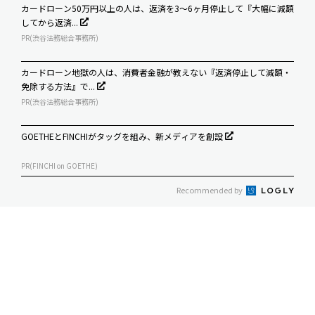
カードローン50万円以上の人は、返済を3～6ヶ月停止して『大幅に減額
してから返済...
PR(渋谷法務総合事務所)
カードローン地獄の人は、消費者金融が教えない『返済停止して減額・
免除する方法』で...
PR(渋谷法務総合事務所)
GOETHEとFINCHIがタッグを組み、新メディアを創設
PR(FINCHI on GOETHE)
Recommended by