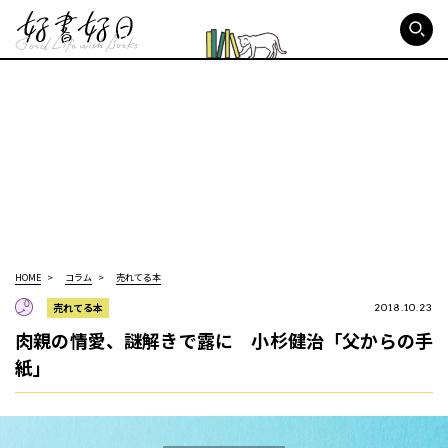
好書好日
HOME
コラム
売れてる本
売れてる本
2018.10.23
肉親の情愛、謎解きで露に 小杉健治「父からの手
紙」