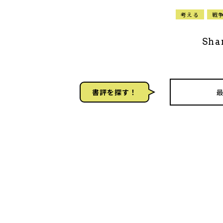
考える
戦
Sha
書評を探す！