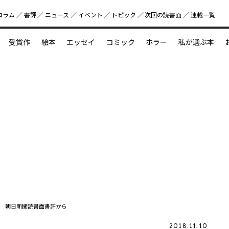
コラム
書評
ニュース
イベント
トピック
次回の読書⾯
連載一覧
好書好日
受賞作
絵本
エッセイ
コミック
ホラー
私が選ぶ本
？
えほん新定番
今めぐりたい児童文学の世界
図鑑の中の小宇宙
 朝日新聞読書面書評から
2018.11.10