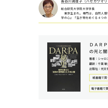
長谷川眞理子（ハセガワマリ
総合研究大学院大学学長
東京生まれ。専門は、自然人類
学の心』『生き物をめぐる４つの
ＤＡＲＰ
の光と闇
著者：シャロ
翻訳：千葉 敏
出版社：光文
紙書籍で買
電⼦書籍で