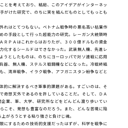
ことを考えており、結局、このアイデアがインターネッ
手がけた研究で、のちに実を結んだものとしてもっとも
外れはとてつもない。ベトナム戦争時の悪名高い枯葉作
めの手段として行った超能力の研究。レーガン大統領時
ＡＲＰＡはこれからはおりたが、３００億ドルもの資金
力化するシールドはできなかった。武装無人機、先進レ
ようとしたものは、のちにヨーロッパで対ソ連戦に応用
兵器、無人機、ステルス戦闘機などになった。冷戦終結
も、湾岸戦争、イラク戦争、アフガニスタン紛争などと
体的に解決するべき軍事的課題がある。すごいのは、そ
で奇想天外であるのを許していることだ。そして、ＤＡ
間企業、軍、大学、研究所などをどんどん渡り歩いてい
らこそ、発想も豊富なのだろう。また、どんな苦境に陥
ち上がろうとする粘り強さと負けじ魂。
限にするための技術的支援だったはずが、科学を戦争に