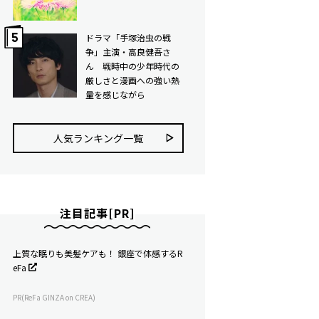
ドラマ「手塚治虫の戦
争」主演・高良健吾さ
ん 戦時中の少年時代の
厳しさと漫画への強い熱
量を感じながら
人気ランキング⼀覧
注目記事[PR]
上質な眠りも美髪ケアも！ 銀座で体感するR
eFa
PR(ReFa GINZA on CREA)