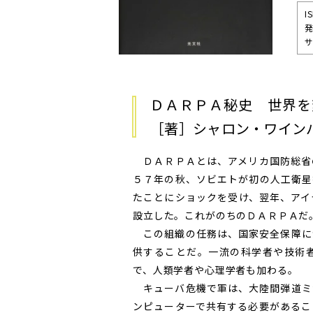
I
発
サ
ＤＡＲＰＡ秘史 世界
［著］シャロン・ワイン
ＤＡＲＰＡとは、アメリカ国防総省
５７年の秋、ソビエトが初の人工衛星
たことにショックを受け、翌年、アイ
設立した。これがのちのＤＡＲＰＡだ
この組織の任務は、国家安全保障に
供することだ。一流の科学者や技術
で、人類学者や心理学者も加わる。
キューバ危機で軍は、大陸間弾道ミ
ンピューターで共有する必要があるこ