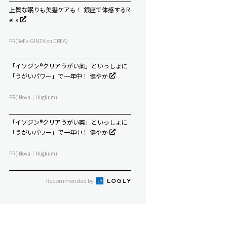
上質な眠りも美髪ケアも！ 銀座で体感するR
eFa
PR(ReFa GINZA on CREA)
「イソジン®クリアうがい薬」といっしょに
「うがいパワー」で一年中！ 健やか
PR(iNova｜Hugkum)
「イソジン®クリアうがい薬」といっしょに
「うがいパワー」で一年中！ 健やか
PR(iNova｜Hugkum)
Recommended by