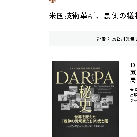
米国技術革新、裏側の犠
評者： 長谷川眞理子
Ｄ
家
局
著
出
ジ