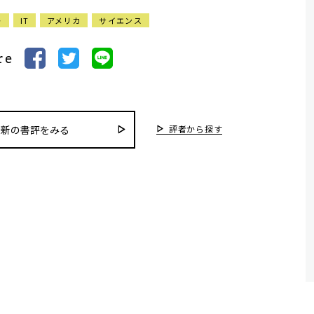
争
IT
アメリカ
サイエンス
re
評者から探す
最新の書評をみる