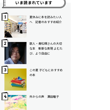
いま読まれています
夏休みに本を読みたい人
へ 記者のおすすめ紹介
歌人・青松輝さんの大切
な本 斬新な表現 よむた
び、より自由に
この夏 子どもにおすすめ
の本
外からの声 澤田瞳子