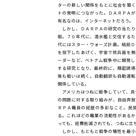
ターの新しい関係をもとに社会を築く
トの発明につながった。ＤＡＲＰＡが
有名なのは、インターネットだろう。
しかし、ＤＡＲＰＡの研究の当たり
戦。７０年代に、潜水艦と交信するた
代にはスター・ウォーズ計画。結局Ｄ
を投下したあげく、宇宙で核兵器を無
ーダーなど、ベトナム戦争中に開発し
する研究となり、最終的に、精密誘導
後も戦いは続く。自動翻訳も自動運転
関係している。
アメリカはつねに戦争していて、具
の問題に対する取り組みが、自由奔放
ＲＰＡ職員の経歴の多彩なこと。民
る。これほどの職業の流動性があるか
っても、経費削減されても、つねに立
しかし、もともと戦争の犠牲を最小