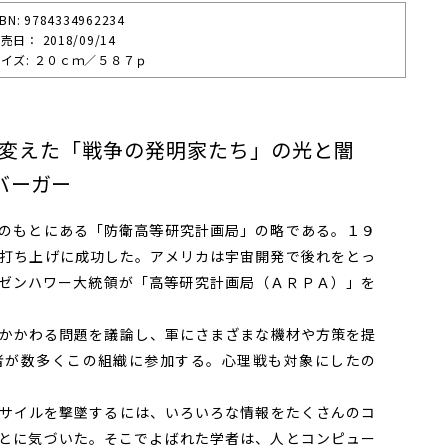
SBN: 9784334962234
売⽇： 2018/09/14
イズ: ２０ｃｍ／５８７ｐ
を変えた「戦争の発明家たち」の光と闇
バーガー
のもとにある「防衛高等研究計画局」の略である。１９
打ち上げに成功した。アメリカは宇宙開発で後れをとっ
ゼンハワー大統領が「高等研究計画局（ＡＲＰＡ）」を
。
かかわる問題を議論し、軍にさまざまな機材や方策を提
者が数多くこの組織に参加する。心理戦も対象にしたの
サイルを撃墜するには、いろいろな情報をたくさんのコ
とに気づいた。そこでよばれた学者は、人とコンピュー