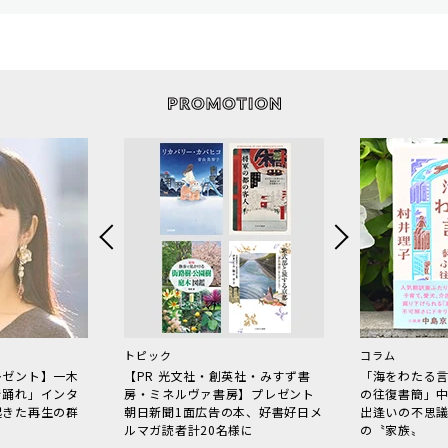
トピック
コラム
レゼント】一木
【PR 光文社・創英社・みすず書
「海をわたる
で踊れ」インタ
房・ミネルヴァ書房】プレゼント
の往復書簡」
起きた再生の群
朝日新聞1面広告の本、好書好日メ
出逢いの不思
ルマガ読者計20名様に
の〝家族〟