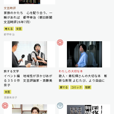
文芸時評
家族のかたち 心を配り合う、一
瞬があれば 都甲幸治〈朝日新聞
文芸時評26年7月〉
考える
文芸
都甲幸治
旅する文学
わたしの大切な本
イベント編 地域性が浮かびあが
歌人・青松輝さんの大切な本 斬
る３５０作 文芸評論家・斎藤美
新な表現 よむたび、より自由に
奈子
愛でる
コミック
短歌
文芸
斎藤美奈子