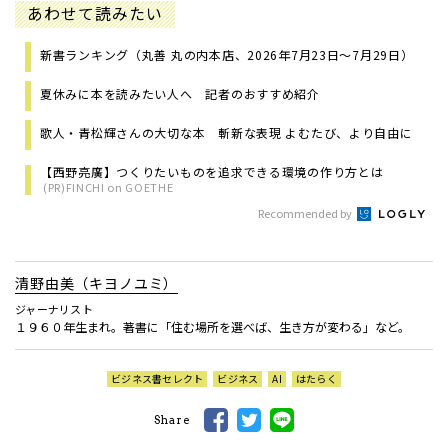
あわせて読みたい
新書ランキング（丸善 丸の内本店、2026年7月23日～7月29日）
夏休みに本を読みたい人へ 記者のおすすめ紹介
歌人・青松輝さんの大切な本 斬新な表現 よむたび、より自由に
【西野亮廣】つくりたいものを追求できる環境の作り方とは
(PR)FINCHI on GOETHE
Recommended by
清野由美（キヨノユミ）
ジャーナリスト
１９６０年生まれ。著書に「住む場所を選べば、生き方が変わる」など。
ビジネス書セレクト
ビジネス
AI
はたらく
Share