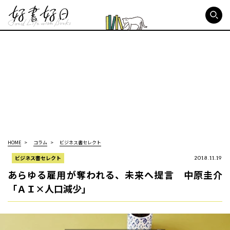
好書好日
HOME
コラム
ビジネス書セレクト
ビジネス書セレクト
2018.11.19
あらゆる雇用が奪われる、未来へ提言 中原圭介
「ＡＩ×人口減少」