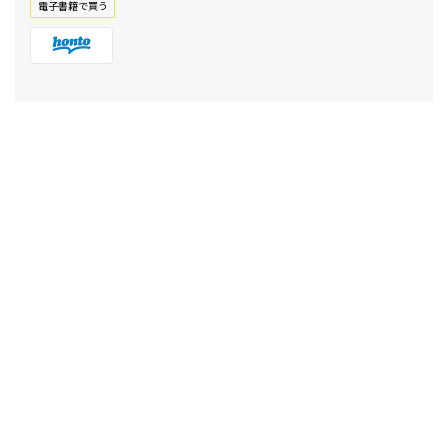
電⼦書籍で買う