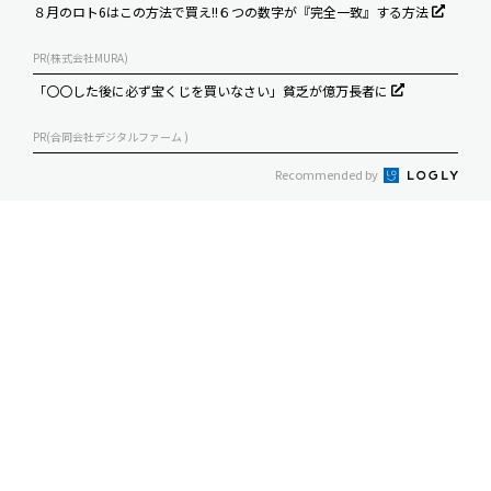
８月のロト6はこの方法で買え!!６つの数字が『完全一致』する方法
PR(株式会社MURA)
「〇〇した後に必ず宝くじを買いなさい」貧乏が億万長者に
PR(合同会社デジタルファーム )
Recommended by