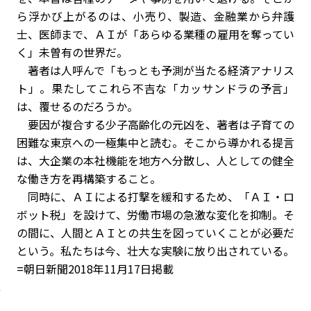
ら浮かび上がるのは、小売り、製造、金融業から弁護
士、医師まで、ＡＩが「あらゆる業種の雇用を奪ってい
く」未曽有の世界だ。
著者は人呼んで「もっとも予測が当たる経済アナリス
ト」。果たしてこれら不吉な「カッサンドラの予言」
は、覆せるのだろうか。
要因が複合する少子高齢化の元凶を、著者は子育ての
困難な東京への一極集中と読む。そこから導かれる提言
は、大企業の本社機能を地方へ分散し、人としての健全
な働き方を再構築すること。
同時に、ＡＩによる打撃を緩和するため、「ＡＩ・ロ
ボット税」を設けて、労働市場の急激な変化を抑制。そ
の間に、人間とＡＩとの共生を図っていくことが必要だ
という。私たちは今、壮大な実験に放り出されている。
=朝日新聞2018年11月17日掲載