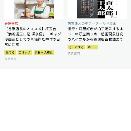
谷原書店
朝宮運河のホラーワールド渉猟
【谷原店長のオススメ】桜玉吉
怪奇・幻想好きが拍手喝采するホ
「満喫漫玉日記 深夜便」 ギャグ
ラーの好企画３点 超常現象研究
漫画家としての苦悩経た中年の日
のバイブルから舞城版百物語まで
常に共感
ぞっとする
ホラー
愛でる
コミック
東日本大震災
朝宮運河
谷原章介