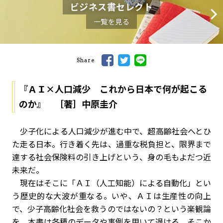
ビジネス書セレクト
一覧を見る
Share
『ＡＩ×人口減少 これから日本で何が起こる
のか』 ［著］中原圭介
少子化による人口減少が進む中で、超高齢社会へとひ
た走る日本。行き着く先は、過重な税負担と、限界まで
達する社会保険料の引き上げという、身の毛もよだつ近
未来だ。
現在はそこに「ＡＩ（人工知能）による自動化」とい
う歴史的な大波が重なる。いや、ＡＩは生産性の向上
で、少子高齢化社会を救うのではないの？という楽観論
を、本書は各種のデータや事例を用いて退ける。そこか