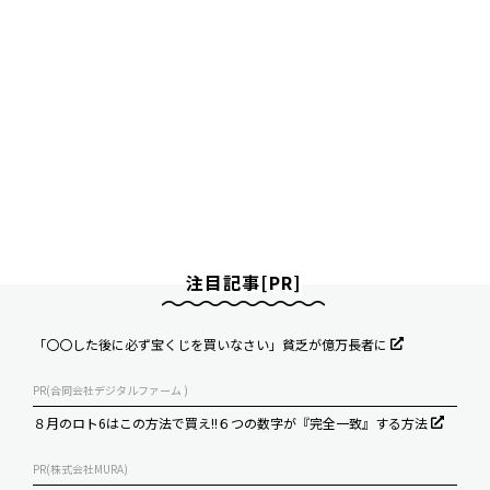
注目記事[PR]
「〇〇した後に必ず宝くじを買いなさい」貧乏が億万長者に
PR(合同会社デジタルファーム )
８月のロト6はこの方法で買え!!６つの数字が『完全一致』する方法
PR(株式会社MURA)