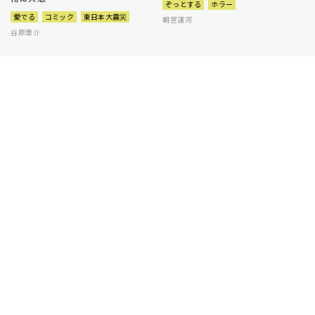
ぞっとする
ホラー
愛でる
コミック
東日本大震災
朝宮運河
谷原章介