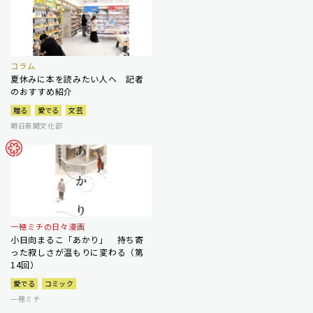
コラム
夏休みに本を読みたい人へ 記者
のおすすめ紹介
贈る
愛でる
文芸
朝日新聞文化部
一穂ミチの日々漫画
小日向まるこ「あかり」 持ち寄
った寂しさが温もりに変わる（第
14回）
愛でる
コミック
一穂ミチ