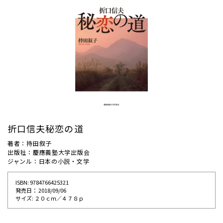
折口信夫秘恋の道
著者：持田叙子
出版社：慶應義塾大学出版会
ジャンル：日本の小説・文学
ISBN: 9784766425321
発売⽇： 2018/09/06
サイズ: ２０ｃｍ／４７８ｐ