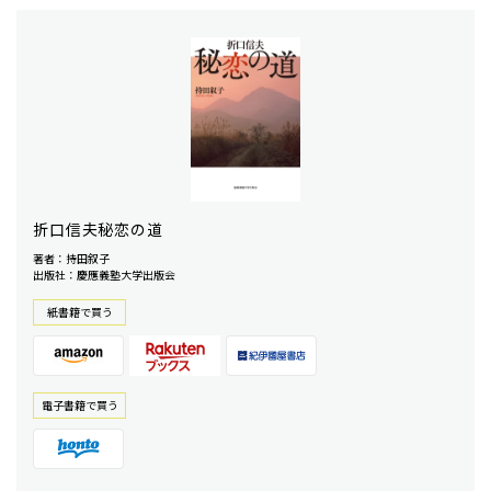
折口信夫秘恋の道
著者：持田叙子
出版社：慶應義塾大学出版会
紙書籍で買う
電⼦書籍で買う