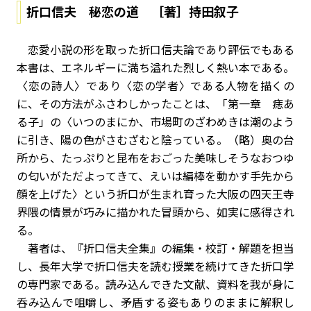
折口信夫 秘恋の道 ［著］持田叙子
恋愛小説の形を取った折口信夫論であり評伝でもある
本書は、エネルギーに満ち溢れた烈しく熱い本である。
〈恋の詩人〉であり〈恋の学者〉である人物を描くの
に、その方法がふさわしかったことは、「第一章 痣あ
る子」の〈いつのまにか、市場町のざわめきは潮のよう
に引き、陽の色がさむざむと陰っている。（略）奥の台
所から、たっぷりと昆布をおごった美味しそうなおつゆ
の匂いがただよってきて、えいは編棒を動かす手先から
顔を上げた〉という折口が生まれ育った大阪の四天王寺
界隈の情景が巧みに描かれた冒頭から、如実に感得され
る。
著者は、『折口信夫全集』の編集・校訂・解題を担当
し、長年大学で折口信夫を読む授業を続けてきた折口学
の専門家である。読み込んできた文献、資料を我が身に
呑み込んで咀嚼し、矛盾する姿もありのままに解釈し