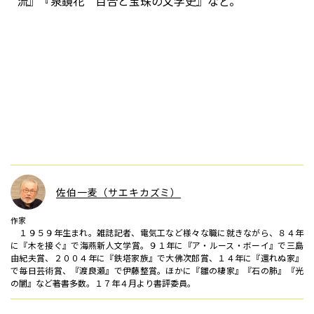
流』『泉鏡花 百合と宝珠の文学史』など。
佐伯一麦（サエキカズミ）
作家
１９５９年生まれ。雑誌記者、電気工など様々な職に就きながら、８４年
に『木を接ぐ』で海燕新人文学賞。９１年に『ア・ルース・ボーイ』で三島
由紀夫賞、２００４年に『鉄塔家族』で大佛次郎賞、１４年に『還れぬ家』
で毎日芸術賞、『渡良瀬』で伊藤整賞。ほかに『雛の棲家』『石の肺』『光
の闇』など著書多数。１７年４月より書評委員。