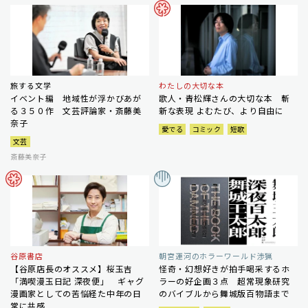
旅する文学
わたしの大切な本
イベント編 地域性が浮かびあが
歌人・青松輝さんの大切な本 斬
る３５０作 文芸評論家・斎藤美
新な表現 よむたび、より自由に
奈子
愛でる
コミック
短歌
文芸
斎藤美奈子
谷原書店
朝宮運河のホラーワールド渉猟
【谷原店長のオススメ】桜玉吉
怪奇・幻想好きが拍手喝采するホ
「満喫漫玉日記 深夜便」 ギャグ
ラーの好企画３点 超常現象研究
漫画家としての苦悩経た中年の日
のバイブルから舞城版百物語まで
常に共感