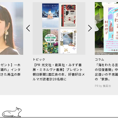
トピック
コラム
レゼント】一木
【PR 光文社・創英社・みすず書
「海をわたる
で踊れ」インタ
房・ミネルヴァ書房】プレゼント
の往復書簡」
起きた再生の群
朝日新聞1面広告の本、好書好日メ
出逢いの不思
ルマガ読者計20名様に
の〝家族〟
PR by 集英社