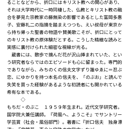
ることなどから、折口にはキリスト教への関心があり、
それは大学時代に一時同棲した、仏教とキリスト教の融
合を夢見た宗教家の藤無染の影響であるとした富岡多惠
子、安藤礼二の指摘を踏まえつつも、えい叔母が東京か
ら持ち帰った聖書の物語や賛美歌こそが、折口にとって
のキリスト教の原体験だとする。こうした精緻な読みと
実感に裏付けられた細密な視線が光る。
蔵書には、散歩で摘んだ花が沢山挿まれていた、とい
う研究者ならではのエピソードも心に留まった。専門的
でありながら、みちのくの信夫文字ずり誰ゆゑに＝忍ぶ
恋、にゆかりを持つ本名の信夫を、「のぶお」と読んで
失笑を買った経験があるような初読者にも開かれている
希有な本である。
◇
もちだ・のぶこ １９５９年生まれ。近代文学研究者。
国学院大兼任講師。『荷風へ、ようこそ』でサントリー
学芸賞（社会・風俗部門）。著書に『折口信夫 独身漂