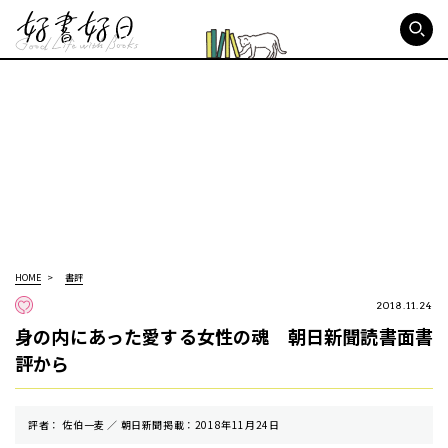
好書好日
HOME
書評
2018.11.24
身の内にあった愛する女性の魂 朝日新聞読書面書
評から
評者： 佐伯一麦 ／ 朝⽇新聞掲載：2018年11月24日