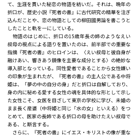
て、生涯を貫いた秘恋の物語を紡いだ。それは、晩年の
折口が、歴史小説『死者の書』に古代研究の精華を注ぎ
込んだことや、恋の物語としての柳田國男論を書こうと
したことと軌を一にしている。
物語のはじめに、折口の15歳年長の姉のようなえい
叔母の視点による語りを置いたのは、前半部での重要な
指摘――『死者の書』のヒロインは、〈えい叔母と彼自身が
融けあい、響きあう鏡像を主要な成分とする〉――の絶妙な
導入部となっている。同性愛者であることから女性嫌い
の印象が生まれたが、『死者の書』の主人公である中将
姫は、「夢の中の自分の身」だと折口は自解しており、
身の内に秘める愛する女性の魂を具体的な形として示し
た女性こそ、女医を目ざして東京の学校に学び、未婚の
まま長く産婆（中将姫と同じ「水の女」といえる）をつ
とめて、医家の長姉である折口の母を助けたえい叔母で
ある、と断言する。
さらに、『死者の書』にイエス・キリストの像が重な