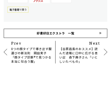
電⼦書籍で買う
好書好日エクストラ 一覧
Prev
Next
8つの顔タイプで導き出す服
【谷原店長のおススメ】読
選びの新法則 岡田実子
んだ途端に口中に広がる思
「顔タイプ診断®で見つかる
い出 森下典子さん「いと
本当に似合う服」
しいたべもの」