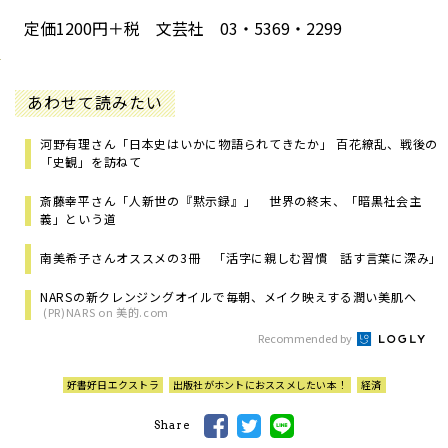
定価
1200
円＋税 文芸社
03
・
5369
・
2299
あわせて読みたい
河野有理さん「日本史はいかに物語られてきたか」 百花繚乱、戦後の
「史観」を訪ねて
斎藤幸平さん「人新世の『黙示録』」 世界の終末、「暗黒社会主
義」という道
南美希子さんオススメの3冊 「活字に親しむ習慣 話す言葉に深み」
NARSの新クレンジングオイルで毎朝、メイク映えする潤い美肌へ
(PR)NARS on 美的.com
Recommended by
好書好日エクストラ
出版社がホントにおススメしたい本！
経済
Share