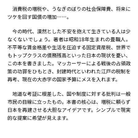
消費税の増税や、うなぎのぼりの社会保障費、将来に
ツケを回す国債の増加……。
今の時代、漠然とした不安を抱えて生きている人は少
なくないでしょう。著者は昭和
18
年生まれの畳職人。
不平等な賃金格差や生活を圧迫する固定資産税、世界で
もトップクラスの債務残高といった日本の現状を憂い、
この本を書きました。マッカーサーによる戦後の占領政
策の功罪をひもとき、封建時代といわれた江戸の税制を
再考、現在の大赤字の国家予算にメスを入れます。
地道な考証に根差した、国や制度に対する批判は一般
市民の目線に立ったもの。本書の核心は、増税に頼らず
日本を再建させる大胆なアイデアです。シンプルで現実
的な提案に希望が見えます。