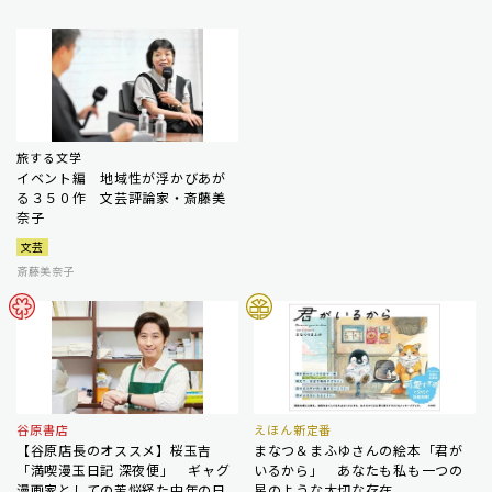
旅する文学
イベント編 地域性が浮かびあが
る３５０作 文芸評論家・斎藤美
奈子
文芸
斎藤美奈子
谷原書店
えほん新定番
【谷原店長のオススメ】桜玉吉
まなつ＆まふゆさんの絵本「君が
「満喫漫玉日記 深夜便」 ギャグ
いるから」 あなたも私も一つの
漫画家としての苦悩経た中年の日
星のような大切な存在