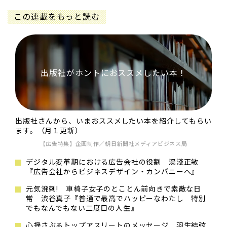
この連載をもっと読む
出版社がホントにおススメしたい本！
出版社さんから、いまおススメしたい本を紹介してもらい
ます。（月１更新）
【広告特集】企画制作／朝日新聞社メディアビジネス局
デジタル変革期における広告会社の役割 湯淺正敏
『広告会社からビジネスデザイン・カンパニーへ』
元気溌剌! 車椅子女子のとことん前向きで素敵な日
常 渋谷真子『普通で最高でハッピーなわたし 特別
でもなんでもない二度目の人生』
心揺さぶるトップアスリートのメッセージ 羽生結弦