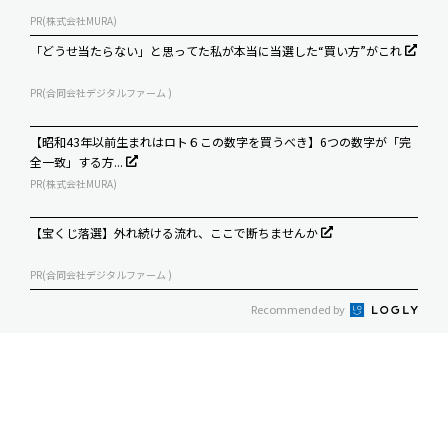
PR(株式会社MURA)
「どうせ当たらない」と思ってた私が本当に当選した“買い方”がこれ
PR(合同会社デジタルファーム )
【昭和43年以前生まれはロト６この数字を買うべき】6つの数字が「完
全一致」する方...
PR(株式会社MURA)
【宝くじ落選】外れ続ける流れ、ここで断ちませんか
PR(合同会社デジタルファーム )
Recommended by