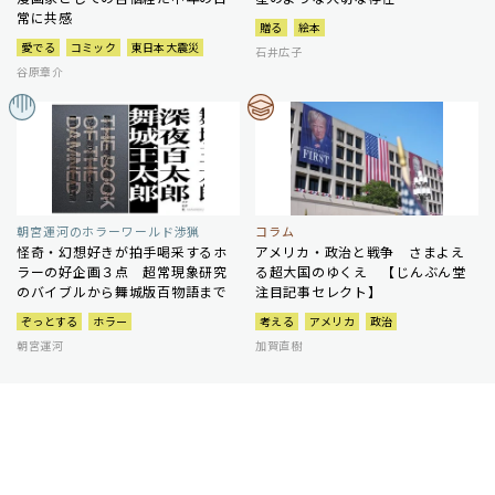
常に共感
贈る
絵本
愛でる
コミック
東日本大震災
石井広子
谷原章介
朝宮運河のホラーワールド渉猟
コラム
怪奇・幻想好きが拍手喝采するホ
アメリカ・政治と戦争 さまよえ
ラーの好企画３点 超常現象研究
る超大国のゆくえ 【じんぶん堂
のバイブルから舞城版百物語まで
注目記事セレクト】
ぞっとする
ホラー
考える
アメリカ
政治
朝宮運河
加賀直樹