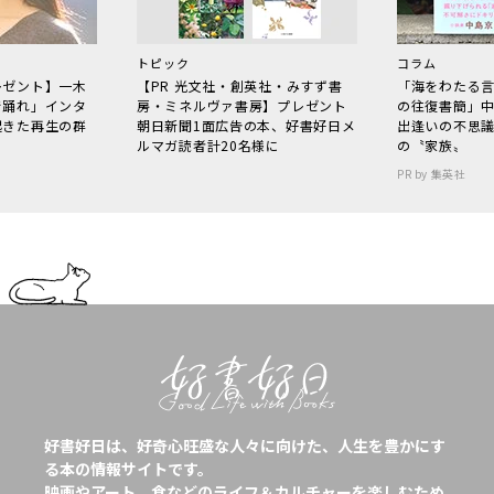
トピック
コラム
レゼント】一木
【PR 光文社・創英社・みすず書
「海をわたる
で踊れ」インタ
房・ミネルヴァ書房】プレゼント
の往復書簡」
起きた再生の群
朝日新聞1面広告の本、好書好日メ
出逢いの不思
ルマガ読者計20名様に
の〝家族〟
PR by 集英社
好書好日は、好奇心旺盛な人々に向けた、人生を豊かにす
る本の情報サイトです。
映画やアート、食などのライフ＆カルチャーを楽しむため