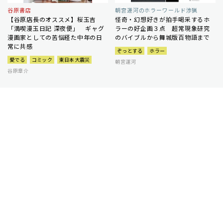
谷原書店
朝宮運河のホラーワールド渉猟
【谷原店長のオススメ】桜玉吉
怪奇・幻想好きが拍手喝采するホ
「満喫漫玉日記 深夜便」 ギャグ
ラーの好企画３点 超常現象研究
漫画家としての苦悩経た中年の日
のバイブルから舞城版百物語まで
常に共感
ぞっとする
ホラー
愛でる
コミック
東日本大震災
朝宮運河
谷原章介