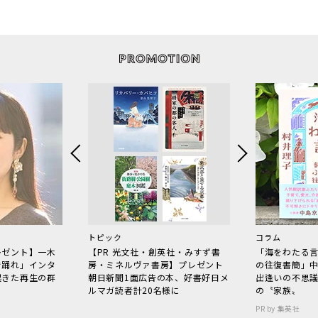
トピック
コラム
レゼント】一木
【PR 光文社・創英社・みすず書
「海をわたる
で踊れ」インタ
房・ミネルヴァ書房】プレゼント
の往復書簡」
起きた再生の群
朝日新聞1面広告の本、好書好日メ
出逢いの不思
ルマガ読者計20名様に
の〝家族〟
PR by 集英社