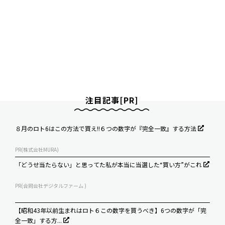
注目記事[PR]
８月のロト6はこの方法で買え!!６つの数字が『完全一致』する方法
PR(株式会社MURA)
「どうせ当たらない」と思ってた私が本当に当選した“買い方”がこれ
PR(合同会社デジタルファーム )
【昭和43年以前生まれはロト６この数字を買うべき】6つの数字が「完
全一致」する方...