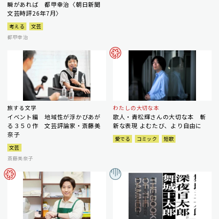
瞬があれば 都甲幸治〈朝日新聞
文芸時評26年7月〉
考える
文芸
都甲幸治
旅する文学
わたしの大切な本
イベント編 地域性が浮かびあが
歌人・青松輝さんの大切な本 斬
る３５０作 文芸評論家・斎藤美
新な表現 よむたび、より自由に
奈子
愛でる
コミック
短歌
文芸
斎藤美奈子