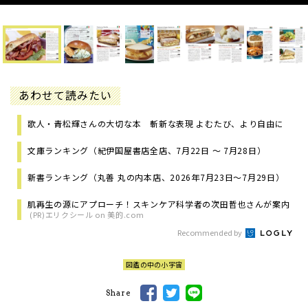
あわせて読みたい
歌人・青松輝さんの大切な本 斬新な表現 よむたび、より自由に
文庫ランキング（紀伊国屋書店全店、7月22日 ～ 7月28日）
新書ランキング（丸善 丸の内本店、2026年7月23日～7月29日）
肌再生の源にアプローチ！スキンケア科学者の次田哲也さんが案内
(PR)エリクシール on 美的.com
Recommended by
図鑑の中の小宇宙
Share