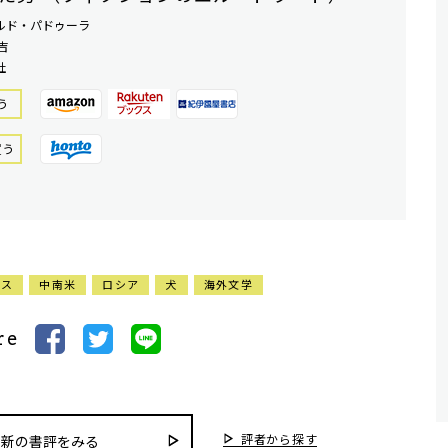
ルド・パドゥーラ
吉
社
う
買う
ンス
中南米
ロシア
犬
海外文学
re
評者から探す
最新の書評をみる