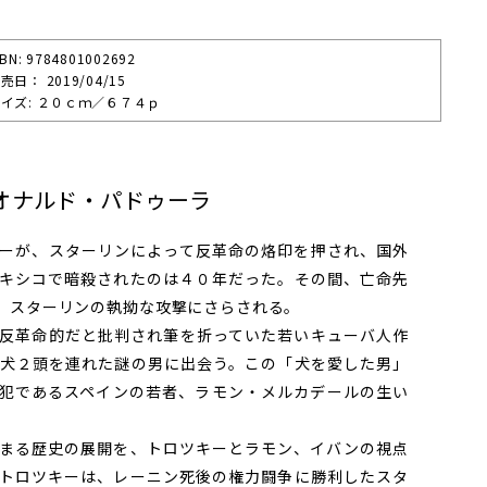
SBN: 9784801002692
売⽇： 2019/04/15
イズ: ２０ｃｍ／６７４ｐ
オナルド・パドゥーラ
ーが、スターリンによって反革命の烙印を押され、国外
キシコで暗殺されたのは４０年だった。その間、亡命先
、スターリンの執拗な攻撃にさらされる。
反革命的だと批判され筆を折っていた若いキューバ人作
犬２頭を連れた謎の男に出会う。この「犬を愛した男」
犯であるスペインの若者、ラモン・メルカデールの生い
まる歴史の展開を、トロツキーとラモン、イバンの視点
トロツキーは、レーニン死後の権力闘争に勝利したスタ