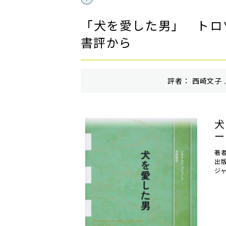
「犬を愛した男」 トロツ
書評から
評者： 西崎文子 
犬
ー
著
出
ジ