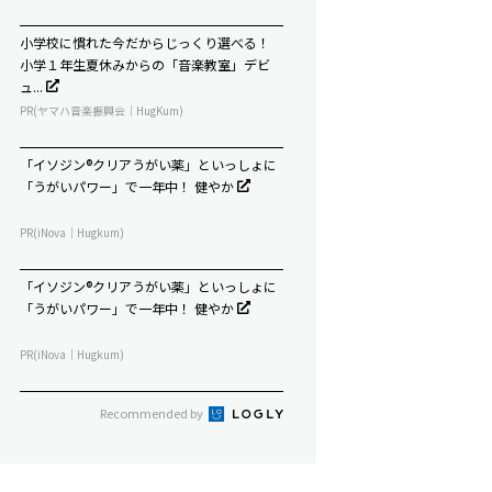
小学校に慣れた今だからじっくり選べる！
小学１年生夏休みからの「音楽教室」デビ
ュ...
PR(ヤマハ音楽振興会｜HugKum)
「イソジン®クリアうがい薬」といっしょに
「うがいパワー」で一年中！ 健やか
PR(iNova｜Hugkum)
「イソジン®クリアうがい薬」といっしょに
「うがいパワー」で一年中！ 健やか
PR(iNova｜Hugkum)
Recommended by