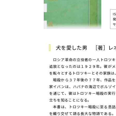
I
発
サ
犬を愛した男 ［著］レ
ロシア革命の立役者の一人トロツキ
追放となったのは１９２９年。彼がメ
を転々とするトロツキーとその家族は
暗殺から３７年後の７７年、作品を
家イバンは、ハバナの海辺でボルゾイ
を通じて、彼はトロツキー暗殺の実行
立ちを知ることになる。
本書は、トロツキー暗殺に至る息詰
を織り交ぜて語る長大な物語である。