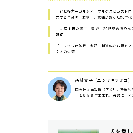
「絆と権力ーガルシア＝マルケスとカスト
文学と革命の「友情」、意味があった80年代
「共産主義の興亡」書評 20世紀の凄絶な
碑銘
「モスクワ攻防戦」書評 新資料から見えた
２人の失策
西崎文子（ニシザキフミコ）
同志社大学教授（アメリカ政治外
１９５９年生まれ。著書に『アメリ
犬を愛し