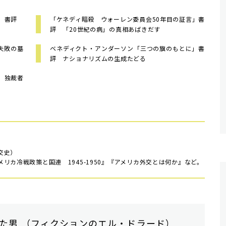
ロ」書評
「ケネディ暗殺 ウォーレン委員会50年目の証言」書
評 「20世紀の病」の真相あばきだす
失敗の墓
ベネディクト・アンダーソン「三つの旗のもとに」書
評 ナショナリズムの生成たどる
、独裁者
交史）
カ冷戦政策と国連 1945-1950』『アメリカ外交とは何か』など。
た男 （フィクションのエル・ドラード）