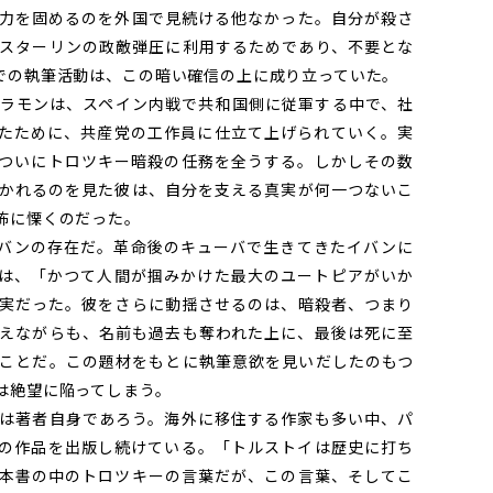
力を固めるのを外国で見続ける他なかった。自分が殺さ
スターリンの政敵弾圧に利用するためであり、不要とな
での執筆活動は、この暗い確信の上に成り立っていた。
ラモンは、スペイン内戦で共和国側に従軍する中で、社
たために、共産党の工作員に仕立て上げられていく。実
ついにトロツキー暗殺の任務を全うする。しかしその数
かれるのを見た彼は、自分を支える真実が何一つないこ
怖に慄くのだった。
バンの存在だ。革命後のキューバで生きてきたイバンに
は、「かつて人間が掴みかけた最大のユートピアがいか
実だった。彼をさらに動揺させるのは、暗殺者、つまり
えながらも、名前も過去も奪われた上に、最後は死に至
ことだ。この題材をもとに執筆意欲を見いだしたのもつ
は絶望に陥ってしまう。
は著者自身であろう。海外に移住する作家も多い中、パ
の作品を出版し続けている。「トルストイは歴史に打ち
本書の中のトロツキーの言葉だが、この言葉、そしてこ