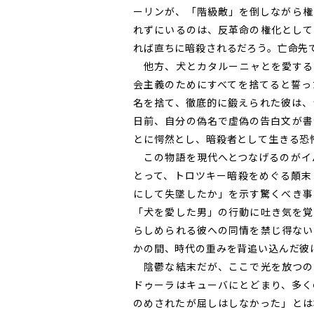
ーリンが、「階級敵」を倒しながら権
れずにいるのは、反革命の権化として
れば直ちに暗殺されるだろう。亡命先
他方、犬とカタルーニャとを愛する
会主義のためにすべてを捨てると誓っ
名を捨て、徹底的に鍛えられた彼は、
日前、自分の偽名で虚偽の告白文が書
とに愕然とし、暗殺者として生きる恐
この物語を現代へとつなげるのがイ
とって、トロツキー暗殺をめぐる顛末
にして失墜したか」を示す驚くべき事
「犬を愛した男」の行動に吐き気を覚
らしめられる彼への同情を禁じ得ない
かの間、時代の重みを背追い込んだ彼
陰鬱な結末だが、ここで光を放つの
ドゥーラはキューバにとどまり、多く
のめされたが屈しはしなかった」とは