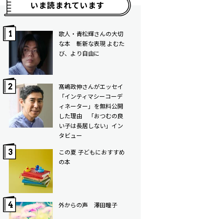
いま読まれています
歌人・青松輝さんの大切
な本 斬新な表現 よむた
び、より自由に
髙嶋政伸さんがエッセイ
「インティマシーコーデ
ィネーター」を無料公開
した理由 「おつむの良
い子は長居しない」イン
タビュー
この夏 子どもにおすすめ
の本
外からの声 澤田瞳子