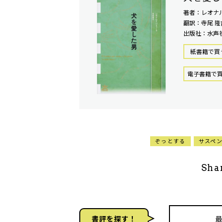
著者：レオナ
翻訳：寺尾 隆
出版社：水声
紙書籍で買
電⼦書籍で
ぞっとする
サスペ
Sha
書評を探す！