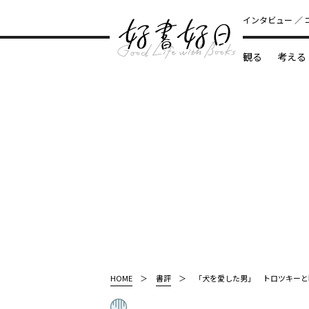
インタビュー
観る
考える
どんな本
HOME
書評
「犬を愛した男」 トロツキーと暗