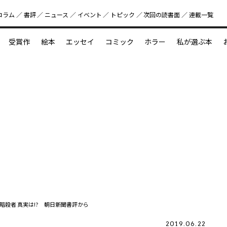
コラム
書評
ニュース
イベント
トピック
次回の読書⾯
連載一覧
好書好日
受賞作
絵本
エッセイ
コミック
ホラー
私が選ぶ本
？
えほん新定番
今めぐりたい児童文学の世界
図鑑の中の小宇宙
殺者 真実は!? 朝日新聞書評から
2019.06.22