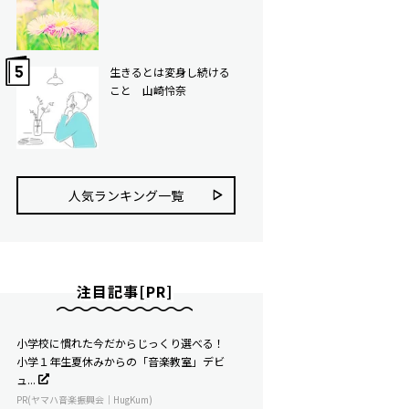
生きるとは変身し続ける
こと 山崎怜奈
人気ランキング⼀覧
注目記事[PR]
小学校に慣れた今だからじっくり選べる！
小学１年生夏休みからの「音楽教室」デビ
ュ...
PR(ヤマハ音楽振興会｜HugKum)