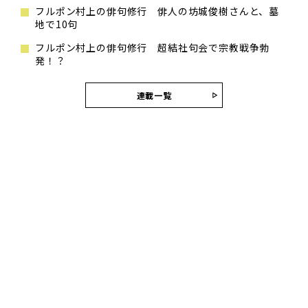
フルポン村上の俳句修行 俳人の坊城俊樹さんと、墓
地で10句
フルポン村上の俳句修行 超結社句会で宗教戦争勃
発！？
連載一覧