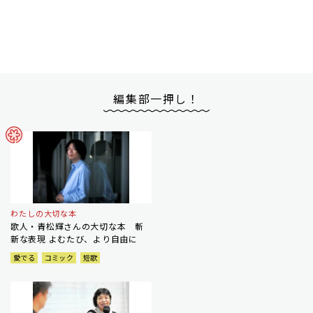
編集部一押し！
わたしの大切な本
歌人・青松輝さんの大切な本 斬
新な表現 よむたび、より自由に
愛でる
コミック
短歌