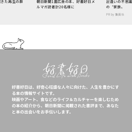
起きた再生の群
朝日新聞1面広告の本、好書好日メ
出逢いの不思
ルマガ読者計20名様に
の〝家族〟
PR by 集英社
好書好日は、好奇心旺盛な人々に向けた、人生を豊かにす
る本の情報サイトです。
映画やアート、食などのライフ＆カルチャーを楽しむため
の本の紹介から、朝日新聞に掲載された書評まで、あなた
と本の出会いをお手伝いします。