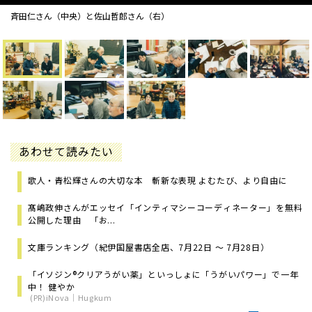
斉田仁さん（中央）と佐山哲郎さん（右）
あわせて読みたい
歌人・青松輝さんの大切な本 斬新な表現 よむたび、より自由に
髙嶋政伸さんがエッセイ「インティマシーコーディネーター」を無料
公開した理由 「お...
文庫ランキング（紀伊国屋書店全店、7月22日 ～ 7月28日）
「イソジン®クリアうがい薬」といっしょに「うがいパワー」で一年
中！ 健やか
(PR)iNova｜Hugkum