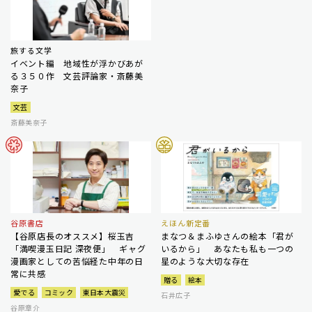
旅する文学
イベント編 地域性が浮かびあが
る３５０作 文芸評論家・斎藤美
奈子
文芸
斎藤美奈子
谷原書店
えほん新定番
【谷原店長のオススメ】桜玉吉
まなつ＆まふゆさんの絵本「君が
「満喫漫玉日記 深夜便」 ギャグ
いるから」 あなたも私も一つの
漫画家としての苦悩経た中年の日
星のような大切な存在
常に共感
贈る
絵本
愛でる
コミック
東日本大震災
石井広子
谷原章介