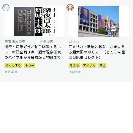
朝宮運河のホラーワールド渉猟
コラム
怪奇・幻想好きが拍手喝采するホ
アメリカ・政治と戦争 さまよえ
ラーの好企画３点 超常現象研究
る超大国のゆくえ 【じんぶん堂
のバイブルから舞城版百物語まで
注目記事セレクト】
ぞっとする
ホラー
考える
アメリカ
政治
朝宮運河
加賀直樹