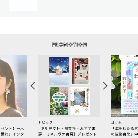
トピック
コラム
レゼント】一木
【PR 光文社・創英社・みすず書
「海をわたる
で踊れ」インタ
房・ミネルヴァ書房】プレゼント
の往復書簡」