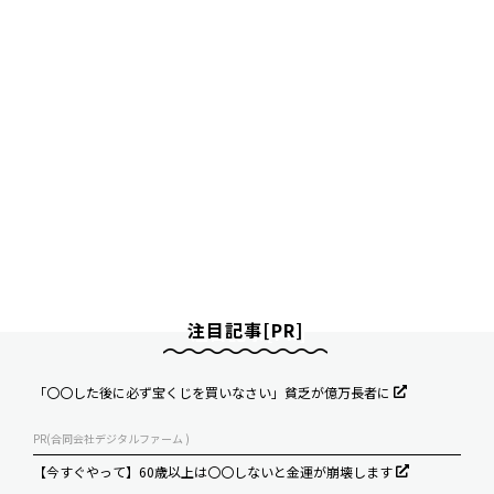
注目記事[PR]
「〇〇した後に必ず宝くじを買いなさい」貧乏が億万長者に
PR(合同会社デジタルファーム )
【今すぐやって】60歳以上は〇〇しないと金運が崩壊します