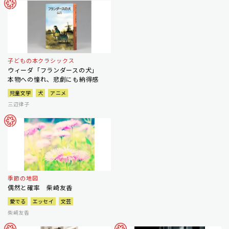
子どもの本クラシックス
ウィーダ「フランダースの犬」
本物への憧れ、悲劇にも納得感
児童文学
犬
アニメ
三辺律子
季節の地図
偶然と確率 柴崎友香
愛でる
エッセイ
文芸
柴崎友香