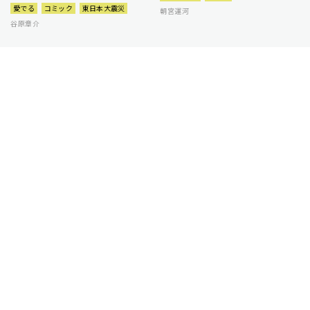
愛でる
コミック
東日本大震災
朝宮運河
谷原章介