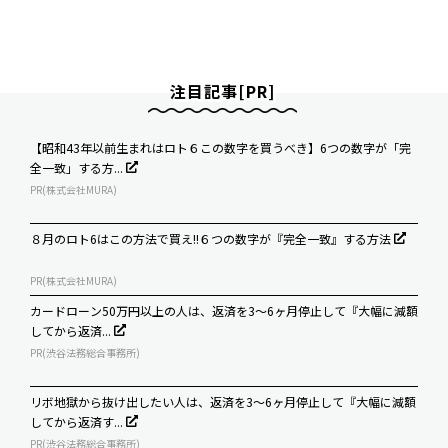
注目記事[PR]
【昭和43年以前生まれはロト６この数字を買うべき】6つの数字が「完
全一致」する方...
PR(株式会社MURA)
８月のロト6はこの方法で買え!!６つの数字が『完全一致』する方法
PR(株式会社MURA)
カードローン50万円以上の人は、返済を3～6ヶ月停止して『大幅に減額
してから返済...
PR(渋谷法務総合事務所)
リボ地獄から抜け出したい人は、返済を3～6ヶ月停止して『大幅に減額
してから返済す...
PR(渋谷法務総合事務所)