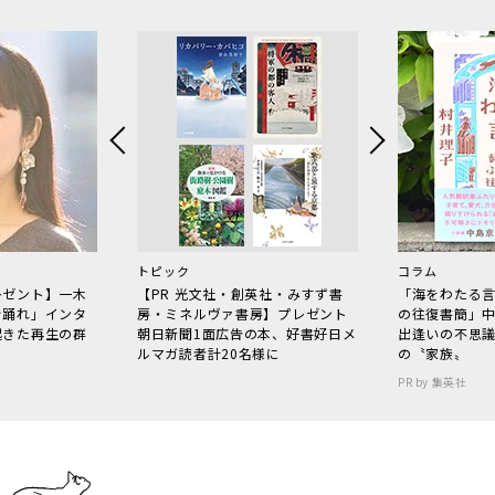
トピック
コラム
レゼント】一木
【PR 光文社・創英社・みすず書
「海をわたる
で踊れ」インタ
房・ミネルヴァ書房】プレゼント
の往復書簡」
起きた再生の群
朝日新聞1面広告の本、好書好日メ
出逢いの不思
ルマガ読者計20名様に
の〝家族〟
PR by 集英社