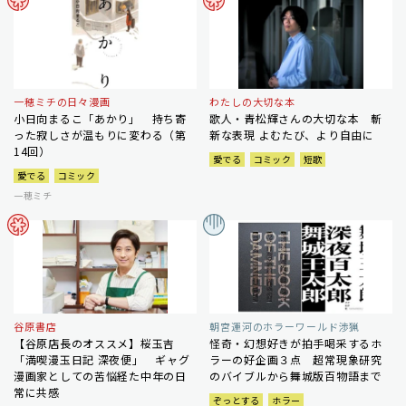
一穂ミチの日々漫画
わたしの大切な本
小日向まるこ「あかり」 持ち寄
歌人・青松輝さんの大切な本 斬
った寂しさが温もりに変わる（第
新な表現 よむたび、より自由に
14回）
愛でる
コミック
短歌
愛でる
コミック
一穂ミチ
谷原書店
朝宮運河のホラーワールド渉猟
【谷原店長のオススメ】桜玉吉
怪奇・幻想好きが拍手喝采するホ
「満喫漫玉日記 深夜便」 ギャグ
ラーの好企画３点 超常現象研究
漫画家としての苦悩経た中年の日
のバイブルから舞城版百物語まで
常に共感
ぞっとする
ホラー