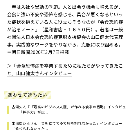
春は入社や異動の季節。人と出会う機会も増えるが、
会食に強い不安や恐怖を感じる、具合が悪くなるといっ
た症状を抱えている人に役立ちそうなのが『会食恐怖症
が治るノート』（星和書店・１６５０円）。著者は一般
社団法人日本会食恐怖症克服支援協会の山口健太代表理
事。実践的なワークをやりながら、克服に取り組める。
＝朝日新聞2020年3月7日掲載
＞「会食恐怖症を卒業するために私たちがやってきたこ
と」山口健太さんインタビュー
あわせて読みたい
古河久人『「最高のビジネス人脈」が作れる食事の戦略』インタビュ
ー 「幹事力」が広...
生湯葉シホさん「音を立ててゆで卵を割れなかった」インタビュー
「食べられなかった...