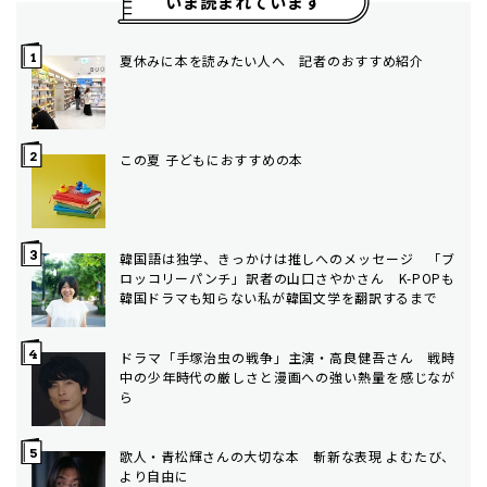
いま読まれています
夏休みに本を読みたい人へ 記者のおすすめ紹介
この夏 子どもにおすすめの本
韓国語は独学、きっかけは推しへのメッセージ 「ブ
ロッコリーパンチ」訳者の山口さやかさん K-POPも
韓国ドラマも知らない私が韓国文学を翻訳するまで
ドラマ「手塚治虫の戦争」主演・高良健吾さん 戦時
中の少年時代の厳しさと漫画への強い熱量を感じなが
ら
歌人・青松輝さんの大切な本 斬新な表現 よむたび、
より自由に