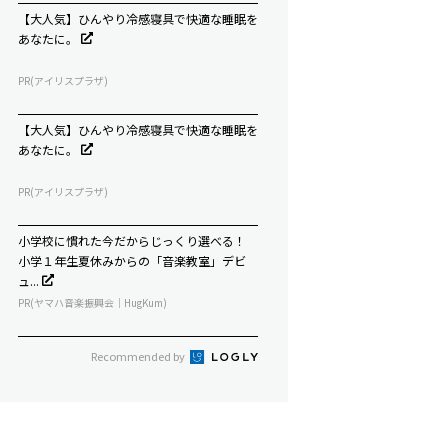
【大人気】ひんやり冷感寝具で快適な睡眠を
あなたに。
PR(アイリスプラザ)
【大人気】ひんやり冷感寝具で快適な睡眠を
あなたに。
PR(アイリスプラザ)
小学校に慣れた今だからじっくり選べる！
小学１年生夏休みからの「音楽教室」デビ
ュ...
PR(ヤマハ音楽振興会｜HugKum)
Recommended by