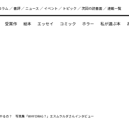
コラム
書評
ニュース
イベント
トピック
次回の読書⾯
連載一覧
好書好日
受賞作
絵本
エッセイ
コミック
ホラー
私が選ぶ本
？
えほん新定番
今めぐりたい児童文学の世界
図鑑の中の小宇宙
やるの？ 写真集「WHY DRAG？」エスムラルダさんインタビュー