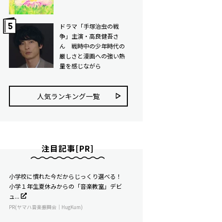
ドラマ「手塚治虫の戦
争」主演・高良健吾さ
ん 戦時中の少年時代の
厳しさと漫画への強い熱
量を感じながら
人気ランキング⼀覧
注目記事[PR]
小学校に慣れた今だからじっくり選べる！
小学１年生夏休みからの「音楽教室」デビ
ュ...
PR(ヤマハ音楽振興会｜HugKum)