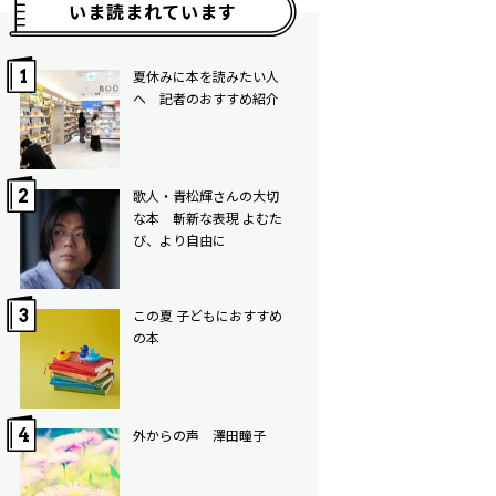
いま読まれています
夏休みに本を読みたい人
へ 記者のおすすめ紹介
歌人・青松輝さんの大切
な本 斬新な表現 よむた
び、より自由に
この夏 子どもにおすすめ
の本
外からの声 澤田瞳子