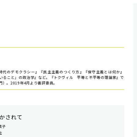
＞時代のデモクラシー』『民主主義のつくり方』『保守主義とは何か』
いること」の政治学』など。『トクヴィル 平等と不平等の理論家』で
）。2019年4月より書評委員。
かされて
葉子
社