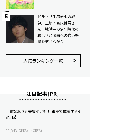
ドラマ「手塚治虫の戦
争」主演・高良健吾さ
ん 戦時中の少年時代の
厳しさと漫画への強い熱
量を感じながら
人気ランキング⼀覧
注目記事[PR]
上質な眠りも美髪ケアも！ 銀座で体感するR
eFa
PR(ReFa GINZA on CREA)