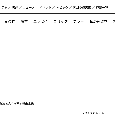
コラム
書評
ニュース
イベント
トピック
次回の読書⾯
連載一覧
好書好日
受賞作
絵本
エッセイ
コミック
ホラー
私が選ぶ本
？
えほん新定番
今めぐりたい児童文学の世界
図鑑の中の小宇宙
試みる人々が映す近未来像
2020.08.08