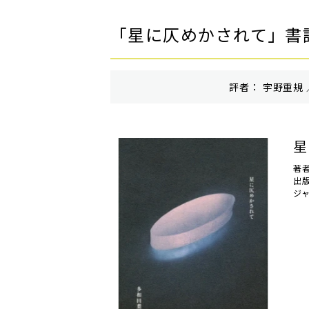
「星に仄めかされて」書
評者： 宇野重規 
星
著
出
ジ