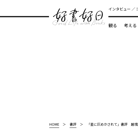
インタビュー
観る
考える
どんな本
HOME
書評
「星に仄めかされて」書評 越境