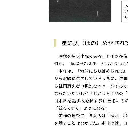
I
発
サ
星に仄（ほの）めかされ
時代を映す小説である。ドイツ在住
何か、「国境を越える」とはどういう
本作は、『地球にちりばめられて』
から北欧に留学しているうちに、生ま
ら祖国喪失者の孤独をイメージするな
ならだいたいわかるという人工語の「
日本語を話す人を探す旅に出る。そ
「並んで歩く」ようになる。
前作の最後で、彼女らは「福井」出
を話すことはなかった。本作では、コ