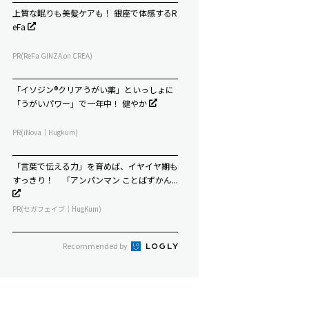
上質な眠りも美髪ケアも！ 銀座で体感するR
eFa
PR(ReFa GINZA on CREA)
「イソジン®クリアうがい薬」といっしょに
「うがいパワー」で一年中！ 健やか
PR(iNova｜Hugkum)
「言葉で伝える力」を育めば、イヤイヤ期も
すっきり！ 「アンパンマン ことばずかん...
PR(セガフェイブ｜HugKum)
Recommended by