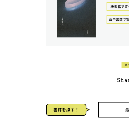
紙書籍で買
電⼦書籍で
文
Sha
書評を探す！