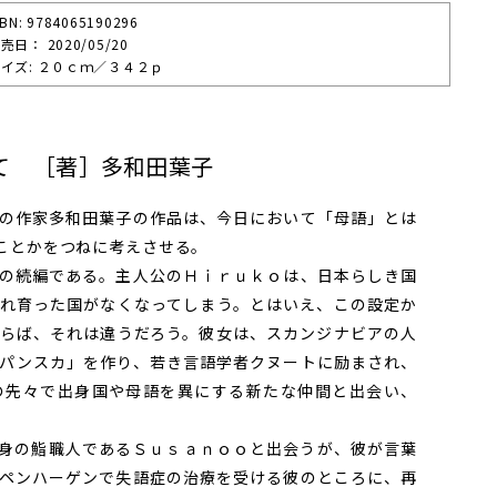
SBN: 9784065190296
売⽇： 2020/05/20
イズ: ２０ｃｍ／３４２ｐ
て ［著］多和田葉子
の作家多和田葉子の作品は、今日において「母語」とは
ことかをつねに考えさせる。
の続編である。主人公のＨｉｒｕｋｏは、日本らしき国
れ育った国がなくなってしまう。とはいえ、この設定か
らば、それは違うだろう。彼女は、スカンジナビアの人
パンスカ」を作り、若き言語学者クヌートに励まされ、
の先々で出身国や母語を異にする新たな仲間と出会い、
身の鮨職人であるＳｕｓａｎｏｏと出会うが、彼が言葉
ペンハーゲンで失語症の治療を受ける彼のところに、再