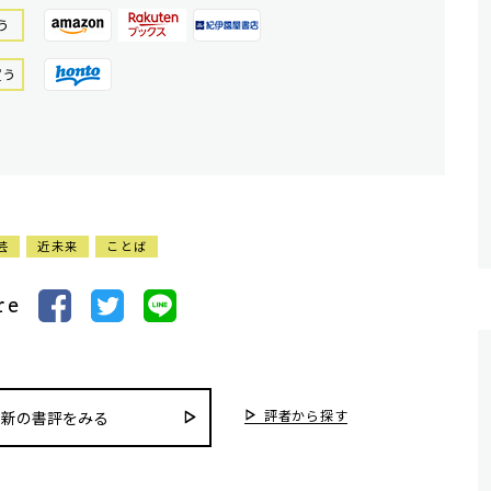
う
買う
芸
近未来
ことば
re
評者から探す
最新の書評をみる