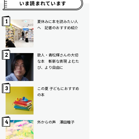
いま読まれています
夏休みに本を読みたい人
へ 記者のおすすめ紹介
歌人・青松輝さんの大切
な本 斬新な表現 よむた
び、より自由に
この夏 子どもにおすすめ
の本
外からの声 澤田瞳子