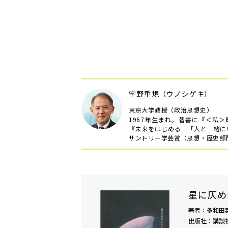
宇野重規（ウノシゲキ）
東京大学教授（政治思想史）
1967年生まれ。著書に『＜私
『未来をはじめる 「人と一緒に
サントリー学芸賞（思想・歴史部門
星に仄め
著者：多和田
出版社：講談