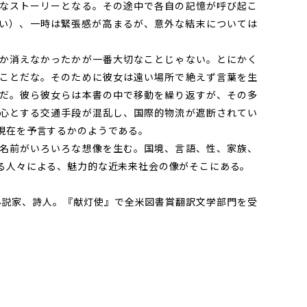
なストーリーとなる。その途中で各自の記憶が呼び起こ
い）、一時は緊張感が高まるが、意外な結末については
か消えなかったかが一番大切なことじゃない。とにかく
ことだな。そのために彼女は遠い場所で絶えず言葉を生
だ。彼ら彼女らは本書の中で移動を繰り返すが、その多
心とする交通手段が混乱し、国際的物流が遮断されてい
現在を予言するかのようである。
名前がいろいろな想像を生む。国境、言語、性、家族、
る人々による、魅力的な近未来社会の像がそこにある。
小説家、詩人。『献灯使』で全米図書賞翻訳文学部門を受