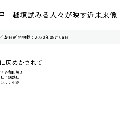
評 越境試みる人々が映す近未来像
／ 朝⽇新聞掲載：2020年08月08日
に仄めかされて
者：多和田葉子
版社：講談社
ャンル：小説