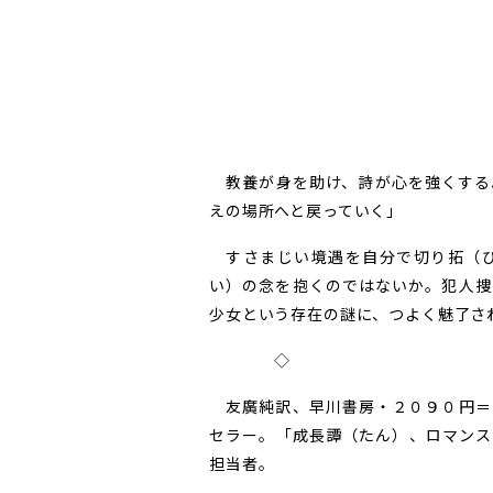
教養が身を助け、詩が心を強くする
えの場所へと戻っていく」
すさまじい境遇を自分で切り拓（ひ
い）の念を抱くのではないか。犯人捜
少女という存在の謎に、つよく魅了される
◇
友廣純訳、早川書房・２０９０円＝
セラー。「成長譚（たん）、ロマンス
担当者。