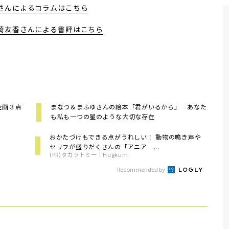
さんによるコラムはこちら
崎友香さんによる書評はこちら
好企画３点
まなつ＆まふゆさんの絵本「君がいるから」 あなた
も私も一つの星のような大切な存在
おかたづけもできる点がうれしい！ 動物の鳴き声や
セリフが盛りだくさんの「アニア ...
(PR)タカラトミー｜Hugkum
Recommended by