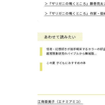
＞『
ザリガニの鳴くところ
』
藤巻亮太
＞『ザリガニの鳴くところ』作家・柴
あわせて読みたい
怪奇・幻想好きが拍手喝采するホラーの
超常現象研究のバイブルから舞城版...
この夏 子どもにおすすめの本
江南亜美子（エナミアミコ）