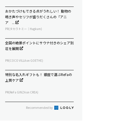
おかたづけもできる点がうれしい！ 動物の
鳴き声やセリフが盛りだくさんの「アニ
ア ...
PR(タカラトミー｜Hugkum)
全国の絶景ポイントにサウナ付きのシェア別
荘を展開
PR(COCO VILLA on GOETHE)
特別な名入れギフトも！ 銀座で選ぶReFaの
上質ケア
PR(ReFa GINZA on CREA)
Recommended by