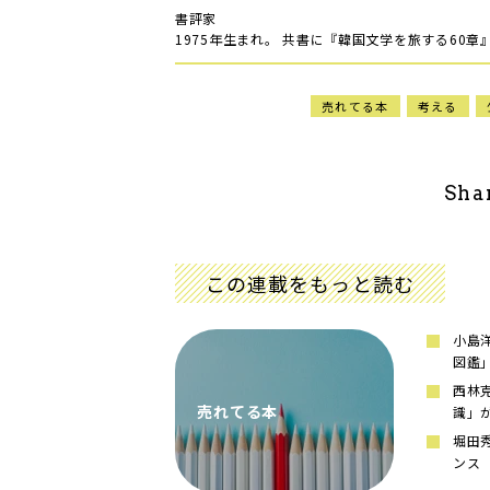
書評家
1975年生まれ。 共書に『韓国文学を旅する60章
売れてる本
考える
Sha
この連載をもっと読む
小島
図鑑
西林
売れてる本
識」
堀田
ンス