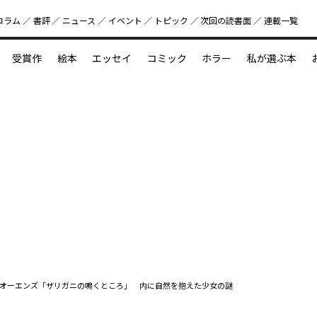
コラム
書評
ニュース
イベント
トピック
次回の読書⾯
連載一覧
好書好日
受賞作
絵本
エッセイ
コミック
ホラー
私が選ぶ本
？
えほん新定番
今めぐりたい児童文学の世界
図鑑の中の小宇宙
オーエンズ「ザリガニの鳴くところ」 内に自然を抱えた少女の謎