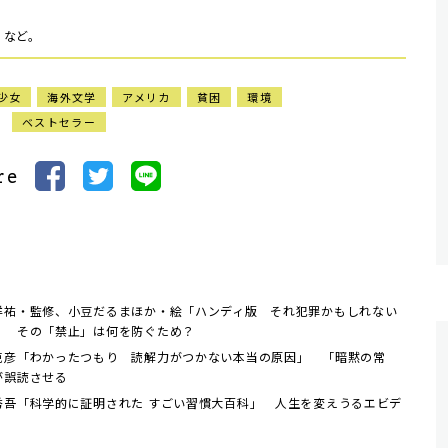
』など。
少女
海外文学
アメリカ
貧困
環境
ベストセラー
re
洋祐・監修、小豆だるまほか・絵「ハンディ版 それ犯罪かもしれない
」 その「禁止」は何を防ぐため？
克彦「わかったつもり 読解力がつかない本当の原因」 「暗黙の常
が誤読させる
秀吾「科学的に証明された すごい習慣大百科」 人生を変えうるエビデ