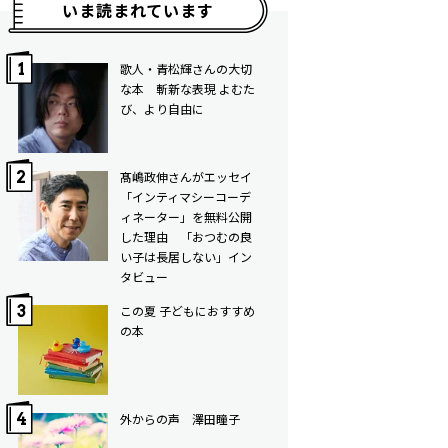
いま読まれています
歌人・青松輝さんの大切
な本 斬新な表現 よむた
び、より自由に
髙嶋政伸さんがエッセイ
「インティマシーコーデ
ィネーター」を無料公開
した理由 「おつむの良
い子は長居しない」イン
タビュー
この夏 子どもにおすすめ
の本
外からの声 澤田瞳子