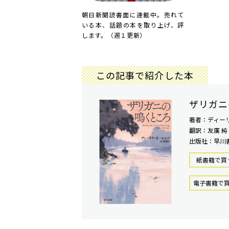
朝日新聞読書面に連載中。売れて
いる本、話題の本を取り上げ、評
します。（週１更新）
この記事で紹介した本
ザリガニ
著者：ディー
翻訳：友廣 純
出版社：早川
紙書籍で買
電⼦書籍で