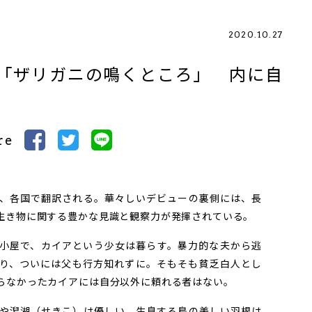
2020.10.27
「ザリガニの鳴くところ」 内に自
re
、各国で翻訳される。華々しいデビューの裏側には、長
生き物に関する豊かな見識と観察力が発揮されている。
小屋で、カイアという少女は暮らす。暴力的な夫から逃
り、ついには父も行方知れずに。そもそも貧乏白人とし
らなかったカイアには自分以外に頼れる者はない。
や潟湖（せきこ）は優しい。生息する鳥の美しい羽根は