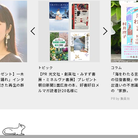
トピック
コラム
レゼント】一木
【PR 光文社・創英社・みすず書
「海をわたる
で踊れ」インタ
房・ミネルヴァ書房】プレゼント
の往復書簡」
起きた再生の群
朝日新聞1面広告の本、好書好日メ
出逢いの不思
ルマガ読者計20名様に
の〝家族〟
PR by 集英社