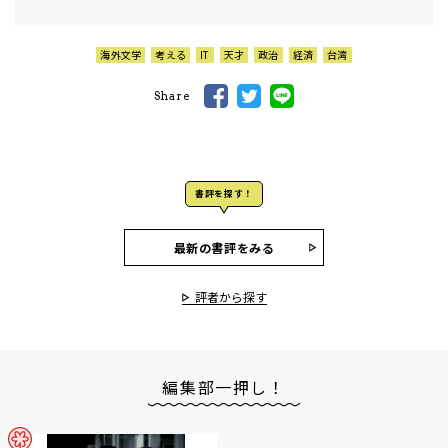
海外文学
考える
IT
天才
政治
経済
台湾
Share
書評を探す！
最新の書評をみる
評者から探す
編集部一押し！