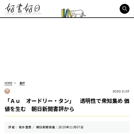
好書好日
HOME
書評
2020.11.07
「Ａｕ オードリー・タン」 透明性で衆知集め 価
値を生む 朝日新聞書評から
評者： 坂井豊貴 ／ 朝⽇新聞掲載：2020年11月07日