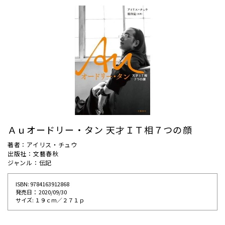
Ａｕオードリー・タン 天才ＩＴ相７つの顔
著者：アイリス・チュウ
出版社：文藝春秋
ジャンル：伝記
ISBN: 9784163912868
発売⽇： 2020/09/30
サイズ: １９ｃｍ／２７１ｐ