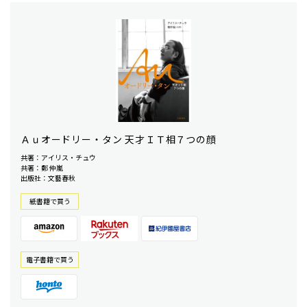
Ａｕオードリー・タン 天才ＩＴ相７つの顔
共著：アイリス・チュウ
共著：鄭 仲嵐
出版社：文藝春秋
紙書籍で買う
電⼦書籍で買う