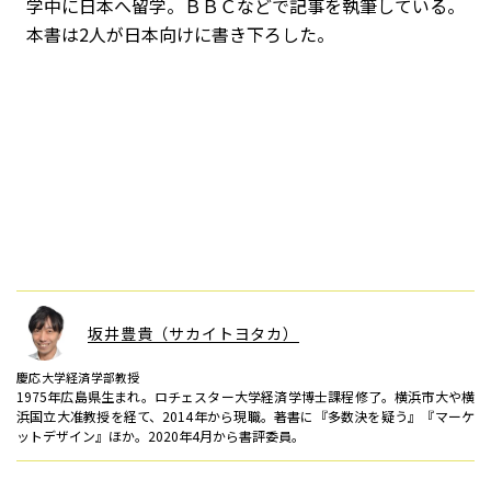
学中に日本へ留学。ＢＢＣなどで記事を執筆している。
本書は2人が日本向けに書き下ろした。
坂井豊貴（サカイトヨタカ）
慶応大学経済学部教授
1975年広島県生まれ。ロチェスター大学経済学博士課程修了。横浜市大や横
浜国立大准教授を経て、2014年から現職。著書に『多数決を疑う』『マーケ
ットデザイン』ほか。2020年4月から書評委員。