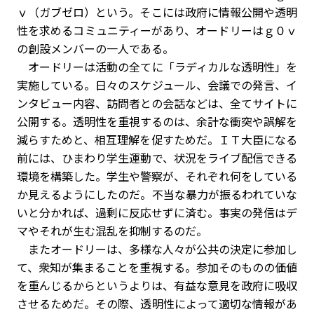
ｖ（ガブゼロ）という。そこには政府に情報公開や透明
性を求めるコミュニティーがあり、オードリーはｇ０ｖ
の創設メンバーの一人である。
オードリーは活動の全てに「ラディカルな透明性」を
実施している。日々のスケジュール、会議での発言、イ
ンタビュー内容、訪問者との会話などは、全てサイトに
公開する。透明性を重視するのは、余計な衝突や誤解を
減らすためと、相互理解を促すためだ。ＩＴ大臣になる
前には、ひまわり学生運動で、状況をライブ配信できる
環境を構築した。学生や警察が、それぞれ何をしている
か見えるようにしたのだ。不当な暴力が振るわれていな
いと分かれば、過剰に反応せずに済む。事実の発信はデ
マやそれが生む混乱を抑制するのだ。
またオードリーは、多様な人々が公共の決定に参加し
て、衆知が集まることを重視する。参加そのものの価値
を重んじるからというよりは、有益な意見を政府に吸収
させるためだ。その際、透明性によって適切な情報があ