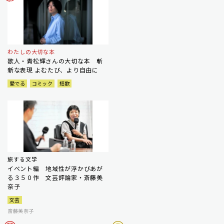
わたしの大切な本
歌人・青松輝さんの大切な本 斬
新な表現 よむたび、より自由に
愛でる
コミック
短歌
旅する文学
イベント編 地域性が浮かびあが
る３５０作 文芸評論家・斎藤美
奈子
文芸
斎藤美奈子