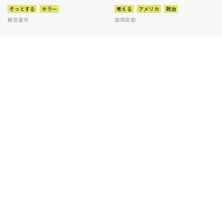
ぞっとする
ホラー
考える
アメリカ
政治
朝宮運河
加賀直樹