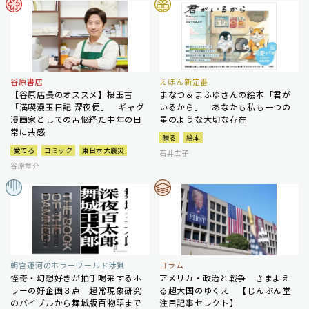
谷原書店
えほん新定番
【谷原店長のオススメ】桜玉吉
まなつ＆まふゆさんの絵本「君が
「満喫漫玉日記 深夜便」 ギャグ
いるから」 あなたも私も一つの
漫画家としての苦悩経た中年の日
星のような大切な存在
常に共感
贈る
絵本
愛でる
コミック
東日本大震災
石井広子
谷原章介
朝宮運河のホラーワールド渉猟
コラム
怪奇・幻想好きが拍手喝采するホ
アメリカ・政治と戦争 さまよえ
ラーの好企画３点 超常現象研究
る超大国のゆくえ 【じんぶん堂
のバイブルから舞城版百物語まで
注目記事セレクト】