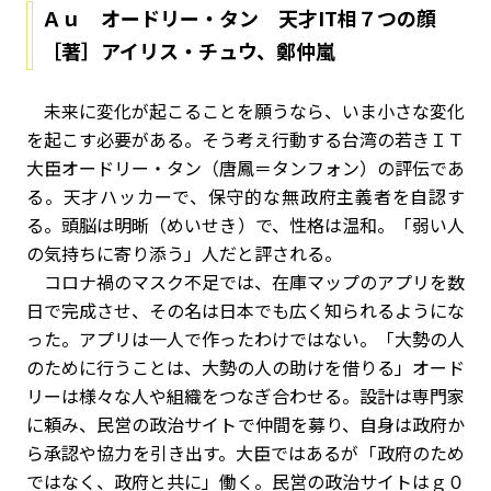
Ａｕ オードリー・タン 天才IT相７つの顔
［著］アイリス・チュウ、鄭仲嵐
未来に変化が起こることを願うなら、いま小さな変化
を起こす必要がある。そう考え行動する台湾の若きＩＴ
大臣オードリー・タン（唐鳳＝タンフォン）の評伝であ
る。天才ハッカーで、保守的な無政府主義者を自認す
る。頭脳は明晰（めいせき）で、性格は温和。「弱い人
の気持ちに寄り添う」人だと評される。
コロナ禍のマスク不足では、在庫マップのアプリを数
日で完成させ、その名は日本でも広く知られるようにな
った。アプリは一人で作ったわけではない。「大勢の人
のために行うことは、大勢の人の助けを借りる」オード
リーは様々な人や組織をつなぎ合わせる。設計は専門家
に頼み、民営の政治サイトで仲間を募り、自身は政府か
ら承認や協力を引き出す。大臣ではあるが「政府のため
ではなく、政府と共に」働く。民営の政治サイトはｇ０