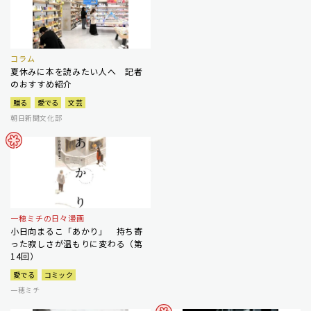
コラム
夏休みに本を読みたい人へ 記者
のおすすめ紹介
贈る
愛でる
文芸
朝日新聞文化部
一穂ミチの日々漫画
小日向まるこ「あかり」 持ち寄
った寂しさが温もりに変わる（第
14回）
愛でる
コミック
一穂ミチ