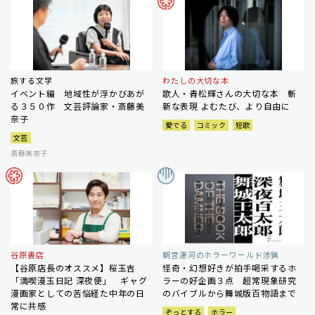
旅する文学
わたしの大切な本
イベント編 地域性が浮かびあが
歌人・青松輝さんの大切な本 斬
る３５０作 文芸評論家・斎藤美
新な表現 よむたび、より自由に
奈子
愛でる
コミック
短歌
文芸
斎藤美奈子
谷原書店
朝宮運河のホラーワールド渉猟
【谷原店長のオススメ】桜玉吉
怪奇・幻想好きが拍手喝采するホ
「満喫漫玉日記 深夜便」 ギャグ
ラーの好企画３点 超常現象研究
漫画家としての苦悩経た中年の日
のバイブルから舞城版百物語まで
常に共感
ぞっとする
ホラー