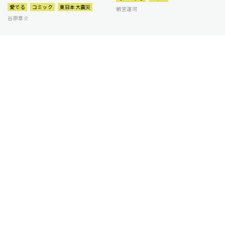
愛でる
コミック
東日本大震災
朝宮運河
谷原章介