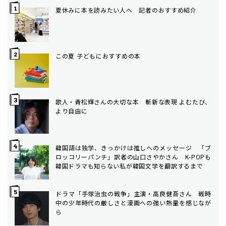
夏休みに本を読みたい人へ 記者のおすすめ紹介
この夏 子どもにおすすめの本
歌人・青松輝さんの大切な本 斬新な表現 よむたび、
より自由に
韓国語は独学、きっかけは推しへのメッセージ 「ブ
ロッコリーパンチ」訳者の山口さやかさん K-POPも
韓国ドラマも知らない私が韓国文学を翻訳するまで
ドラマ「手塚治虫の戦争」主演・高良健吾さん 戦時
中の少年時代の厳しさと漫画への強い熱量を感じなが
ら