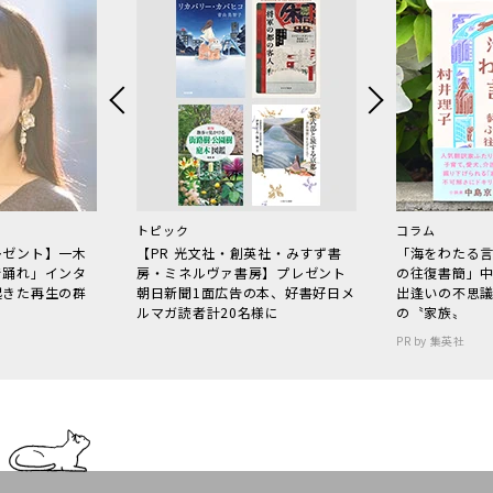
トピック
コラム
レゼント】一木
【PR 光文社・創英社・みすず書
「海をわたる
で踊れ」インタ
房・ミネルヴァ書房】プレゼント
の往復書簡」
起きた再生の群
朝日新聞1面広告の本、好書好日メ
出逢いの不思
ルマガ読者計20名様に
の〝家族〟
PR by 集英社