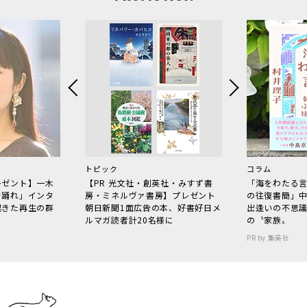
トピック
コラム
レゼント】一木
【PR 光文社・創英社・みすず書
「海をわたる
で踊れ」インタ
房・ミネルヴァ書房】プレゼント
の往復書簡」
起きた再生の群
朝日新聞1面広告の本、好書好日メ
出逢いの不思
ルマガ読者計20名様に
の〝家族〟
PR by 集英社