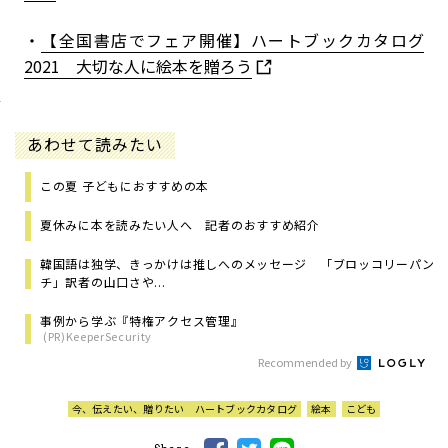
・
【全国書店でフェア開催】ハートブックカタログ
2021 大切な人に絵本を贈ろう
あわせて読みたい
この夏 子どもにおすすめの本
夏休みに本を読みたい人へ 記者のおすすめ紹介
韓国語は独学、きっかけは推しへのメッセージ 「ブロッコリーパン
チ」訳者の山口さや...
事例から学ぶ『特権アクセス管理』
(PR)KeeperSecurity
Recommended by
今、伝えたい、贈りたい ハートブックカタログ
絵本
こども