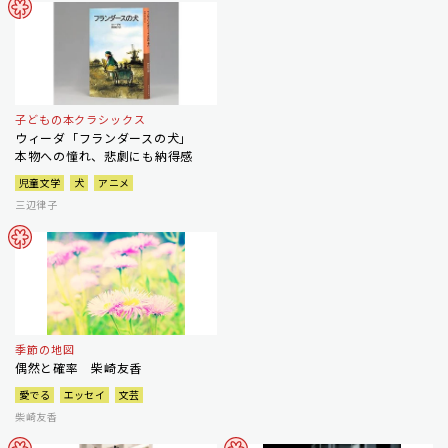
子どもの本クラシックス
ウィーダ「フランダースの犬」
本物への憧れ、悲劇にも納得感
児童文学
犬
アニメ
三辺律子
季節の地図
偶然と確率 柴崎友香
愛でる
エッセイ
文芸
柴崎友香