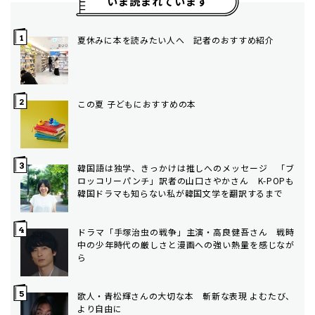
いま読まれています
夏休みに本を読みたい人へ 記者のおすすめ紹介
この夏 子どもにおすすめの本
韓国語は独学、きっかけは推しへのメッセージ 「ブ
ロッコリーパンチ」訳者の山口さやかさん K-POPも
韓国ドラマも知らない私が韓国文学を翻訳するまで
ドラマ「手塚治虫の戦争」主演・高良健吾さん 戦時
中の少年時代の厳しさと漫画への強い熱量を感じなが
ら
歌人・青松輝さんの大切な本 斬新な表現 よむたび、
より自由に