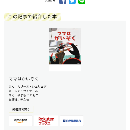
Share
この記事で紹介した本
ママはかいぞく
ぶん：カリーヌ・シュリュグ
え：レミ・サイヤール
やく：やまもと ともこ
出版社：光文社
紙書籍で買う