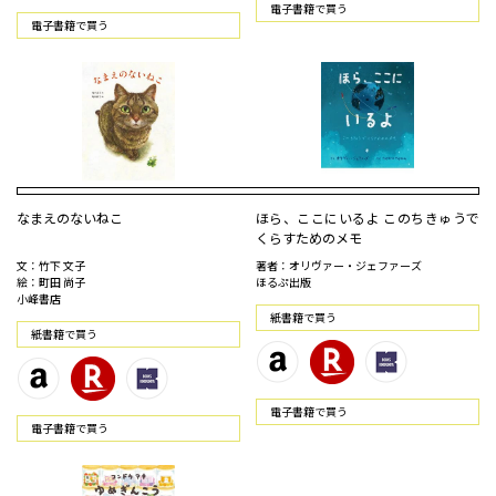
電⼦書籍で買う
電⼦書籍で買う
なまえのないねこ
ほら、ここにいるよ このちきゅうで
くらすためのメモ
文：竹下 文子
著者：オリヴァー・ジェファーズ
絵：町田 尚子
ほるぷ出版
小峰書店
紙書籍で買う
紙書籍で買う
電⼦書籍で買う
電⼦書籍で買う