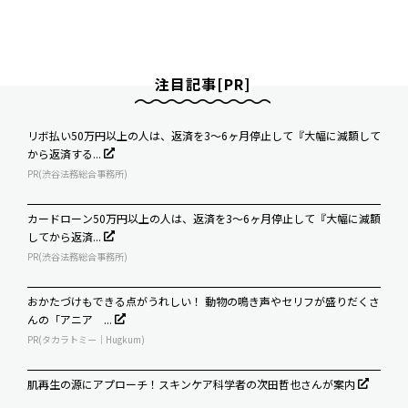
注目記事[PR]
リボ払い50万円以上の人は、返済を3～6ヶ月停止して『大幅に減額して
から返済する...
PR(渋谷法務総合事務所)
カードローン50万円以上の人は、返済を3～6ヶ月停止して『大幅に減額
してから返済...
PR(渋谷法務総合事務所)
おかたづけもできる点がうれしい！ 動物の鳴き声やセリフが盛りだくさ
んの「アニア ...
PR(タカラトミー｜Hugkum)
肌再生の源にアプローチ！スキンケア科学者の次田哲也さんが案内