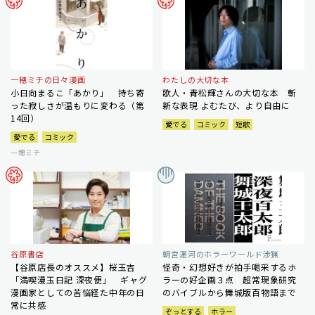
一穂ミチの日々漫画
わたしの大切な本
小日向まるこ「あかり」 持ち寄
歌人・青松輝さんの大切な本 斬
った寂しさが温もりに変わる（第
新な表現 よむたび、より自由に
14回）
愛でる
コミック
短歌
愛でる
コミック
一穂ミチ
谷原書店
朝宮運河のホラーワールド渉猟
【谷原店長のオススメ】桜玉吉
怪奇・幻想好きが拍手喝采するホ
「満喫漫玉日記 深夜便」 ギャグ
ラーの好企画３点 超常現象研究
漫画家としての苦悩経た中年の日
のバイブルから舞城版百物語まで
常に共感
ぞっとする
ホラー