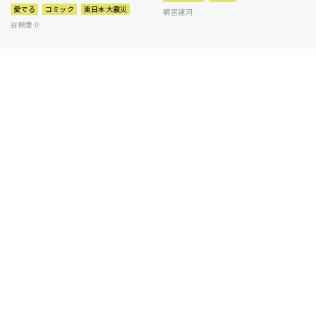
愛でる
コミック
東日本大震災
朝宮運河
谷原章介