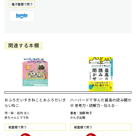
電⼦書籍で買う
関連する本棚
おふろだいすきねことおふろだいき
ハーバードで学んだ最高の読み聞か
らいねこ
せ 思考力・読解力・伝える…
作・絵：古内 ヨシ
著者：加藤 映子
赤ちゃんとママ社
かんき出版
紙書籍で買う
紙書籍で買う