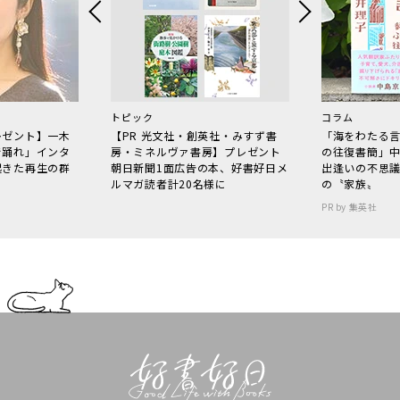
トピック
コラム
レゼント】一木
【PR 光文社・創英社・みすず書
「海をわたる
で踊れ」インタ
房・ミネルヴァ書房】プレゼント
の往復書簡」
起きた再生の群
朝日新聞1面広告の本、好書好日メ
出逢いの不思
ルマガ読者計20名様に
の〝家族〟
PR by 集英社