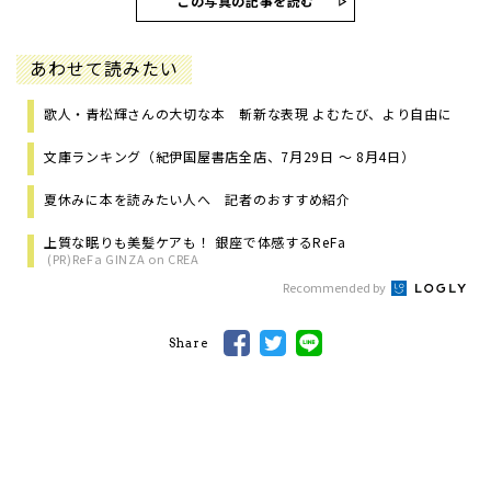
この写真の記事を読む
あわせて読みたい
歌人・青松輝さんの大切な本 斬新な表現 よむたび、より自由に
文庫ランキング（紀伊国屋書店全店、7月29日 ～ 8月4日）
夏休みに本を読みたい人へ 記者のおすすめ紹介
上質な眠りも美髪ケアも！ 銀座で体感するReFa
(PR)ReFa GINZA on CREA
Recommended by
Share