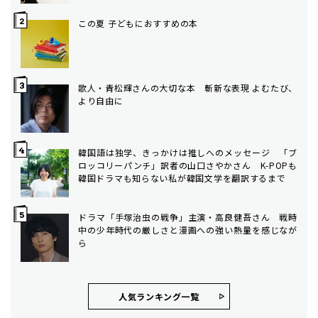
この夏 子どもにおすすめの本
歌人・青松輝さんの大切な本 斬新な表現 よむたび、
より自由に
韓国語は独学、きっかけは推しへのメッセージ 「ブ
ロッコリーパンチ」訳者の山口さやかさん K-POPも
韓国ドラマも知らない私が韓国文学を翻訳するまで
ドラマ「手塚治虫の戦争」主演・高良健吾さん 戦時
中の少年時代の厳しさと漫画への強い熱量を感じなが
ら
人気ランキング⼀覧