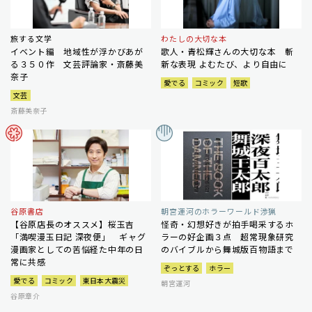
旅する文学
わたしの大切な本
イベント編 地域性が浮かびあが
歌人・青松輝さんの大切な本 斬
る３５０作 文芸評論家・斎藤美
新な表現 よむたび、より自由に
奈子
愛でる
コミック
短歌
文芸
斎藤美奈子
谷原書店
朝宮運河のホラーワールド渉猟
【谷原店長のオススメ】桜玉吉
怪奇・幻想好きが拍手喝采するホ
「満喫漫玉日記 深夜便」 ギャグ
ラーの好企画３点 超常現象研究
漫画家としての苦悩経た中年の日
のバイブルから舞城版百物語まで
常に共感
ぞっとする
ホラー
愛でる
コミック
東日本大震災
朝宮運河
谷原章介