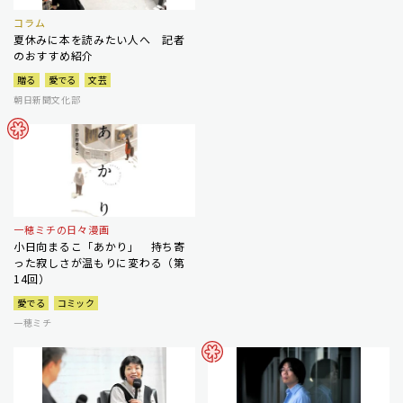
コラム
夏休みに本を読みたい人へ 記者
のおすすめ紹介
贈る
愛でる
文芸
朝日新聞文化部
一穂ミチの日々漫画
小日向まるこ「あかり」 持ち寄
った寂しさが温もりに変わる（第
14回）
愛でる
コミック
一穂ミチ