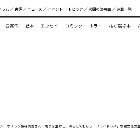
コラム
書評
ニュース
イベント
トピック
次回の読書⾯
連載一覧
好書好日
受賞作
絵本
エッセイ
コミック
ホラー
私が選ぶ本
？
えほん新定番
今めぐりたい児童文学の世界
図鑑の中の小宇宙
オリラジ藤森慎吾さん 周りを生かし、照らしてもらう「プライドレス」な独立後の