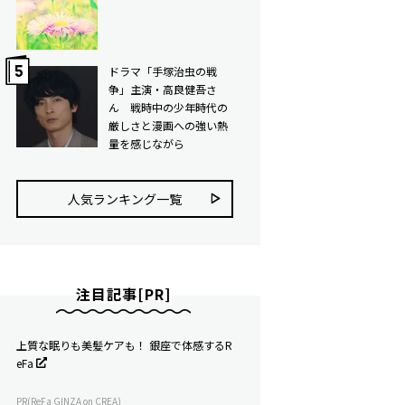
ドラマ「手塚治虫の戦
争」主演・高良健吾さ
ん 戦時中の少年時代の
厳しさと漫画への強い熱
量を感じながら
人気ランキング⼀覧
注目記事[PR]
上質な眠りも美髪ケアも！ 銀座で体感するR
eFa
PR(ReFa GINZA on CREA)