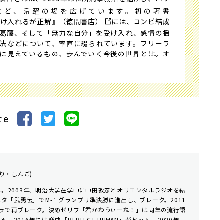
beなど、活躍の場を広げています。初の著書
) 受け入れるが正解』（徳間書店）
には、コンビ結成
葛藤、そして「無力な自分」を受け入れ、感情の揺
法などについて、率直に綴られています。フリーラ
に見えているもの、歩んでいく今後の世界とは。オ
re
り・しんご)
れ。2003年、明治大学在学中に中田敦彦とオリエンタルラジオを結
ネタ「武勇伝」でM-１グランプリ準決勝に進出し、ブレーク。2011
ラで再ブレーク。決めゼリフ「君かわうぃーね！」は同年の流行語
2016年には楽曲「PERFECT HUMAN」がヒット。2020年、