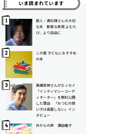
いま読まれています
歌人・青松輝さんの大切
な本 斬新な表現 よむた
び、より自由に
この夏 子どもにおすすめ
の本
髙嶋政伸さんがエッセイ
「インティマシーコーデ
ィネーター」を無料公開
した理由 「おつむの良
い子は長居しない」イン
タビュー
外からの声 澤田瞳子