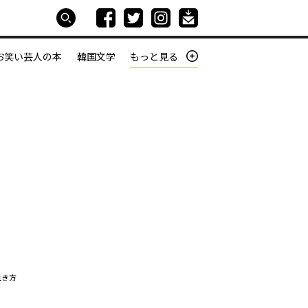
お笑い芸人の本
韓国文学
もっと見る
本屋は生きている
働きざかりの君たちへ
生き方