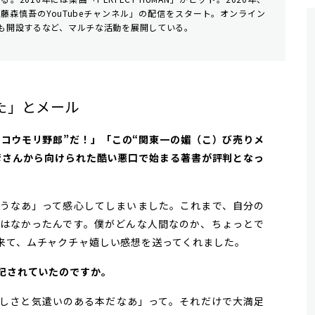
ル「藤森慎吾のYouTubeチャンネル」の配信をスタート。オンライン
GE」も開設するなど、マルチな活動を展開している。
た」とメール
）のコウモリ野郎”だ！」「この“関東一の媚（こ）び売りメ
彦さんから向けられた酷い悪口で始まる著書が評判となっ
うなあ」って感心してしまいました。これまで、自分の
はなかったんです。僕がどんな人間なのか、ちょっとで
来て、ムチャクチャ嬉しい感想を送ってくれました。
が記されていたのですか。
しさと気遣いのある本だなあ」って。それだけで大満足