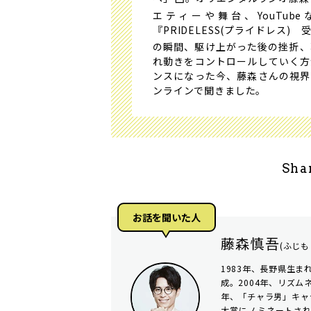
エティーや舞台、YouTu
『PRIDELESS(プライドレス
の瞬間、駆け上がった後の挫折、
れ動きをコントロールしていく方
ンスになった今、藤森さんの視界
ンラインで聞きました。
Sha
お話を聞いた⼈
藤森慎吾
(ふじも
1983年、長野県生ま
成。2004年、リズム
年、「チャラ男」キャ
大賞にノミネートされる。