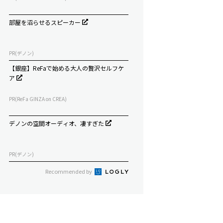
部屋を沼らせるスピーカー
PR(デノン)
【銀座】ReFaで始める大人の贅沢セルフケ
ア
PR(ReFa GINZA on CREA)
デノンの空間オーディオ、凄すぎた
PR(デノン)
Recommended by