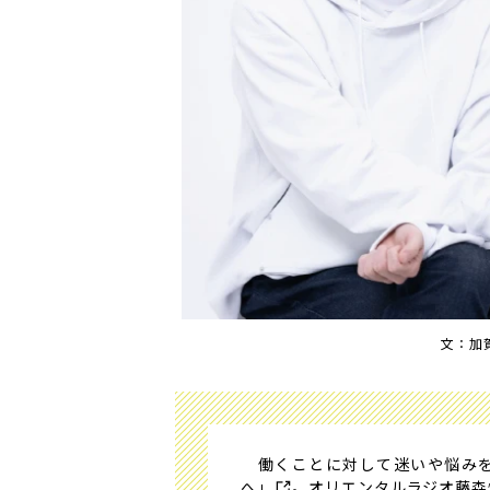
文：加
働くことに対して迷いや悩みを
へ」
。オリエンタルラジオ藤森