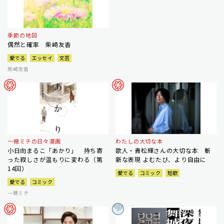
季節の地図
偶然と確率 柴崎友香
愛でる
エッセイ
文芸
柴崎友香
一穂ミチの日々漫画
わたしの大切な本
小日向まるこ「あかり」 持ち寄
歌人・青松輝さんの大切な本 斬
った寂しさが温もりに変わる（第
新な表現 よむたび、より自由に
14回）
愛でる
コミック
短歌
愛でる
コミック
一穂ミチ