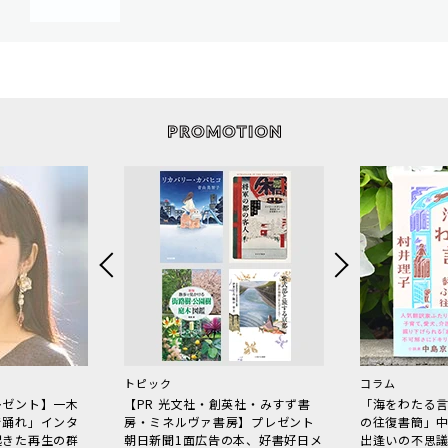
トピック
コラム
レゼント】一木
【PR 光文社・創英社・みすず書
「海をわたる
で踊れ」インタ
房・ミネルヴァ書房】プレゼント
の往復書簡」
起きた再生の群
朝日新聞1面広告の本、好書好日メ
出逢いの不思