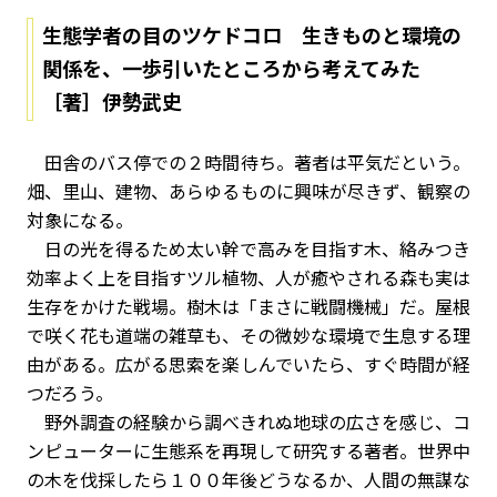
生態学者の目のツケドコロ 生きものと環境の
関係を、一歩引いたところから考えてみた
［著］伊勢武史
田舎のバス停での２時間待ち。著者は平気だという。
畑、里山、建物、あらゆるものに興味が尽きず、観察の
対象になる。
日の光を得るため太い幹で高みを目指す木、絡みつき
効率よく上を目指すツル植物、人が癒やされる森も実は
生存をかけた戦場。樹木は「まさに戦闘機械」だ。屋根
で咲く花も道端の雑草も、その微妙な環境で生息する理
由がある。広がる思索を楽しんでいたら、すぐ時間が経
つだろう。
野外調査の経験から調べきれぬ地球の広さを感じ、コ
ンピューターに生態系を再現して研究する著者。世界中
の木を伐採したら１００年後どうなるか、人間の無謀な