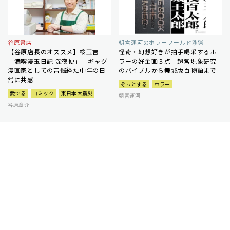
谷原書店
朝宮運河のホラーワールド渉猟
【谷原店長のオススメ】桜玉吉
怪奇・幻想好きが拍手喝采するホ
「満喫漫玉日記 深夜便」 ギャグ
ラーの好企画３点 超常現象研究
漫画家としての苦悩経た中年の日
のバイブルから舞城版百物語まで
常に共感
ぞっとする
ホラー
愛でる
コミック
東日本大震災
朝宮運河
谷原章介