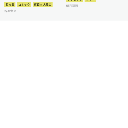
愛でる
コミック
東日本大震災
朝宮運河
谷原章介