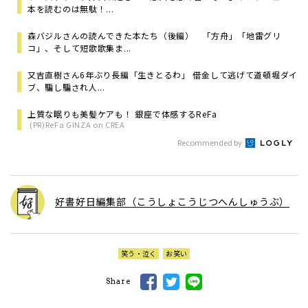
本を読むのは無駄！...
森バジルさんの読んできた本たち（後編） 「方舟」「地雷グリ
コ」、そして短歌歌集ま...
又吉直樹さん6年ぶり長編「生きとるわ」 借金して逃げて道頓堀ダイ
ブ、騙し騙され人...
上質な眠りも美髪ケアも！ 銀座で体感するReFa
(PR)ReFa GINZA on CREA
Recommended by
好書好日編集部（こうしょこうじつへんしゅうぶ）
笑う・泣く
お笑い
Share