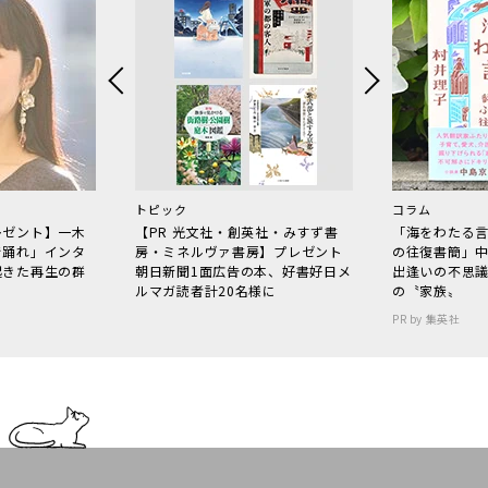
トピック
コラム
レゼント】一木
【PR 光文社・創英社・みすず書
「海をわたる
で踊れ」インタ
房・ミネルヴァ書房】プレゼント
の往復書簡」
起きた再生の群
朝日新聞1面広告の本、好書好日メ
出逢いの不思
ルマガ読者計20名様に
の〝家族〟
PR by 集英社