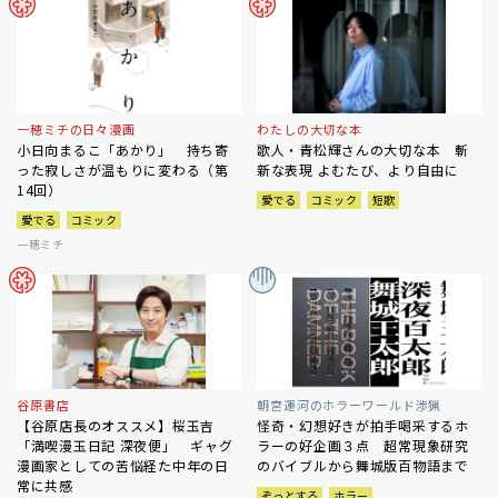
一穂ミチの日々漫画
わたしの大切な本
小日向まるこ「あかり」 持ち寄
歌人・青松輝さんの大切な本 斬
った寂しさが温もりに変わる（第
新な表現 よむたび、より自由に
14回）
愛でる
コミック
短歌
愛でる
コミック
一穂ミチ
谷原書店
朝宮運河のホラーワールド渉猟
【谷原店長のオススメ】桜玉吉
怪奇・幻想好きが拍手喝采するホ
「満喫漫玉日記 深夜便」 ギャグ
ラーの好企画３点 超常現象研究
漫画家としての苦悩経た中年の日
のバイブルから舞城版百物語まで
常に共感
ぞっとする
ホラー