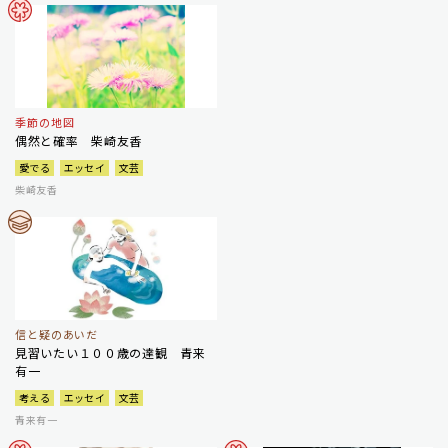
季節の地図
偶然と確率 柴崎友香
愛でる
エッセイ
文芸
柴崎友香
信と疑のあいだ
見習いたい１００歳の達観 青来
有一
考える
エッセイ
文芸
青来有一