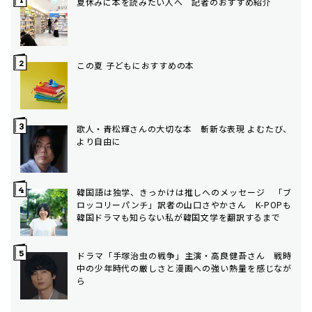
夏休みに本を読みたい人へ 記者のおすすめ紹介
この夏 子どもにおすすめの本
歌人・青松輝さんの大切な本 斬新な表現 よむたび、
より自由に
韓国語は独学、きっかけは推しへのメッセージ 「ブ
ロッコリーパンチ」訳者の山口さやかさん K-POPも
韓国ドラマも知らない私が韓国文学を翻訳するまで
ドラマ「手塚治虫の戦争」主演・高良健吾さん 戦時
中の少年時代の厳しさと漫画への強い熱量を感じなが
ら