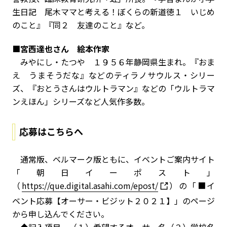
生日記 尾木ママと考える！ぼくらの新道徳１ いじめ
のこと』『同２ 友達のこと』など。
■宮西達也さん 絵本作家
みやにし・たつや １９５６年静岡県生まれ。『おま
え うまそうだな』などのティラノサウルス・シリー
ズ、『おとうさんはウルトラマン』などの「ウルトラマ
ンえほん」シリーズなど人気作多数。
応募はこちらへ
通常版、ベルマーク版ともに、イベントご案内サイト
「朝日イーポスト」
（
https://que.digital.asahi.com/epost/
）の「■イ
ベント応募【オーサー・ビジット２０２１】」のページ
から申し込んでください。
◆記入項目 （１）希望するオーサー名（２）学校名