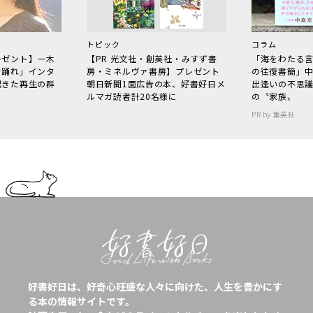
トピック
コラム
レゼント】一木
【PR 光文社・創英社・みすず書
「海をわたる
で踊れ」インタ
房・ミネルヴァ書房】プレゼント
の往復書簡」
起きた再生の群
朝日新聞1面広告の本、好書好日メ
出逢いの不思
ルマガ読者計20名様に
の〝家族〟
PR by 集英社
好書好日は、好奇心旺盛な人々に向けた、人生を豊かにす
る本の情報サイトです。