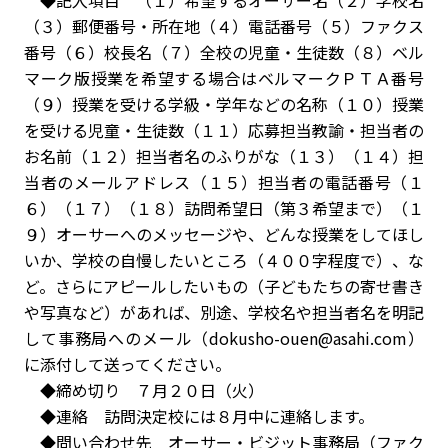
（３）郵便番号・所在地（４）電話番号（５）ファクス
番号（６）校長名（７）全校の児童・生徒数（８）ベル
マーク版授業を希望する場合はベルマークＰＴＡ番号
（９）授業を受ける学級・学年などの名称（１０）授業
を受ける児童・生徒数（１１）応募担当教諭・担当者の
お名前（１２）担当者名のふりがな（１３）（１４）担
当者のメールアドレス（１５）担当者の電話番号（１
６）（１７）（１８）訪問希望日（第３希望まで）（１
９）オーサーへのメッセージや、どんな授業をしてほし
いか、学校の自慢したいところ（４００字程度で）、な
ど。さらにアピールしたいもの（子どもたちの寄せ書き
や写真など）があれば、別途、学校名や担当者名を明記
して事務局へのメール（dokusho-ouen@asahi.com）
に添付して送ってください。
◆締め切り ７月２０日（火）
◆連絡 訪問決定校には８月中に連絡します。
◆問い合わせ先 オーサー・ビジット事務局（ファク