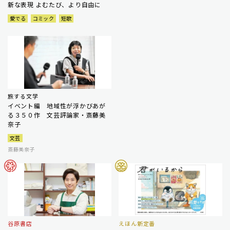
新な表現 よむたび、より自由に
愛でる
コミック
短歌
旅する文学
イベント編 地域性が浮かびあが
る３５０作 文芸評論家・斎藤美
奈子
文芸
斎藤美奈子
谷原書店
えほん新定番