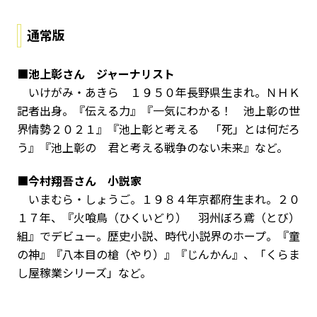
通常版
■池上彰さん ジャーナリスト
いけがみ・あきら １９５０年長野県生まれ。ＮＨＫ
記者出身。『伝える力』『一気にわかる！ 池上彰の世
界情勢２０２１』『池上彰と考える 「死」とは何だろ
う』『池上彰の 君と考える戦争のない未来』など。
■今村翔吾さん 小説家
いまむら・しょうご。１９８４年京都府生まれ。２０
１７年、『火喰鳥（ひくいどり） 羽州ぼろ鳶（とび）
組』でデビュー。歴史小説、時代小説界のホープ。『童
の神』『八本目の槍（やり）』『じんかん』、「くらま
し屋稼業シリーズ」など。