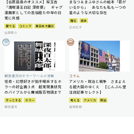
【谷原店長のオススメ】桜玉吉
まなつ＆まふゆさんの絵本「君が
「満喫漫玉日記 深夜便」 ギャグ
いるから」 あなたも私も一つの
漫画家としての苦悩経た中年の日
星のような大切な存在
常に共感
贈る
絵本
愛でる
コミック
東日本大震災
石井広子
谷原章介
朝宮運河のホラーワールド渉猟
コラム
怪奇・幻想好きが拍手喝采するホ
アメリカ・政治と戦争 さまよえ
ラーの好企画３点 超常現象研究
る超大国のゆくえ 【じんぶん堂
のバイブルから舞城版百物語まで
注目記事セレクト】
ぞっとする
ホラー
考える
アメリカ
政治
朝宮運河
加賀直樹