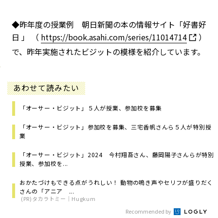
◆昨年度の授業例 朝日新聞の本の情報サイト「好書好
日」（
https://book.asahi.com/series/11014714
）
で、昨年実施されたビジットの模様を紹介しています。
あわせて読みたい
「オーサー・ビジット」５人が授業、参加校を募集
「オーサー・ビジット」参加校を募集、三宅香帆さんら５人が特別授
業
「オーサー・ビジット」2024 今村翔吾さん、藤岡陽子さんらが特別
授業、参加校を...
おかたづけもできる点がうれしい！ 動物の鳴き声やセリフが盛りだく
さんの「アニア ...
(PR)タカラトミー｜Hugkum
Recommended by