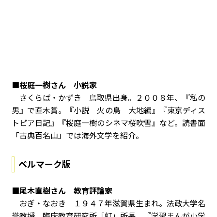
■桜庭一樹さん 小説家
さくらば・かずき 鳥取県出身。２００８年、『私の
男』で直木賞。『小説 火の鳥 大地編』『東京ディス
トピア日記』『桜庭一樹のシネマ桜吹雪』など。読書面
「古典百名山」では海外文学を紹介。
ベルマーク版
■尾木直樹さん 教育評論家
おぎ・なおき １９４７年滋賀県生まれ。法政大学名
誉教授、臨床教育研究所「虹」所長。『学習まんが小学