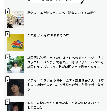
夏休みに本を読みたい人へ 記者のおすすめ紹介
この夏 子どもにおすすめの本
韓国語は独学、きっかけは推しへのメッセージ 「ブ
ロッコリーパンチ」訳者の山口さやかさん K-POPも
韓国ドラマも知らない私が韓国文学を翻訳するまで
ドラマ「手塚治虫の戦争」主演・高良健吾さん 戦時
中の少年時代の厳しさと漫画への強い熱量を感じなが
ら
歌人・青松輝さんの大切な本 斬新な表現 よむたび、
より自由に