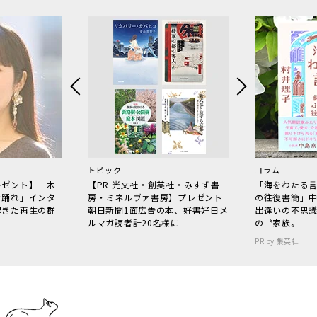
トピック
コラム
レゼント】一木
【PR 光文社・創英社・みすず書
「海をわたる
で踊れ」インタ
房・ミネルヴァ書房】プレゼント
の往復書簡」
起きた再生の群
朝日新聞1面広告の本、好書好日メ
出逢いの不思
ルマガ読者計20名様に
の〝家族〟
PR by 集英社