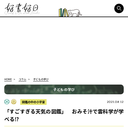
好書好日
HOME
コラム
子どもの学び
子どもの学び
図鑑の中の小宇宙
2021.08.12
「すごすぎる天気の図鑑」 おみそ汁で雲科学が学
べる⁉︎