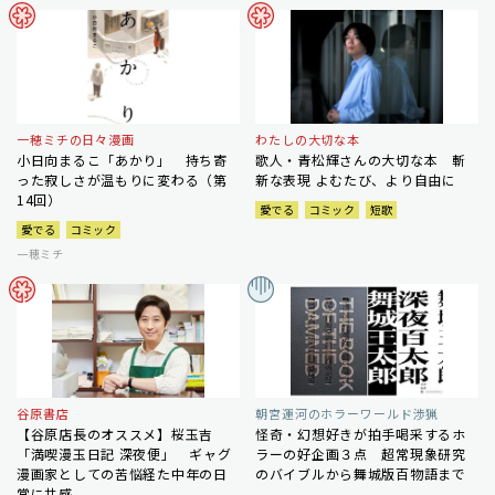
一穂ミチの日々漫画
わたしの大切な本
小日向まるこ「あかり」 持ち寄
歌人・青松輝さんの大切な本 斬
った寂しさが温もりに変わる（第
新な表現 よむたび、より自由に
14回）
愛でる
コミック
短歌
愛でる
コミック
一穂ミチ
谷原書店
朝宮運河のホラーワールド渉猟
【谷原店長のオススメ】桜玉吉
怪奇・幻想好きが拍手喝采するホ
「満喫漫玉日記 深夜便」 ギャグ
ラーの好企画３点 超常現象研究
漫画家としての苦悩経た中年の日
のバイブルから舞城版百物語まで
常に共感