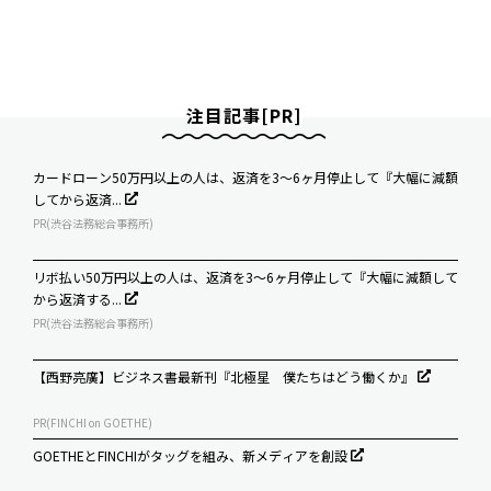
注目記事[PR]
カードローン50万円以上の人は、返済を3～6ヶ月停止して『大幅に減額
してから返済...
PR(渋谷法務総合事務所)
リボ払い50万円以上の人は、返済を3～6ヶ月停止して『大幅に減額して
から返済する...
PR(渋谷法務総合事務所)
【西野亮廣】ビジネス書最新刊『北極星 僕たちはどう働くか』
PR(FINCHI on GOETHE)
GOETHEとFINCHIがタッグを組み、新メディアを創設