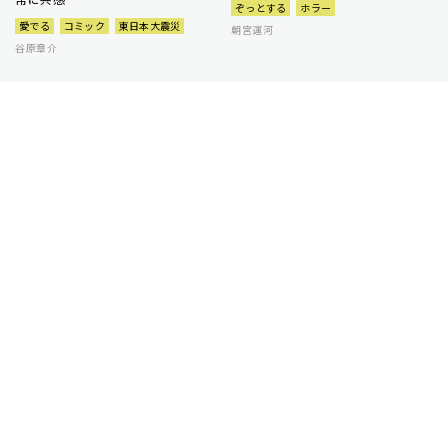
ぞっとする
ホラー
愛でる
コミック
東日本大震災
朝宮運河
谷原章介