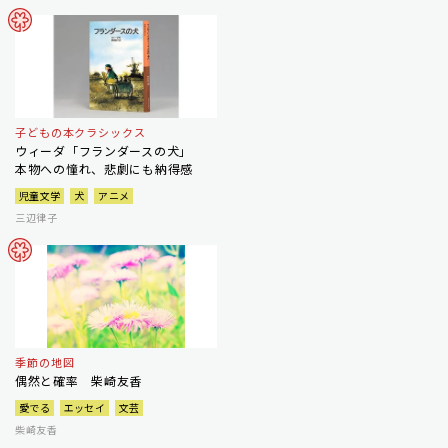
子どもの本クラシックス
ウィーダ「フランダースの犬」
本物への憧れ、悲劇にも納得感
児童文学
犬
アニメ
三辺律子
季節の地図
偶然と確率 柴崎友香
愛でる
エッセイ
文芸
柴崎友香