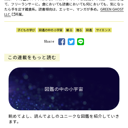
て、フリーランサーに。食においても読書においても何においても、気になっ
たら手を出す雑食系。読書傾向は、エッセー、マンガが多め。
GREEN GHOST
LLC.
所属。
子どもの学び
図鑑の中の小宇宙
観る
贈る
図鑑
サイエンス
Share
この連載をもっと読む
図鑑の中の小宇宙
眺めてよし、読んでよしのユニークな図鑑を紹介していき
ます。