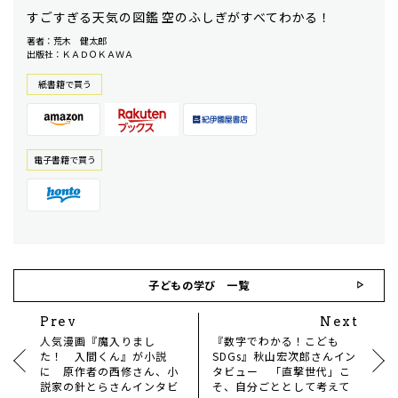
すごすぎる天気の図鑑 空のふしぎがすべてわかる！
著者：荒木 健太郎
出版社：ＫＡＤＯＫＡＷＡ
紙書籍で買う
電⼦書籍で買う
子どもの学び 一覧
Prev
Next
人気漫画『魔入りまし
『数字でわかる！こども
た！ 入間くん』が小説
SDGs』秋山宏次郎さんイン
に 原作者の西修さん、小
タビュー 「直撃世代」こ
説家の針とらさんインタビ
そ、自分ごととして考えて