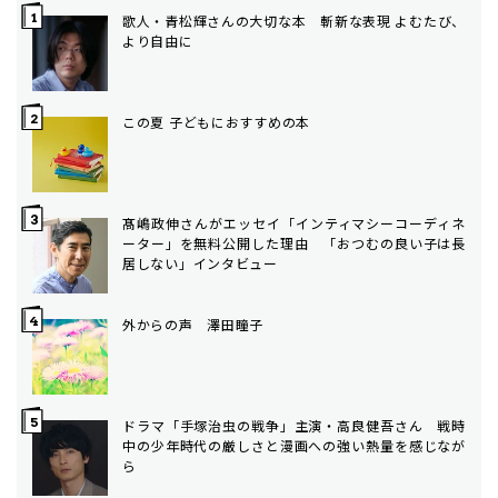
歌人・青松輝さんの大切な本 斬新な表現 よむたび、
より自由に
この夏 子どもにおすすめの本
髙嶋政伸さんがエッセイ「インティマシーコーディネ
ーター」を無料公開した理由 「おつむの良い子は長
居しない」インタビュー
外からの声 澤田瞳子
ドラマ「手塚治虫の戦争」主演・高良健吾さん 戦時
中の少年時代の厳しさと漫画への強い熱量を感じなが
ら