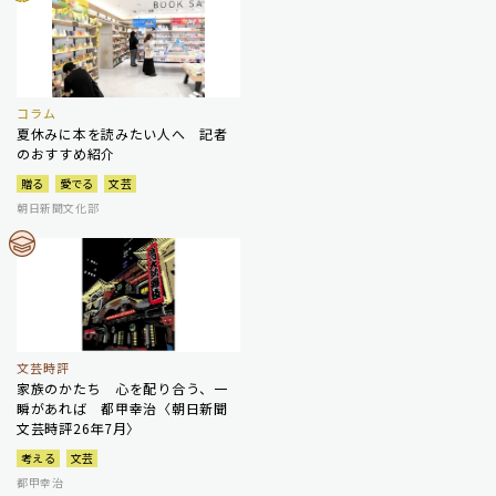
コラム
夏休みに本を読みたい人へ 記者
のおすすめ紹介
贈る
愛でる
文芸
朝日新聞文化部
文芸時評
家族のかたち 心を配り合う、一
瞬があれば 都甲幸治〈朝日新聞
文芸時評26年7月〉
考える
文芸
都甲幸治