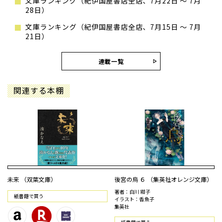
文庫ランキング（紀伊国屋書店全店、7月22日 ～ 7月
28日）
文庫ランキング（紀伊国屋書店全店、7月15日 ～ 7月
21日）
連載一覧
関連する本棚
未来 （双葉文庫）
後宮の烏 ６ （集英社オレンジ文庫）
著者：白川 紺子
紙書籍で買う
イラスト：香魚子
集英社