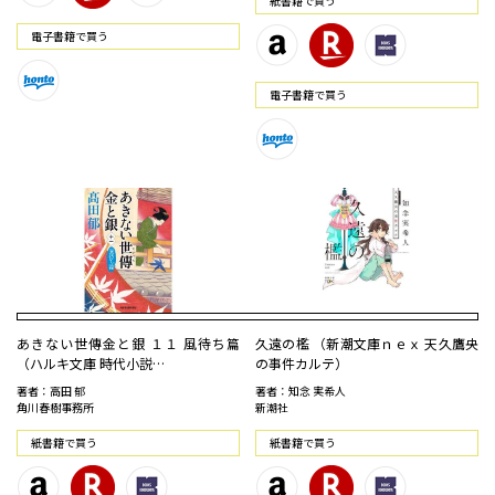
紙書籍で買う
電⼦書籍で買う
電⼦書籍で買う
あきない世傳金と銀 １１ 風待ち篇
久遠の檻 （新潮文庫ｎｅｘ 天久鷹央
（ハルキ文庫 時代小説…
の事件カルテ）
著者：高田 郁
著者：知念 実希人
角川春樹事務所
新潮社
紙書籍で買う
紙書籍で買う