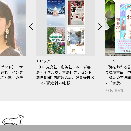
トピック
コラム
レゼント】一木
【PR 光文社・創英社・みすず書
「海をわたる
で踊れ」インタ
房・ミネルヴァ書房】プレゼント
の往復書簡」
起きた再生の群
朝日新聞1面広告の本、好書好日メ
出逢いの不思
ルマガ読者計20名様に
の〝家族〟
PR by 集英社