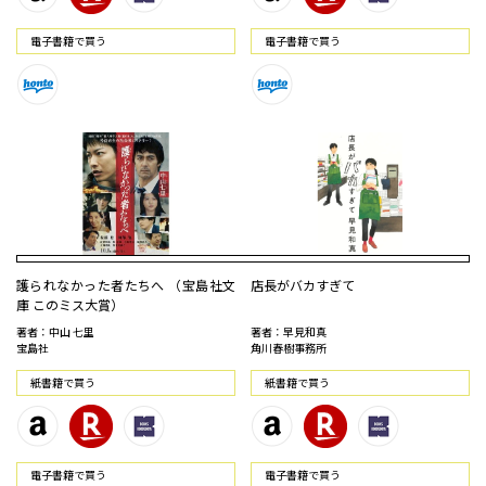
電⼦書籍で買う
電⼦書籍で買う
護られなかった者たちへ （宝島社文
店長がバカすぎて
庫 このミス大賞）
著者：中山 七里
著者：早見和真
宝島社
角川春樹事務所
紙書籍で買う
紙書籍で買う
電⼦書籍で買う
電⼦書籍で買う