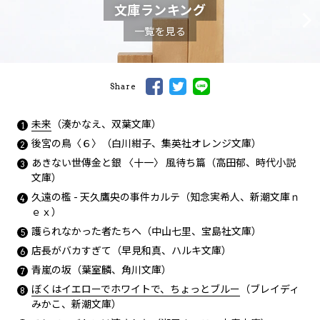
文庫ランキング
一覧を見る
Share
未来
（湊かなえ、双葉文庫）
後宮の鳥
〈６〉（白川紺子、集英社オレンジ文庫）
あきない世傳金と銀 〈十一〉 風待ち篇（高田郁、時代小説
文庫）
久遠の檻 - 天久鷹央の事件カルテ（知念実希人、新潮文庫ｎ
ｅｘ）
護られなかった者たちへ（中山七里、宝島社文庫）
店長がバカすぎて（早見和真、ハルキ文庫）
青嵐の坂（葉室麟、角川文庫）
ぼくはイエローでホワイトで、ちょっとブルー
（ブレイディ
みかこ、新潮文庫）