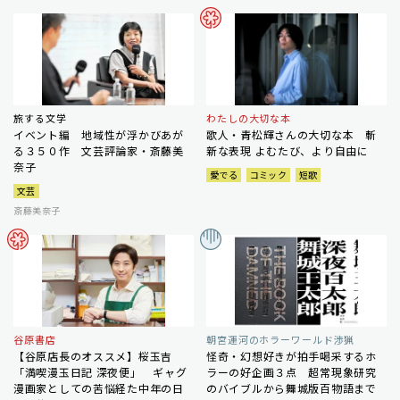
旅する文学
わたしの大切な本
イベント編 地域性が浮かびあが
歌人・青松輝さんの大切な本 斬
る３５０作 文芸評論家・斎藤美
新な表現 よむたび、より自由に
奈子
愛でる
コミック
短歌
文芸
斎藤美奈子
谷原書店
朝宮運河のホラーワールド渉猟
【谷原店長のオススメ】桜玉吉
怪奇・幻想好きが拍手喝采するホ
「満喫漫玉日記 深夜便」 ギャグ
ラーの好企画３点 超常現象研究
漫画家としての苦悩経た中年の日
のバイブルから舞城版百物語まで