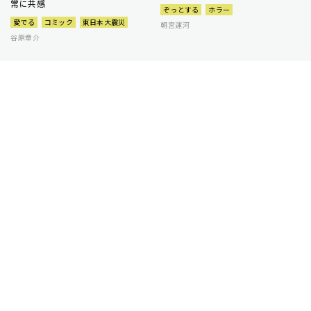
常に共感
ぞっとする
ホラー
愛でる
コミック
東日本大震災
朝宮運河
谷原章介