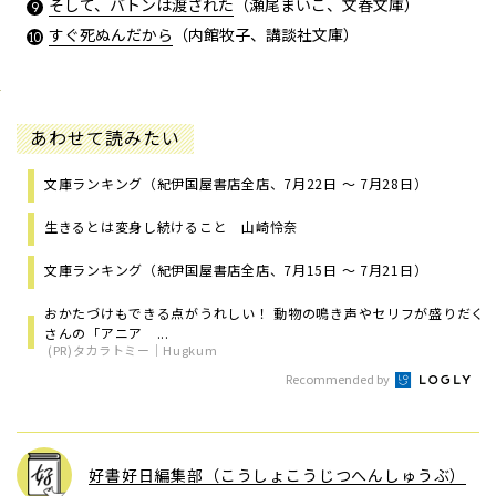
そして、バトンは渡された
（瀬尾まいこ、文春文庫）
すぐ死ぬんだから
（内館牧子、講談社文庫）
あわせて読みたい
文庫ランキング（紀伊国屋書店全店、7月22日 ～ 7月28日）
生きるとは変身し続けること 山崎怜奈
文庫ランキング（紀伊国屋書店全店、7月15日 ～ 7月21日）
おかたづけもできる点がうれしい！ 動物の鳴き声やセリフが盛りだく
さんの「アニア ...
(PR)タカラトミー｜Hugkum
Recommended by
好書好日編集部（こうしょこうじつへんしゅうぶ）