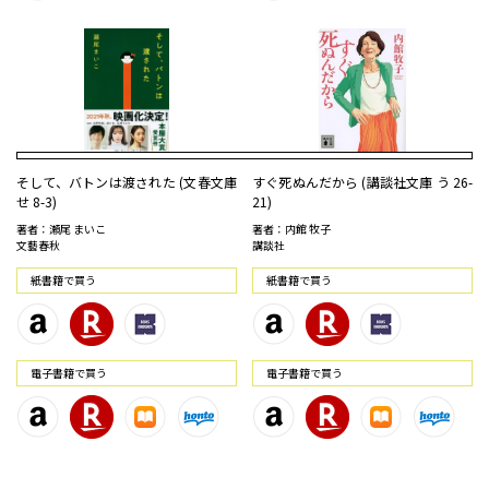
そして、バトンは渡された (文春文庫
すぐ死ぬんだから (講談社文庫 う 26-
せ 8-3)
21)
著者：瀬尾 まいこ
著者：内館 牧子
文藝春秋
講談社
紙書籍で買う
紙書籍で買う
電⼦書籍で買う
電⼦書籍で買う