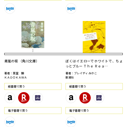
青嵐の坂 （角川文庫）
ぼくはイエローでホワイトで、ちょ
っとブルー Ｔｈｅ Ｒｅａ…
著者：葉室 麟
著者：ブレイディ みかこ
ＫＡＤＯＫＡＷＡ
新潮社
紙書籍で買う
紙書籍で買う
電⼦書籍で買う
電⼦書籍で買う