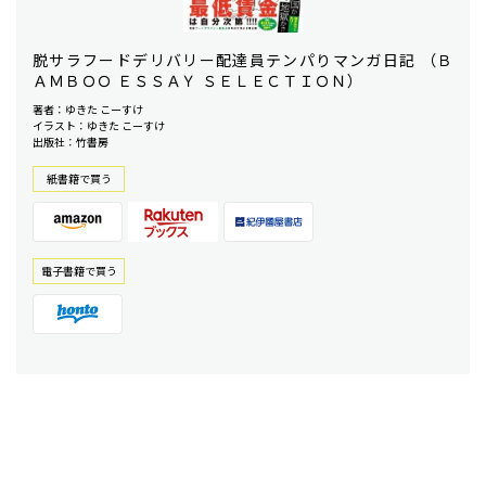
脱サラフードデリバリー配達員テンパりマンガ日記 （Ｂ
ＡＭＢＯＯ ＥＳＳＡＹ ＳＥＬＥＣＴＩＯＮ）
著者：ゆきた こーすけ
イラスト：ゆきた こーすけ
出版社：竹書房
紙書籍で買う
電⼦書籍で買う