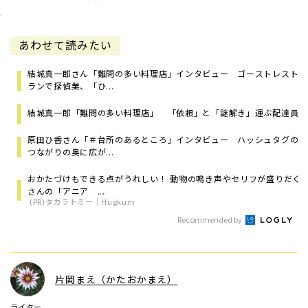
あわせて読みたい
結城真一郎さん「難問の多い料理店」インタビュー ゴーストレスト
ランで探偵業、「ひ...
結城真一郎「難問の多い料理店」 「依頼」と「謎解き」運ぶ配達員
原田ひ香さん「＃台所のあるところ」インタビュー ハッシュタグの
つながりの奥に広が...
おかたづけもできる点がうれしい！ 動物の鳴き声やセリフが盛りだく
さんの「アニア ...
(PR)タカラトミー｜Hugkum
Recommended by
片岡まえ（かたおかまえ）
ライター