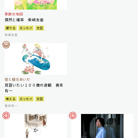
季節の地図
偶然と確率 柴崎友香
愛でる
エッセイ
文芸
柴崎友香
信と疑のあいだ
見習いたい１００歳の達観 青来
有一
考える
エッセイ
文芸
青来有一