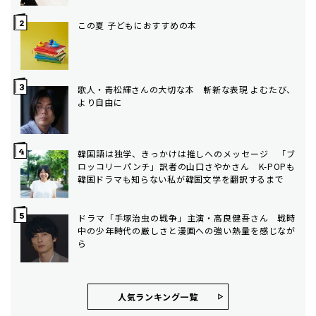
この夏 子どもにおすすめの本
歌人・青松輝さんの大切な本 斬新な表現 よむたび、
より自由に
韓国語は独学、きっかけは推しへのメッセージ 「ブ
ロッコリーパンチ」訳者の山口さやかさん K-POPも
韓国ドラマも知らない私が韓国文学を翻訳するまで
ドラマ「手塚治虫の戦争」主演・高良健吾さん 戦時
中の少年時代の厳しさと漫画への強い熱量を感じなが
ら
人気ランキング⼀覧