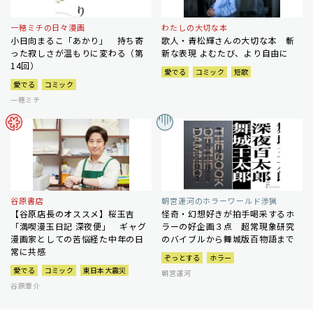
一穂ミチの日々漫画
わたしの大切な本
小日向まるこ「あかり」 持ち寄
歌人・青松輝さんの大切な本 斬
った寂しさが温もりに変わる（第
新な表現 よむたび、より自由に
14回）
愛でる
コミック
短歌
愛でる
コミック
一穂ミチ
谷原書店
朝宮運河のホラーワールド渉猟
【谷原店長のオススメ】桜玉吉
怪奇・幻想好きが拍手喝采するホ
「満喫漫玉日記 深夜便」 ギャグ
ラーの好企画３点 超常現象研究
漫画家としての苦悩経た中年の日
のバイブルから舞城版百物語まで
常に共感
ぞっとする
ホラー
愛でる
コミック
東日本大震災
朝宮運河
谷原章介