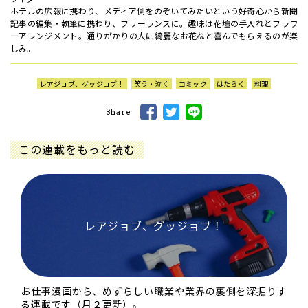
ホテルの広報に携わり、メディア側をのぞいてみたいという好奇心から新聞
記事の編集・執筆に携わり、フリーランスに。趣味は花壇の手入れとフラワ
ーアレンジメント。通りがかりの人に綺麗なお花ねと喜んでもらえるのが楽
しみ。
レアジョブ、グッジョブ！
笑う・泣く
コミック
はたらく
料理
Share
この連載をもっと読む
レアジョブ、グッジョブ！
お仕事漫画から、めずらしい職業や業界の裏側を深掘りす
る連載です（月２更新）。