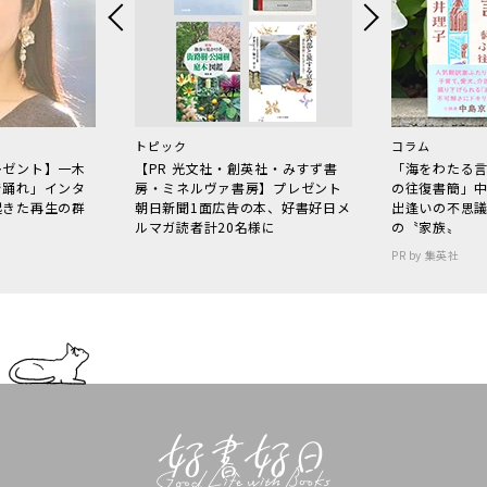
トピック
コラム
レゼント】一木
【PR 光文社・創英社・みすず書
「海をわたる
で踊れ」インタ
房・ミネルヴァ書房】プレゼント
の往復書簡」
起きた再生の群
朝日新聞1面広告の本、好書好日メ
出逢いの不思
ルマガ読者計20名様に
の〝家族〟
PR by 集英社