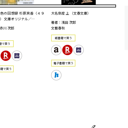
色の回想録 杉原爽香〈４９
大名倒産 上 （文春文庫）
〉 文庫オリジナル／…
著者：浅田 次郎
赤川 次郎
文藝春秋
紙書籍で買う
籍で買う
電⼦書籍で買う
書籍で買う