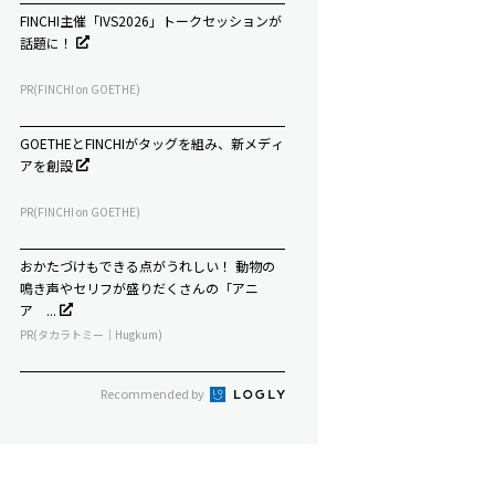
FINCHI主催「IVS2026」トークセッションが
話題に！
PR(FINCHI on GOETHE)
GOETHEとFINCHIがタッグを組み、新メディ
アを創設
PR(FINCHI on GOETHE)
おかたづけもできる点がうれしい！ 動物の
鳴き声やセリフが盛りだくさんの「アニ
ア ...
PR(タカラトミー｜Hugkum)
Recommended by