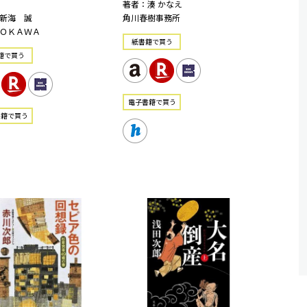
著者：湊 かなえ
新海 誠
角川春樹事務所
ＯＫＡＷＡ
紙書籍で買う
籍で買う
電⼦書籍で買う
書籍で買う