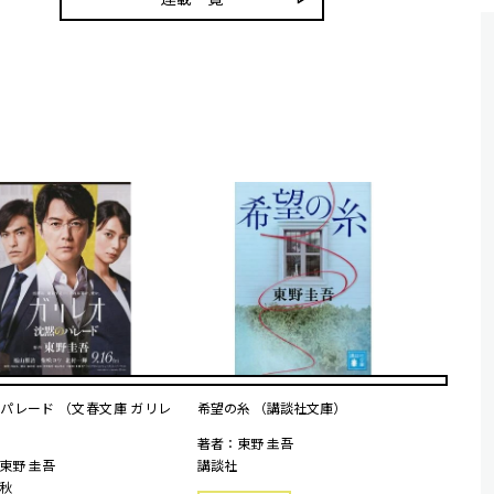
パレード （文春文庫 ガリレ
希望の糸 （講談社文庫）
著者：東野 圭吾
東野 圭吾
講談社
秋