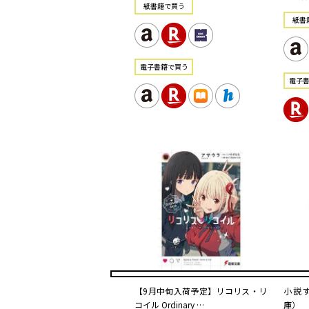
紙書籍で買う
紙書
電⼦書籍で買う
電⼦
【9月中旬入荷予定】リコリス・リ
小説
コイル Ordinary …
庫）