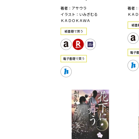
著者：アサウラ
著者：
イラスト：いみぎむる
ＫＡＤ
ＫＡＤＯＫＡＷＡ
紙書
紙書籍で買う
電⼦
電⼦書籍で買う