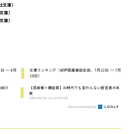
社文庫）
文庫）
文庫）
 ～ 8月
文庫ランキング（紀伊国屋書店全店、7月22日 ～ 7月
28日）
め紹介
【見城徹×藤田晋】AI時代でも変わらない経営者の本
質
(PR)FINCHI on GOETHE
Recommended by