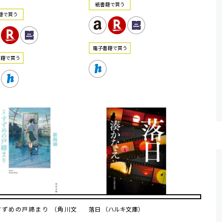
紙書籍で買う
籍で買う
電⼦書籍で買う
書籍で買う
すずめの戸締まり （角川文
落日 （ハルキ文庫）