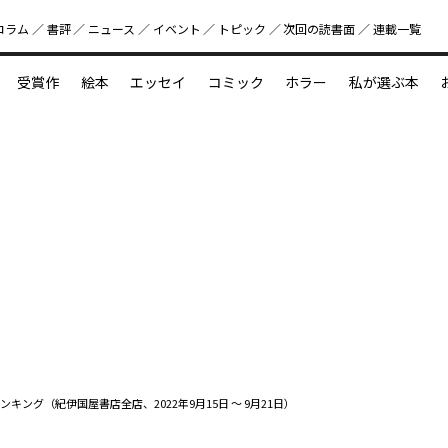
コラム
書評
ニュース
イベント
トピック
次回の読書⾯
連載一覧
好書好日
受賞作
絵本
エッセイ
コミック
ホラー
私が選ぶ本
？
えほん新定番
今めぐりたい児童文学の世界
図鑑の中の小宇宙
ンキング（紀伊国屋書店全店、2022年9月15日 ～ 9月21日）