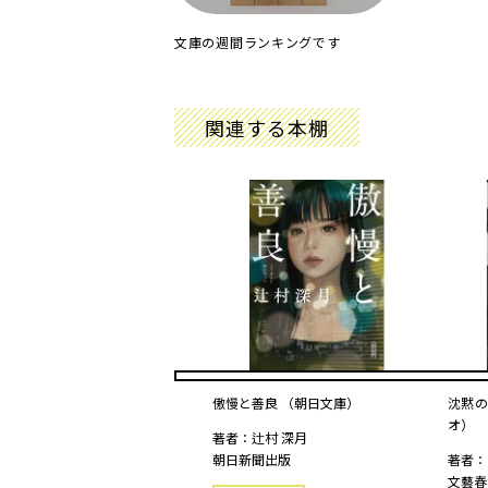
文庫の週間ランキングです
関連する本棚
傲慢と善良 （朝日文庫）
沈黙の
オ）
著者：辻村 深月
朝日新聞出版
著者：
文藝春