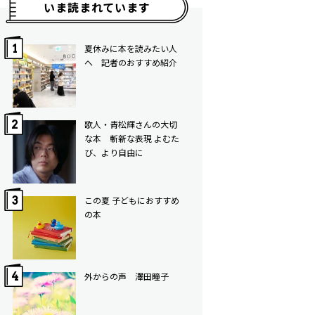
いま読まれています
夏休みに本を読みたい人
へ 記者のおすすめ紹介
歌人・青松輝さんの大切
な本 斬新な表現 よむた
び、より自由に
この夏 子どもにおすすめ
の本
外からの声 澤田瞳子