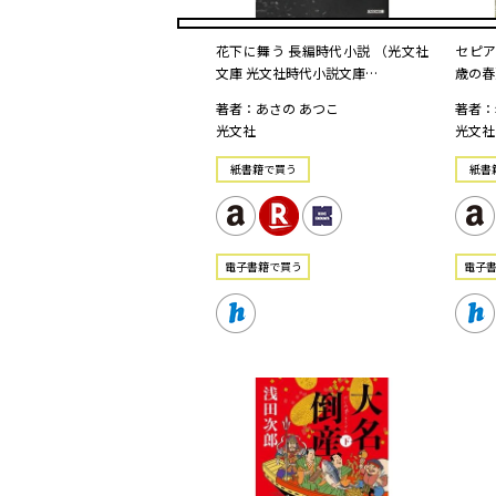
花下に舞う 長編時代小説 （光文社
セピア
文庫 光文社時代小説文庫…
歳の春
著者：あさの あつこ
著者：
光文社
光文社
紙書籍で買う
紙書
電⼦書籍で買う
電⼦