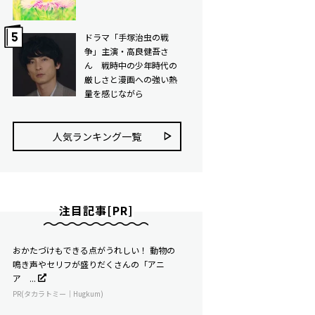
ドラマ「手塚治虫の戦
争」主演・高良健吾さ
ん 戦時中の少年時代の
厳しさと漫画への強い熱
量を感じながら
人気ランキング⼀覧
注目記事[PR]
おかたづけもできる点がうれしい！ 動物の
鳴き声やセリフが盛りだくさんの「アニ
ア ...
PR(タカラトミー｜Hugkum)