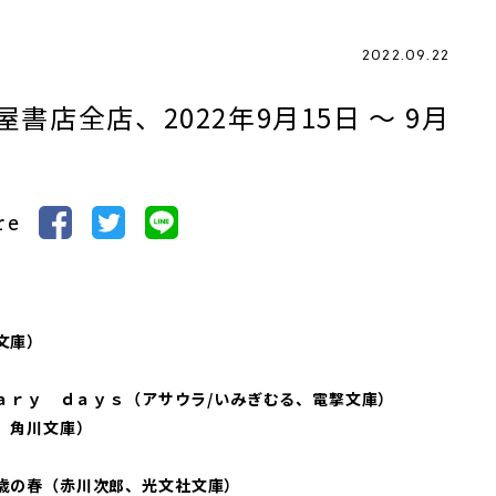
2022.09.22
店全店、2022年9月15日 ～ 9月
re
）
文庫）
）
ｎａｒｙ ｄａｙｓ（アサウラ/いみぎむる、電撃文庫）
、角川文庫）
歳の春（赤川次郎、光文社文庫）