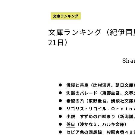
文庫ランキング
文庫ランキング（紀伊国屋書
21日）
Sha
傲慢と善良
（辻村深月、朝日文庫
沈黙のパレード（東野圭吾、文春
希望の糸（東野圭吾、講談社文庫
リコリス・リコイル - Ｏｒｄｉ
小説 すずめの戸締まり（新海誠
落日
（湊かなえ、ハルキ文庫）
セピア色の回想録―杉原爽香４９