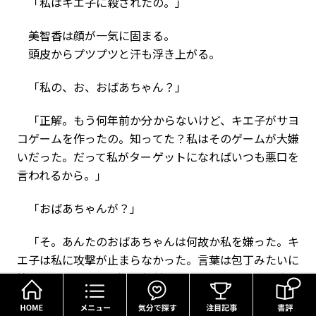
「私はキエ子に殺されたの。」
美智香は顔が一気に固まる。
頭皮からプツプツと汗も浮き上がる。
「私の、お、おばあちゃん？」
「正解。もう何年前か分からないけど、キエ子がサヨ
コゲームを作ったの。知ってた？私はそのゲームが大嫌
いだった。だって私がターゲットになればいつも悪口を
言われるから。」
「おばあちゃんが？」
「そ。あんたのおばあちゃんは何故か私を嫌った。キ
エ子は私に攻撃が止まらなかった。言葉は包丁みたいに
怖かった。でね、私80年前の今日ここから飛び降り
HOME
メニュー
気分で探す
た。キエ子のせいで、私はまだ17歳だった」