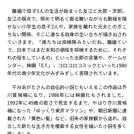
離婚で母子3人の生活が始まった友江と太郎・次郎。
友江の視点で、努めて明るく振る舞いながらも動揺を隠
せない小学生の息子2人や、家族を離れた元夫とのぎこ
ちない関係、そこに連なる自身の生い立ちが描き出され
ていきます。「僕たちは探検隊みたいだね。離婚てい
う、日本ではまだ未知の領域を探検するために、それぞ
れの役をしているの」といった太郎の言葉や、ゲームセ
ンター、映画「E.T.」、コロコロコミックといった1980
年代の青少年文化がみずみずしく表現されています。
干刈あがたさんの自伝的小説ともいえるこの作品は芥
川賞候補になり、1986年には映画化もされました。
1992年に49歳の若さで死去するまで、やはり芥川賞候
補になった「ゆっくり東京マラソン」や、朝日新聞に連
載された「黄色い髪」など、旧来の家族観から逃れ、自
立した新たな生き方を模索する女性を描いた小説を多く
残しました。