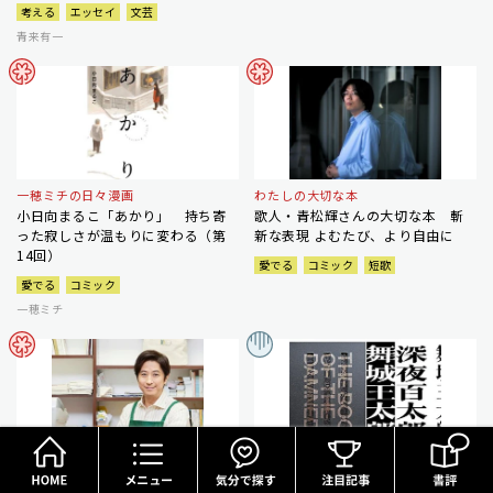
考える
エッセイ
文芸
青来有一
一穂ミチの日々漫画
わたしの大切な本
小日向まるこ「あかり」 持ち寄
歌人・青松輝さんの大切な本 斬
った寂しさが温もりに変わる（第
新な表現 よむたび、より自由に
14回）
愛でる
コミック
短歌
愛でる
コミック
一穂ミチ
HOME
メニュー
気分で探す
谷原書店
朝宮運河のホラーワールド渉猟
【谷原店長のオススメ】桜玉吉
怪奇・幻想好きが拍手喝采するホ