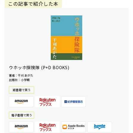
この記事で紹介した本
ウホッホ探険隊 (P+D BOOKS)
著者：干刈 あがた
出版社：小学館
紙書籍で買う
電⼦書籍で買う