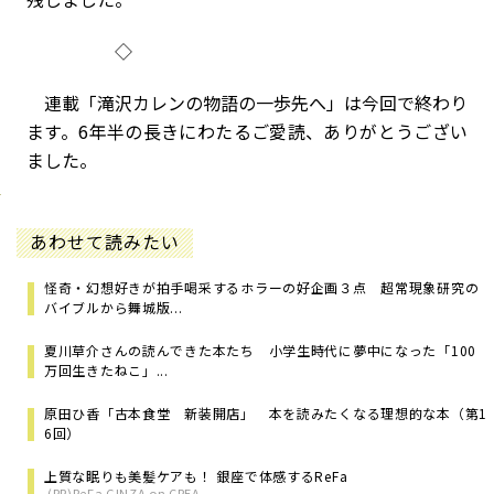
◇
連載「滝沢カレンの物語の一歩先へ」は今回で終わり
ます。6年半の長きにわたるご愛読、ありがとうござい
ました。
あわせて読みたい
怪奇・幻想好きが拍手喝采するホラーの好企画３点 超常現象研究の
バイブルから舞城版...
夏川草介さんの読んできた本たち 小学生時代に夢中になった「100
万回生きたねこ」...
原田ひ香「古本食堂 新装開店」 本を読みたくなる理想的な本（第1
6回）
上質な眠りも美髪ケアも！ 銀座で体感するReFa
(PR)ReFa GINZA on CREA