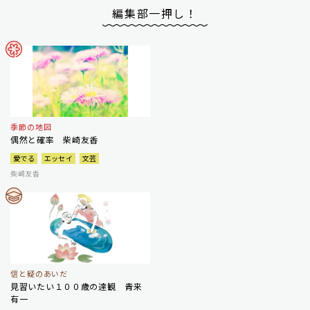
編集部一押し！
季節の地図
偶然と確率 柴崎友香
愛でる
エッセイ
文芸
柴崎友香
信と疑のあいだ
見習いたい１００歳の達観 青来
有一