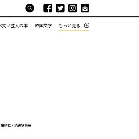
お笑い芸人の本
韓国文学
もっと見る
本屋は生きている
働きざかりの君たちへ
、柏崎歓・読書編集長