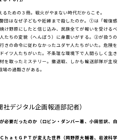
えるための３冊。戦火がやまない時代だからこそ。
警団はなぜ子どもや妊婦まで殺したのか。①は「報復感
焼け野原にしたと信じ込み、民族全てが報いを受けるべ
人たちの変貌（へんぼう）に身震いがする。②が扱うの
行きの命令に従わなかったユダヤ人たちがいた。危険を
ドイツ人たちがいた。不条理な環境下で人間らしく生き
材を取ったミステリー。撤退戦、しかも輸送部隊が主役
戦場の過酷さがある。
聞社デジタル企画報道部記者）
が必要だったのか（ロビン・ダンバー著、小田哲訳、白
ＣｈａｔＧＰＴが変えた世界（岡野原大輔著、岩波科学