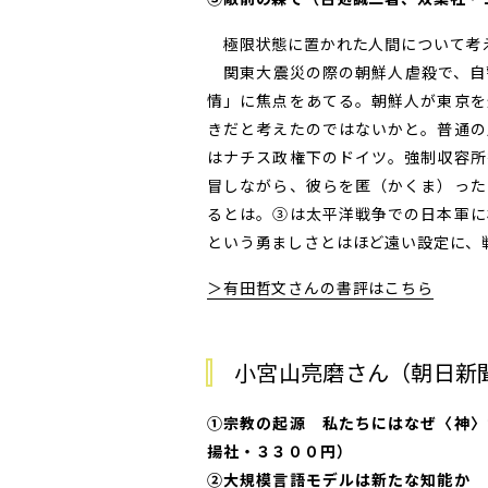
極限状態に置かれた人間について考
関東大震災の際の朝鮮人虐殺で、自
情」に焦点をあてる。朝鮮人が東京を
きだと考えたのではないかと。普通の
はナチス政権下のドイツ。強制収容所
冒しながら、彼らを匿（かくま）った
るとは。③は太平洋戦争での日本軍に
という勇ましさとはほど遠い設定に、
＞有田哲文さんの書評はこちら
小宮山亮磨さん（朝日新
①宗教の起源 私たちにはなぜ〈神〉
揚社・３３００円）
②大規模言語モデルは新たな知能か 