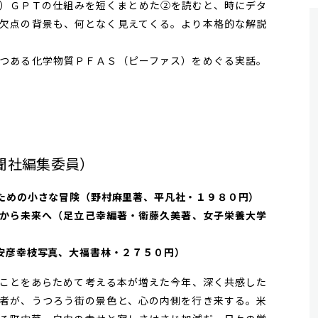
）ＧＰＴの仕組みを短くまとめた②を読むと、時にデタ
欠点の背景も、何となく見えてくる。より本格的な解説
つある化学物質ＰＦＡＳ（ピーファス）をめぐる実話。
聞社編集委員）
ための小さな冒険（野村麻里著、平凡社・１９８０円）
から未来へ（足立己幸編著・衞藤久美著、女子栄養大学
安彦幸枝写真、大福書林・２７５０円）
ことをあらためて考える本が増えた今年、深く共感した
者が、うつろう街の景色と、心の内側を行き来する。米