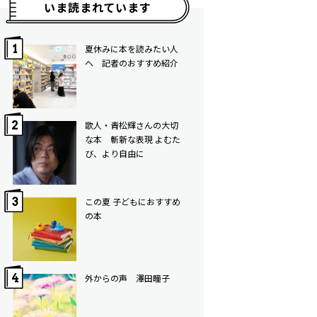
いま読まれています
夏休みに本を読みたい人
へ 記者のおすすめ紹介
歌人・青松輝さんの大切
な本 斬新な表現 よむた
び、より自由に
この夏 子どもにおすすめ
の本
外からの声 澤田瞳子