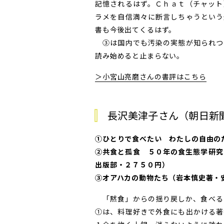
記憶されるはず。Ｃｈａｔ（チャット
ラメを自信満々に断言しちゃうという
書も今後出てくるはず。
③は国内でも汚染の実態が知られつ
読み始めると止まらない。
＞小宮山亮磨さんの書評はこちら
長沢美津子さん（朝日新
①ひとりで食べたい わたしの自由の
②共食と孤食 ５０年の食生態学研究
出版部・２７５０円）
③オアハカの動物たち（岩本慎史著・
「黙食」からの揺り戻しか、食べる
①は、料理好きで外食にも出かける著