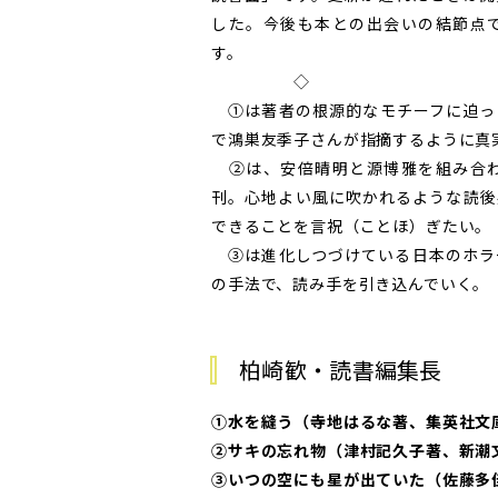
した。今後も本との出会いの結節点
す。
◇
①は著者の根源的なモチーフに迫っ
で鴻巣友季子さんが指摘するように真
②は、安倍晴明と源博雅を組み合わ
刊。心地よい風に吹かれるような読後
できることを言祝（ことほ）ぎたい。
③は進化しつづけている日本のホラ
の手法で、読み手を引き込んでいく。
柏崎歓・読書編集長
①水を縫う（寺地はるな著、集英社文
②サキの忘れ物（津村記久子著、新潮
③いつの空にも星が出ていた（佐藤多