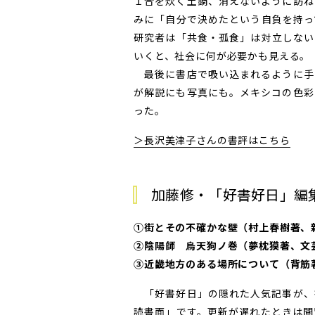
１合を炊く土鍋、消えないように訪ね
みに「自分で決めたという自負を持っ
研究者は「共食・孤食」は対立しない
いくと、社会に何が必要かも見える。
最後に書店で吸い込まれるように手
が解説にも写真にも。メキシコの色彩
った。
＞長沢美津子さんの書評はこちら
加藤修・「好書好日」編
①街とその不確かな壁（村上春樹著、
②陰陽師 烏天狗ノ巻（夢枕獏著、文
③近畿地方のある場所について（背筋
「好書好日」の隠れた人気記事が、
読書面」です。更新が遅れたときは閲