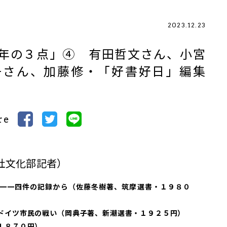
2023.12.23
年の３点」④ 有田哲文さん、小宮
子さん、加藤修・「好書好日」編集
re
社文化部記者）
一一四件の記録から（佐藤冬樹著、筑摩選書・１９８０
ドイツ市民の戦い（岡典子著、新潮選書・１９２５円）
１８７０円）