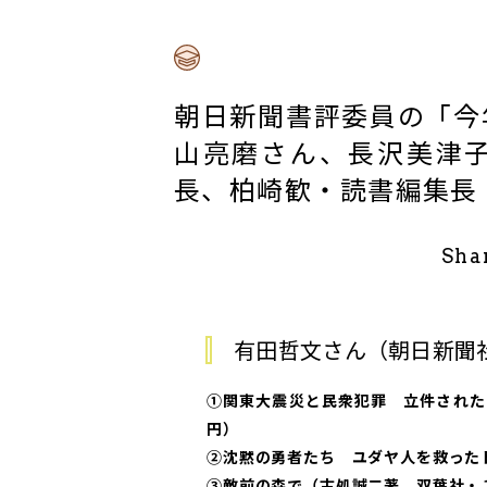
朝日新聞書評委員の「今
山亮磨さん、長沢美津
長、柏崎歓・読書編集長
Sha
有田哲文さん（朝日新聞
①関東大震災と民衆犯罪 立件された
円）
②沈黙の勇者たち ユダヤ人を救った
③敵前の森で（古処誠二著、双葉社・