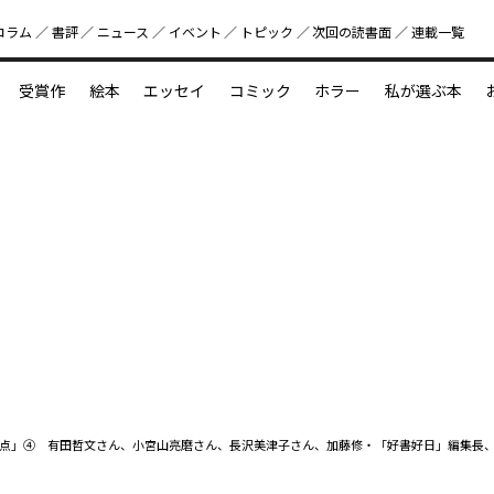
コラム
書評
ニュース
イベント
トピック
次回の読書⾯
連載一覧
好書好日
受賞作
絵本
エッセイ
コミック
ホラー
私が選ぶ本
？
えほん新定番
今めぐりたい児童文学の世界
図鑑の中の小宇宙
点」④ 有田哲文さん、小宮山亮磨さん、長沢美津子さん、加藤修・「好書好日」編集長