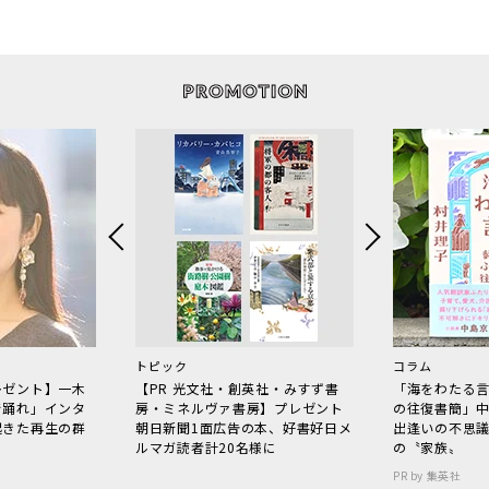
トピック
コラム
レゼント】一木
【PR 光文社・創英社・みすず書
「海をわたる
で踊れ」インタ
房・ミネルヴァ書房】プレゼント
の往復書簡」
起きた再生の群
朝日新聞1面広告の本、好書好日メ
出逢いの不思
ルマガ読者計20名様に
の〝家族〟
PR by 集英社