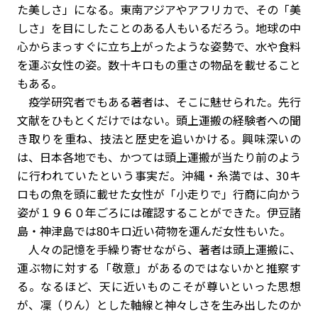
た美しさ」になる。東南アジアやアフリカで、その「美
しさ」を目にしたことのある人もいるだろう。地球の中
心からまっすぐに立ち上がったような姿勢で、水や食料
を運ぶ女性の姿。数十キロもの重さの物品を載せること
もある。
疫学研究者でもある著者は、そこに魅せられた。先行
文献をひもとくだけではない。頭上運搬の経験者への聞
き取りを重ね、技法と歴史を追いかける。興味深いの
は、日本各地でも、かつては頭上運搬が当たり前のよう
に行われていたという事実だ。沖縄・糸満では、30キ
ロもの魚を頭に載せた女性が「小走りで」行商に向かう
姿が１９６０年ごろには確認することができた。伊豆諸
島・神津島では80キロ近い荷物を運んだ女性もいた。
人々の記憶を手繰り寄せながら、著者は頭上運搬に、
運ぶ物に対する「敬意」があるのではないかと推察す
る。なるほど、天に近いものこそが尊いといった思想
が、凜（りん）とした軸線と神々しさを生み出したのか