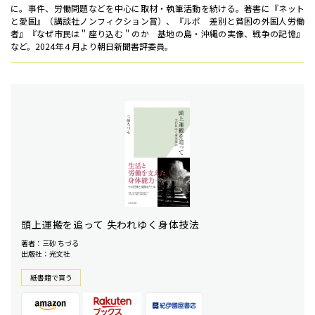
に。事件、労働問題などを中心に取材・執筆活動を続ける。著書に『ネット
と愛国』（講談社ノンフィクション賞）、『ルポ 差別と貧困の外国人労働
者』『なぜ市民は＂座り込む＂のか 基地の島・沖縄の実像、戦争の記憶』
など。2024年４月より朝日新聞書評委員。
頭上運搬を追って 失われゆく身体技法
著者：三砂 ちづる
出版社：光文社
紙書籍で買う