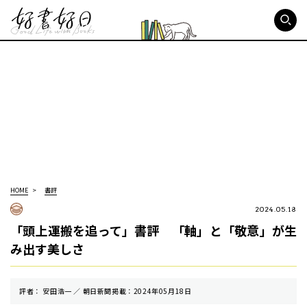
好書好日
HOME
書評
2024.05.18
「頭上運搬を追って」書評 「軸」と「敬意」が生
み出す美しさ
評者： 安田浩一 ／ 朝⽇新聞掲載：2024年05月18日