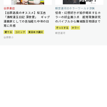
谷原書店
朝宮運河のホラーワールド渉猟
【谷原店長のオススメ】桜玉吉
怪奇・幻想好きが拍手喝采するホ
「満喫漫玉日記 深夜便」 ギャグ
ラーの好企画３点 超常現象研究
漫画家としての苦悩経た中年の日
のバイブルから舞城版百物語まで
常に共感
ぞっとする
ホラー
愛でる
コミック
東日本大震災
朝宮運河
谷原章介