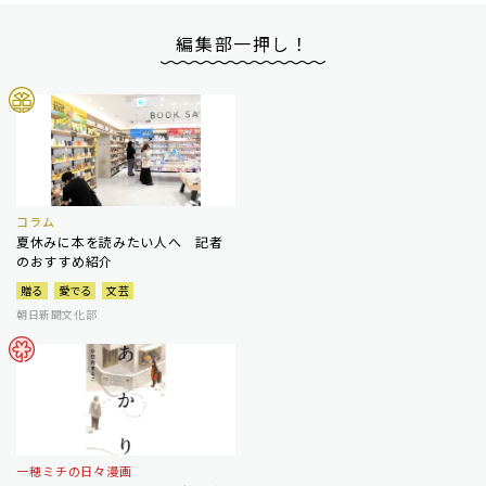
編集部一押し！
コラム
夏休みに本を読みたい人へ 記者
のおすすめ紹介
贈る
愛でる
文芸
朝日新聞文化部
一穂ミチの日々漫画