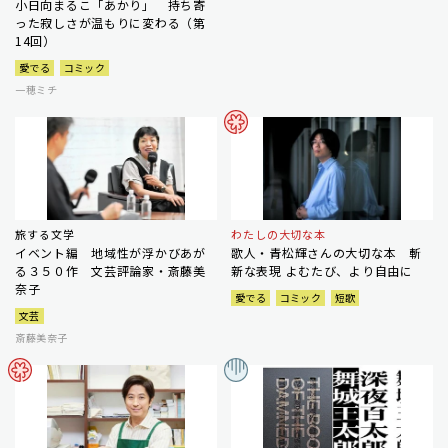
小日向まるこ「あかり」 持ち寄
った寂しさが温もりに変わる（第
14回）
愛でる
コミック
一穂ミチ
旅する文学
わたしの大切な本
イベント編 地域性が浮かびあが
歌人・青松輝さんの大切な本 斬
る３５０作 文芸評論家・斎藤美
新な表現 よむたび、より自由に
奈子
愛でる
コミック
短歌
文芸
斎藤美奈子