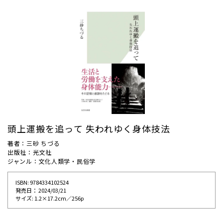
頭上運搬を追って 失われゆく身体技法
著者：三砂 ちづる
出版社：光文社
ジャンル：文化人類学・民俗学
ISBN: 9784334102524
発売⽇： 2024/03/21
サイズ: 1.2×17.2cm／256p