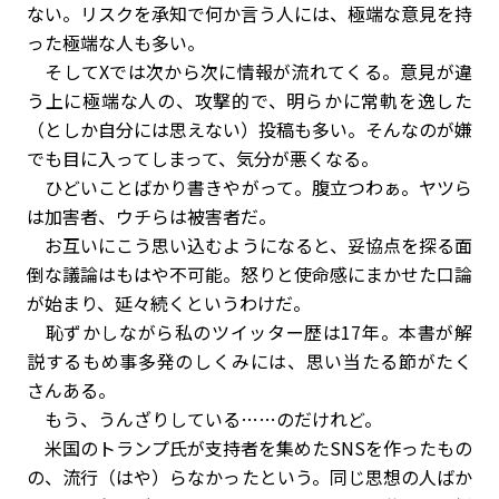
ない。リスクを承知で何か言う人には、極端な意見を持
った極端な人も多い。
そしてXでは次から次に情報が流れてくる。意見が違
う上に極端な人の、攻撃的で、明らかに常軌を逸した
（としか自分には思えない）投稿も多い。そんなのが嫌
でも目に入ってしまって、気分が悪くなる。
ひどいことばかり書きやがって。腹立つわぁ。ヤツら
は加害者、ウチらは被害者だ。
お互いにこう思い込むようになると、妥協点を探る面
倒な議論はもはや不可能。怒りと使命感にまかせた口論
が始まり、延々続くというわけだ。
恥ずかしながら私のツイッター歴は17年。本書が解
説するもめ事多発のしくみには、思い当たる節がたく
さんある。
もう、うんざりしている……のだけれど。
米国のトランプ氏が支持者を集めたSNSを作ったもの
の、流行（はや）らなかったという。同じ思想の人ばか