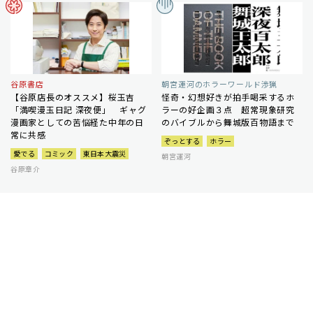
谷原書店
朝宮運河のホラーワールド渉猟
【谷原店長のオススメ】桜玉吉
怪奇・幻想好きが拍手喝采するホ
「満喫漫玉日記 深夜便」 ギャグ
ラーの好企画３点 超常現象研究
漫画家としての苦悩経た中年の日
のバイブルから舞城版百物語まで
常に共感
ぞっとする
ホラー
愛でる
コミック
東日本大震災
朝宮運河
谷原章介