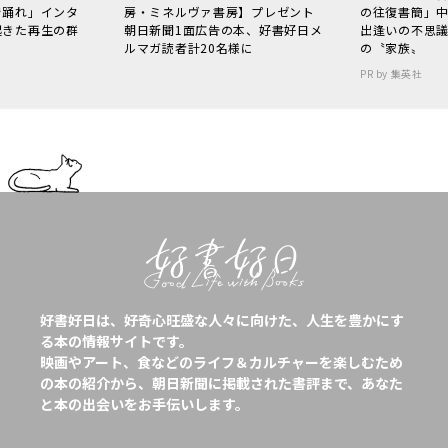
で踊れ」インタ
房・ミネルヴァ書房】プレゼント
の往復書簡」
起きた再生の群
朝日新聞1面広告の本、好書好日メ
出逢いの不思
ルマガ読者計20名様に
の〝家族〟
PR by 集英社
好書好日は、好奇心旺盛な人々に向けた、人生を豊かにす
る本の情報サイトです。
映画やアート、食などのライフ＆カルチャーを楽しむため
の本の紹介から、朝日新聞に掲載された書評まで、あなた
と本の出会いをお手伝いします。