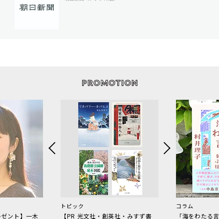
トピック
コラム
レゼント】一木
【PR 光文社・創英社・みすず書
「海をわたる