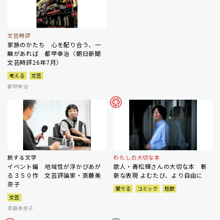
文芸時評
家族のかたち 心を配り合う、一
瞬があれば 都甲幸治〈朝日新聞
文芸時評26年7月〉
考える
文芸
都甲幸治
旅する文学
わたしの大切な本
イベント編 地域性が浮かびあが
歌人・青松輝さんの大切な本 斬
る３５０作 文芸評論家・斎藤美
新な表現 よむたび、より自由に
奈子
愛でる
コミック
短歌
文芸
斎藤美奈子