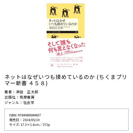
ネットはなぜいつも揉めているのか (ちくまプリ
マー新書 ４５８)
著者：津田 正太郎
出版社：筑摩書房
ジャンル：社会学
ISBN: 9784480684837
発売⽇： 2024/05/10
サイズ: 17.3×1.6cm／272p