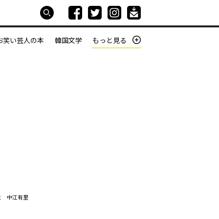
お笑い芸人の本
韓国文学
もっと見る
本屋は生きている
働きざかりの君たちへ
に 中江有里