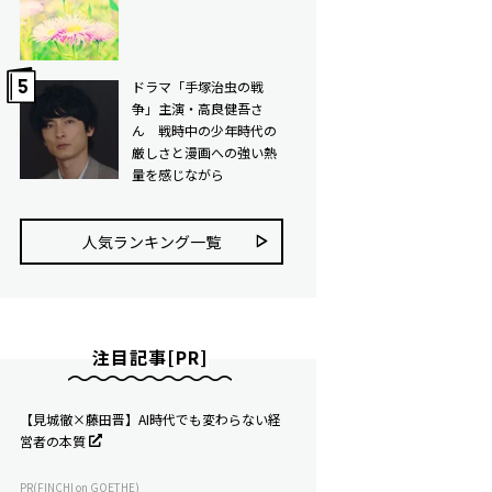
ドラマ「手塚治虫の戦
争」主演・高良健吾さ
ん 戦時中の少年時代の
厳しさと漫画への強い熱
量を感じながら
人気ランキング⼀覧
注目記事[PR]
【見城徹×藤田晋】AI時代でも変わらない経
営者の本質
PR(FINCHI on GOETHE)