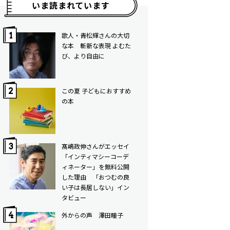
いま読まれています
歌人・青松輝さんの大切
な本 斬新な表現 よむた
び、より自由に
この夏 子どもにおすすめ
の本
髙嶋政伸さんがエッセイ
「インティマシーコーデ
ィネーター」を無料公開
した理由 「おつむの良
い子は長居しない」イン
タビュー
外からの声 澤田瞳子