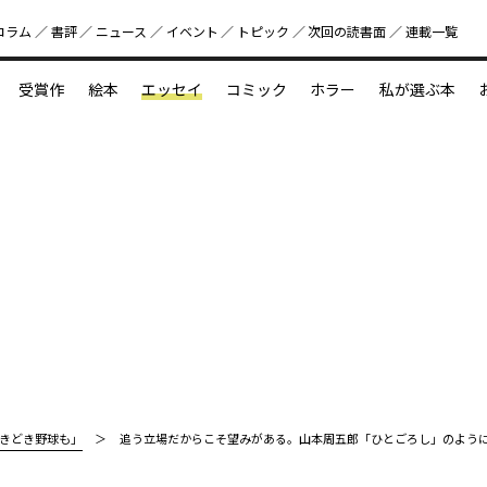
コラム
書評
ニュース
イベント
トピック
次回の読書⾯
連載一覧
好書好日
受賞作
絵本
エッセイ
コミック
ホラー
私が選ぶ本
？
えほん新定番
今めぐりたい児童文学の世界
図鑑の中の小宇宙
きどき野球も」
追う立場だからこそ望みがある。山本周五郎「ひとごろし」のよう