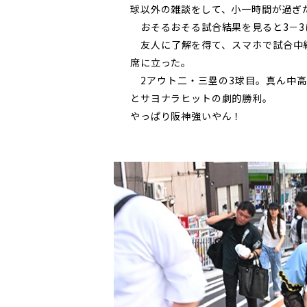
球以外の雑談をして、小一時間が過ぎ
おそるおそる試合結果を見ると3－3
友人に了解を得て、スマホで試合中継
席に立った。
2アウト二・三塁の3球目。
真ん中
とサヨナラヒットの劇的勝利。
やっぱり阪神強いやん！