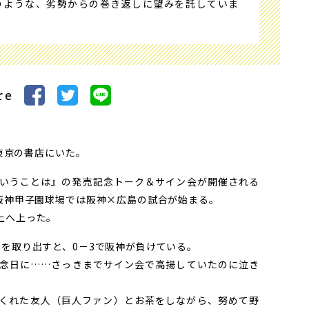
のような、劣勢からの巻き返しに望みを託していま
re
は東京の書店にいた。
いうことは』の発売記念トーク＆サイン会が開催される
た阪神甲子園球場では阪神×広島の試合が始まる。
上へ上った。
を取り出すと、0－3で阪神が負けている。
念日に……さっきまでサイン会で高揚していたのに泣き
くれた友人（巨人ファン）とお茶をしながら、努めて野