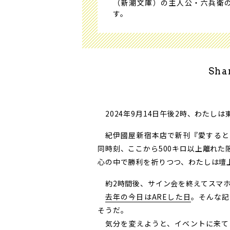
（新潮文庫）の主人公・六兵衛
す。
Sha
2024年9月14日午後2時、わたし
紀伊國屋新宿本店で新刊『愛すると
同時刻、ここから500キロ以上離れ
心の中で勝利を祈りつつ、わたしは壇
約2時間後、サイン会を終えてスマホ
去年の今日はAREした日
。そんな記
そうだ。
気分を変えようと、イベントに来て