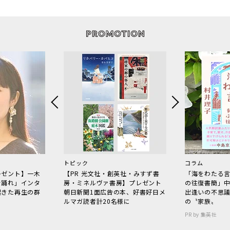
トピック
コラム
レゼント】一木
【PR 光文社・創英社・みすず書
「海をわたる
で踊れ」インタ
房・ミネルヴァ書房】プレゼント
の往復書簡」
起きた再生の群
朝日新聞1面広告の本、好書好日メ
出逢いの不思
ルマガ読者計20名様に
の〝家族〟
PR by 集英社