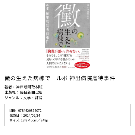
黴の生えた病棟で ルポ 神出病院虐待事件
著者：神戸新聞取材班
出版社：毎日新聞出版
ジャンル：文学・評論
ISBN: 9784620328072
発売⽇： 2024/06/24
サイズ: 18.8×0cm／248p