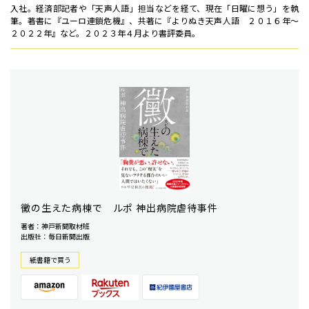
入社。経済部記者や「天声人語」担当などを経て、現在「日曜に想う」を執
筆。著書に『ユーロ連鎖危機』、共著に『よりぬき天声人語 ２０１６年～
２０２２年』など。２０２３年４月より書評委員。
黴の生えた病棟で ルポ 神出病院虐待事件
著者：神戸新聞取材班
出版社：毎日新聞出版
紙書籍で買う