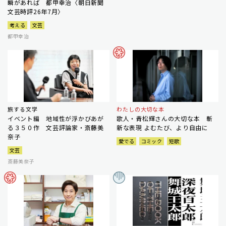
瞬があれば 都甲幸治〈朝日新聞
文芸時評26年7月〉
考える
文芸
都甲幸治
旅する文学
わたしの大切な本
イベント編 地域性が浮かびあが
歌人・青松輝さんの大切な本 斬
る３５０作 文芸評論家・斎藤美
新な表現 よむたび、より自由に
奈子
愛でる
コミック
短歌
文芸
斎藤美奈子