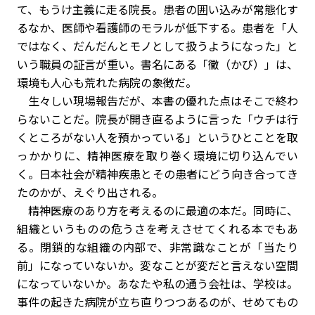
て、もうけ主義に走る院長。患者の囲い込みが常態化す
るなか、医師や看護師のモラルが低下する。患者を「人
ではなく、だんだんとモノとして扱うようになった」と
いう職員の証言が重い。書名にある「黴（かび）」は、
環境も人心も荒れた病院の象徴だ。
生々しい現場報告だが、本書の優れた点はそこで終わ
らないことだ。院長が開き直るように言った「ウチは行
くところがない人を預かっている」というひとことを取
っかかりに、精神医療を取り巻く環境に切り込んでい
く。日本社会が精神疾患とその患者にどう向き合ってき
たのかが、えぐり出される。
精神医療のあり方を考えるのに最適の本だ。同時に、
組織というものの危うさを考えさせてくれる本でもあ
る。閉鎖的な組織の内部で、非常識なことが「当たり
前」になっていないか。変なことが変だと言えない空間
になっていないか。あなたや私の通う会社は、学校は。
事件の起きた病院が立ち直りつつあるのが、せめてもの