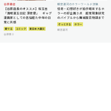
谷原書店
朝宮運河のホラーワールド渉猟
【谷原店長のオススメ】桜玉吉
怪奇・幻想好きが拍手喝采するホ
「満喫漫玉日記 深夜便」 ギャグ
ラーの好企画３点 超常現象研究
漫画家としての苦悩経た中年の日
のバイブルから舞城版百物語まで
常に共感
ぞっとする
ホラー
愛でる
コミック
東日本大震災
朝宮運河
谷原章介