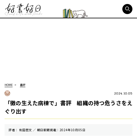
好書好日
HOME
書評
2024.10.05
「黴の生えた病棟で」書評 組織の持つ危うさをえ
ぐり出す
評者： 有田哲文 ／ 朝⽇新聞掲載：2024年10月05日