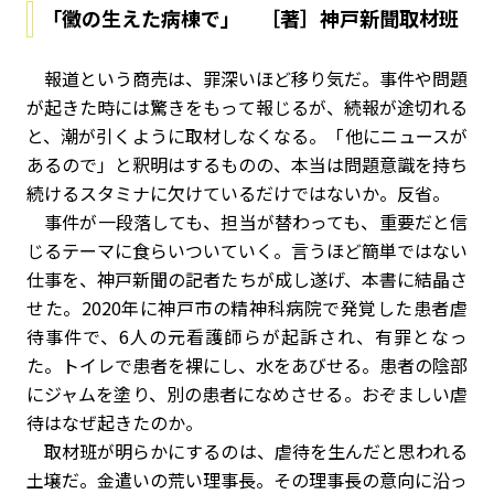
「黴の生えた病棟で」 ［著］神戸新聞取材班
報道という商売は、罪深いほど移り気だ。事件や問題
が起きた時には驚きをもって報じるが、続報が途切れる
と、潮が引くように取材しなくなる。「他にニュースが
あるので」と釈明はするものの、本当は問題意識を持ち
続けるスタミナに欠けているだけではないか。反省。
事件が一段落しても、担当が替わっても、重要だと信
じるテーマに食らいついていく。言うほど簡単ではない
仕事を、神戸新聞の記者たちが成し遂げ、本書に結晶さ
せた。2020年に神戸市の精神科病院で発覚した患者虐
待事件で、6人の元看護師らが起訴され、有罪となっ
た。トイレで患者を裸にし、水をあびせる。患者の陰部
にジャムを塗り、別の患者になめさせる。おぞましい虐
待はなぜ起きたのか。
取材班が明らかにするのは、虐待を生んだと思われる
土壌だ。金遣いの荒い理事長。その理事長の意向に沿っ