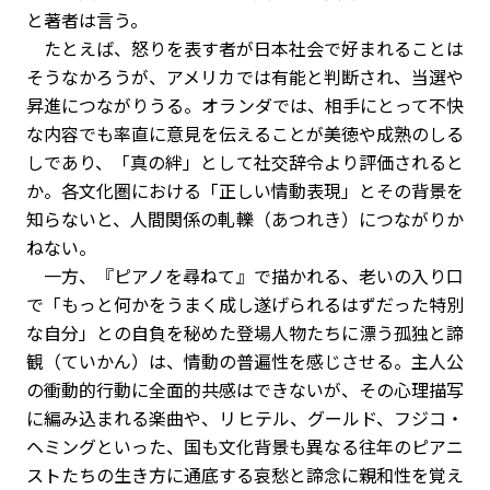
と著者は言う。
たとえば、怒りを表す者が日本社会で好まれることは
そうなかろうが、アメリカでは有能と判断され、当選や
昇進につながりうる。オランダでは、相手にとって不快
な内容でも率直に意見を伝えることが美徳や成熟のしる
しであり、「真の絆」として社交辞令より評価されると
か。各文化圏における「正しい情動表現」とその背景を
知らないと、人間関係の軋轢（あつれき）につながりか
ねない。
一方、『ピアノを尋ねて』で描かれる、老いの入り口
で「もっと何かをうまく成し遂げられるはずだった特別
な自分」との自負を秘めた登場人物たちに漂う孤独と諦
観（ていかん）は、情動の普遍性を感じさせる。主人公
の衝動的行動に全面的共感はできないが、その心理描写
に編み込まれる楽曲や、リヒテル、グールド、フジコ・
ヘミングといった、国も文化背景も異なる往年のピアニ
ストたちの生き方に通底する哀愁と諦念に親和性を覚え