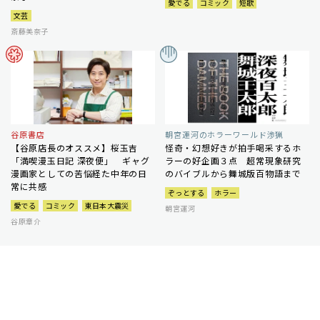
愛でる
コミック
短歌
文芸
斎藤美奈子
谷原書店
朝宮運河のホラーワールド渉猟
【谷原店長のオススメ】桜玉吉
怪奇・幻想好きが拍手喝采するホ
「満喫漫玉日記 深夜便」 ギャグ
ラーの好企画３点 超常現象研究
漫画家としての苦悩経た中年の日
のバイブルから舞城版百物語まで
常に共感
ぞっとする
ホラー
愛でる
コミック
東日本大震災
朝宮運河
谷原章介