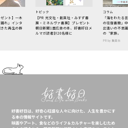
トピック
コラム
レゼント】一木
【PR 光文社・創英社・みすず書
「海をわたる
で踊れ」インタ
房・ミネルヴァ書房】プレゼント
の往復書簡」
起きた再生の群
朝日新聞1面広告の本、好書好日メ
出逢いの不思
ルマガ読者計20名様に
の〝家族〟
PR by 集英社
好書好日は、好奇心旺盛な人々に向けた、人生を豊かにす
る本の情報サイトです。
映画やアート、食などのライフ＆カルチャーを楽しむため