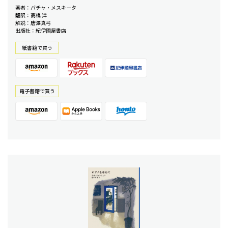
著者：バチャ・メスキータ
翻訳：高橋 洋
解説：唐澤真弓
出版社：紀伊國屋書店
紙書籍で買う
電⼦書籍で買う