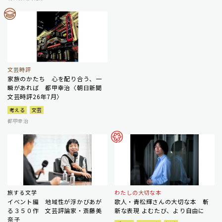
文芸時評
家族のかたち 心を配り合う、一
瞬があれば 都甲幸治〈朝日新聞
文芸時評26年7月〉
考える
文芸
都甲幸治
旅する文学
わたしの大切な本
イベント編 地域性が浮かびあが
歌人・青松輝さんの大切な本 斬
る３５０作 文芸評論家・斎藤美
新な表現 よむたび、より自由に
奈子