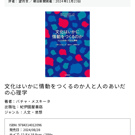
評者： 望月京 ／ 朝⽇新聞掲載：2024年11月23日
文化はいかに情動をつくるのか――人と人のあいだ
の心理学
著者：バチャ・メスキータ
出版社：紀伊國屋書店
ジャンル：人文・思想
ISBN: 9784314012096
発売⽇： 2024/08/28
サイズ: 12.8×18.8cm／384p