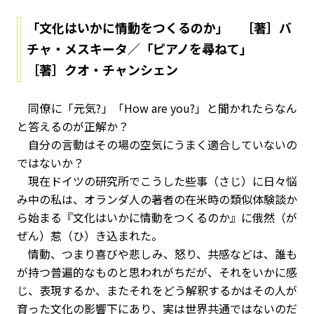
「文化はいかに情動をつくるのか」 ［著］バ
チャ・メスキータ／「ピアノを尋ねて」
［著］クオ・チャンシェン
同僚に「元気?」「How are you?」と聞かれたらなん
と答えるのが正解か？
自分の言動はその場の空気にうまく適合していないの
ではないか？
現在ドイツの研究所でこうした些事（さじ）に日々悩
み中の私は、オランダ人の著者の在米時の類似体験談か
ら始まる『文化はいかに情動をつくるのか』に俄然（が
ぜん）惹（ひ）き込まれた。
情動、つまり喜びや悲しみ、怒り、共感などは、誰も
が持つ普遍的なものと思われがちだが、それをいかに感
じ、表現するか、またそれをどう解釈するかはその人が
育った文化の影響下にあり、実は世界共通ではないのだ