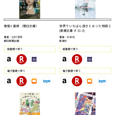
傲慢と善良 （朝日文庫）
世界でいちばん透きとおった物語２
(新潮文庫 す 31-3)
著者：辻村 深月
著者：杉井光
朝日新聞出版
新潮社
紙書籍で買う
紙書籍で買う
電⼦書籍で買う
電⼦書籍で買う