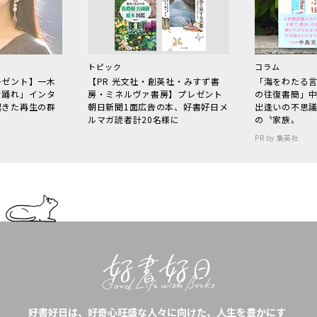
トピック
コラム
レゼント】一木
【PR 光文社・創英社・みすず書
「海をわたる
で踊れ」インタ
房・ミネルヴァ書房】プレゼント
の往復書簡」
起きた再生の群
朝日新聞1面広告の本、好書好日メ
出逢いの不思
ルマガ読者計20名様に
の〝家族〟
PR by 集英社
好書好日は、好奇心旺盛な人々に向けた、人生を豊かにす