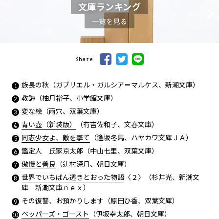
文庫ランキング
一覧を見る
Share
族長の秋（ガブリエル・ガルシア＝マルケス、新潮文庫）
教誨（柚月裕子、小学館文庫）
変な絵（雨穴、双葉文庫）
青い壺（新装版）
（有吉佐和子、文春文庫）
同志少女よ、敵を撃て
（逢坂冬馬、ハヤカワ文庫ＪＡ）
鑑定人 氏家京太郎（中山七里、双葉文庫）
傲慢と善良
（辻村深月、朝日文庫）
世界でいちばん透きとおった物語
〈２〉（杉井光、新潮文
庫 新潮文庫ｎｅｘ）
その復讐、お預かりします（原田ひ香、双葉文庫）
ペッパーズ・ゴースト
（伊坂幸太郎、朝日文庫）