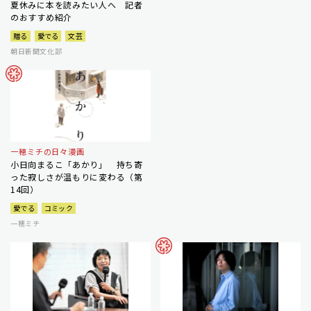
夏休みに本を読みたい人へ 記者
のおすすめ紹介
贈る
愛でる
文芸
朝日新聞文化部
一穂ミチの日々漫画
小日向まるこ「あかり」 持ち寄
った寂しさが温もりに変わる（第
14回）
愛でる
コミック
一穂ミチ