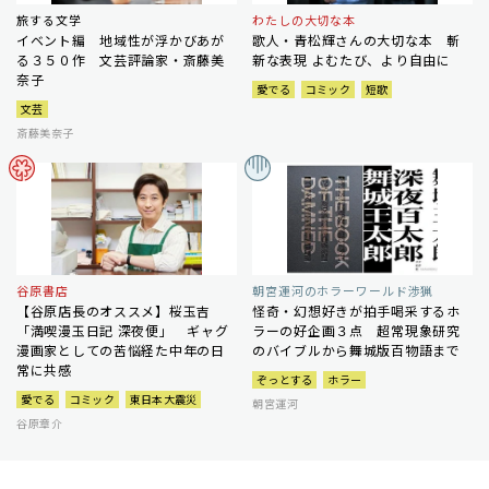
旅する文学
わたしの大切な本
イベント編 地域性が浮かびあが
歌人・青松輝さんの大切な本 斬
る３５０作 文芸評論家・斎藤美
新な表現 よむたび、より自由に
奈子
愛でる
コミック
短歌
文芸
斎藤美奈子
谷原書店
朝宮運河のホラーワールド渉猟
【谷原店長のオススメ】桜玉吉
怪奇・幻想好きが拍手喝采するホ
「満喫漫玉日記 深夜便」 ギャグ
ラーの好企画３点 超常現象研究
漫画家としての苦悩経た中年の日
のバイブルから舞城版百物語まで
常に共感
ぞっとする
ホラー
愛でる
コミック
東日本大震災
朝宮運河
谷原章介