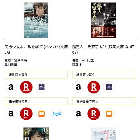
同志少女よ、敵を撃て (ハヤカワ文庫
鑑定人 氏家京太郎 (双葉文庫 な 47-
JA)
03)
著者：逢坂 冬馬
著者：中山七里
早川書房
双葉社
紙書籍で買う
紙書籍で買う
電⼦書籍で買う
電⼦書籍で買う