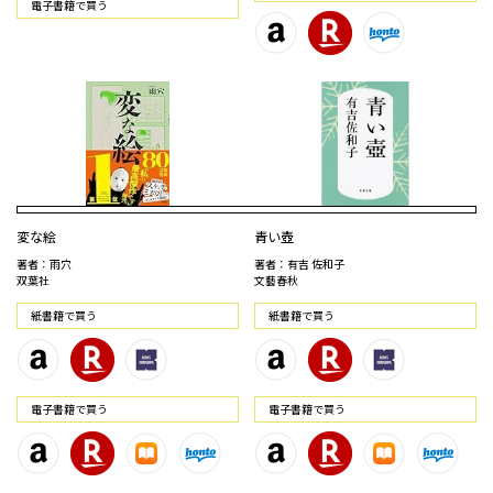
電⼦書籍で買う
変な絵
青い壺
著者：雨穴
著者：有吉 佐和子
双葉社
文藝春秋
紙書籍で買う
紙書籍で買う
電⼦書籍で買う
電⼦書籍で買う