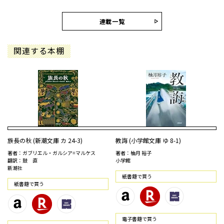
連載一覧
関連する本棚
族長の秋 (新潮文庫 カ 24-3)
教誨 (小学館文庫 ゆ 8-1)
著者：ガブリエル・ガルシア=マルケス
著者：柚月 裕子
翻訳：鼓 直
小学館
新潮社
紙書籍で買う
紙書籍で買う
電⼦書籍で買う