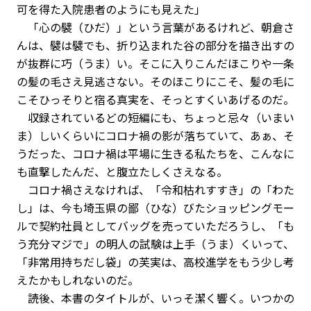
可を得た入院患者のようにも見えた」
「心の襞（ひだ）」という言葉があるけれど、朝倉さ
んは、襞は襞でも、折り込まれた谷の部分を描き出すの
が抜群に巧（うま）い。そこに入りこんだほこりや一条
の髪の毛さえ見逃さない。そのほこりにこそ、髪の毛に
こそひっそりと宿る真実を、そっとすくいあげるのだ。
収録されているどの短編にも、ちょっと忌々（いまい
ま）しいくらいにコロナ禍の影が落ちていて、あぁ、そ
うだった、コロナ禍は平場に生きる私たちを、こんなに
も直撃したんだ、と腹立たしくさえなる。
コロナ禍さえなければ、「令和枯れすすき」の「わた
し」は、今も埼玉県の鄙（ひな）びたショッピングモー
ルで契約社員としてバッグを売っていただろうし、「も
う充分マジで」の明人の試験は上手（うま）くいって、
「非常用持ちだし袋」の芙実は、高校進学をもう少し考
えたかもしれないのだ。
読後、本書のタイトルが、いっそ潔く響く。いつかの