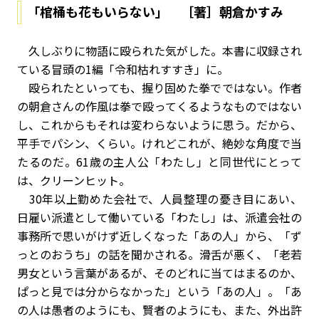
「棺桶も花もいらない」 ［著］朝倉かすみ
久しぶりに物語に殴られた気がした。本書に収録され
ている冒頭の1編「令和枯れすすき」に。
殴られたといっても、握り固めた拳でではない。作者
の朝倉さんの作風は拳で殴ってくるようなものではない
し、これからもそれは変わらないように思う。だから、
平手でパシン、くらい。けれどこれが、絶妙な角度で当
たるのだ。61歳の主人公「わたし」と同世代にとって
は、クリーンヒット。
30年以上勤めた会社で、人員整理の憂き目にあい、
日雇い派遣として働いている「わたし」は、派遣会社の
事務所で思いがけず近しくなった「あの人」から、「ず
っとのおうち」の話を聞かされる。滑舌が悪く、「老若
男女という言葉があるが、そのどれに当てはまるのか、
ぱっと見では分からなかった」という「あの人」。「あ
の人は愚者のようにも、賢者のようにも、また、外出許