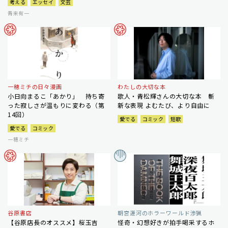
考える
エッセイ
文芸
青来有一
一穂ミチの日々漫画
わたしの大切な本
小日向まるこ「あかり」 持ち寄
歌人・青松輝さんの大切な本 斬
った寂しさが温もりに変わる（第
新な表現 よむたび、より自由に
14回）
愛でる
コミック
短歌
愛でる
コミック
一穂ミチ
谷原書店
朝宮運河のホラーワールド渉猟
【谷原店長のオススメ】桜玉吉
怪奇・幻想好きが拍手喝采するホ