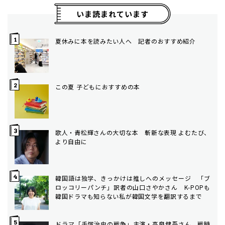
いま読まれています
夏休みに本を読みたい人へ 記者のおすすめ紹介
この夏 子どもにおすすめの本
歌人・青松輝さんの大切な本 斬新な表現 よむたび、
より自由に
韓国語は独学、きっかけは推しへのメッセージ 「ブ
ロッコリーパンチ」訳者の山口さやかさん K-POPも
韓国ドラマも知らない私が韓国文学を翻訳するまで
ドラマ「手塚治虫の戦争」主演・高良健吾さん 戦時