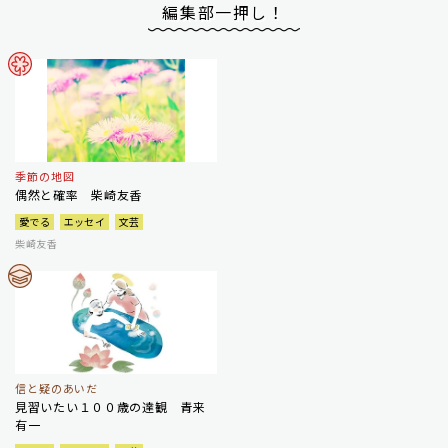
編集部一押し！
季節の地図
偶然と確率 柴崎友香
愛でる
エッセイ
文芸
柴崎友香
信と疑のあいだ
見習いたい１００歳の達観 青来
有一