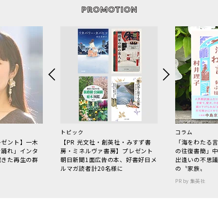
トピック
コラム
レゼント】一木
【PR 光文社・創英社・みすず書
「海をわたる
で踊れ」インタ
房・ミネルヴァ書房】プレゼント
の往復書簡」
起きた再生の群
朝日新聞1面広告の本、好書好日メ
出逢いの不思
ルマガ読者計20名様に
の〝家族〟
PR by 集英社