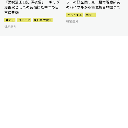
「満喫漫玉日記 深夜便」 ギャグ
ラーの好企画３点 超常現象研究
漫画家としての苦悩経た中年の日
のバイブルから舞城版百物語まで
常に共感
ぞっとする
ホラー
愛でる
コミック
東日本大震災
朝宮運河
谷原章介