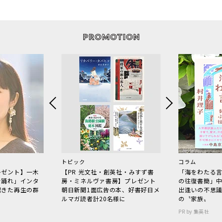
トピック
コラム
レゼント】一木
【PR 光文社・創英社・みすず書
「海をわたる
で踊れ」インタ
房・ミネルヴァ書房】プレゼント
の往復書簡」
起きた再生の群
朝日新聞1面広告の本、好書好日メ
出逢いの不思
ルマガ読者計20名様に
の〝家族〟
PR by 集英社