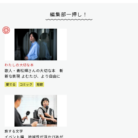
編集部一押し！
わたしの大切な本
歌人・青松輝さんの大切な本 斬
新な表現 よむたび、より自由に
愛でる
コミック
短歌
旅する文学
イベント編 地域性が浮かびあが