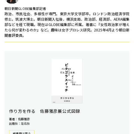
朝日新聞GLOBE編集部記者
政治、市民社会、多様性が専門。東京大学文学部卒。ロンドン政治経済学院
修士。筑波大博士。朝日新聞入社後、横浜支局、政治部、経済部、AERA編集
部などを経て現職。現在はGLOBE編集部に所属。著書に『女性政治家が増え
たら何が変わるのか』など。趣味は女子プロレス研究。2025年4月より朝日新
聞書評委員。
作り方を作る 佐藤雅彦展公式図録
著者：佐藤雅彦
出版社：左右社
紙書籍で買う