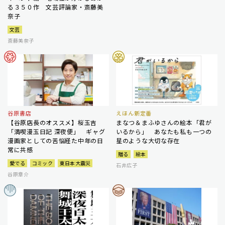
る３５０作 文芸評論家・斎藤美
奈子
文芸
斎藤美奈子
谷原書店
えほん新定番
【谷原店長のオススメ】桜玉吉
まなつ＆まふゆさんの絵本「君が
「満喫漫玉日記 深夜便」 ギャグ
いるから」 あなたも私も一つの
漫画家としての苦悩経た中年の日
星のような大切な存在
常に共感
贈る
絵本
愛でる
コミック
東日本大震災
石井広子
谷原章介