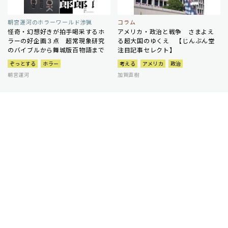
朝宮運河のホラーワールド渉猟
コラム
怪奇・幻想好きが拍手喝采するホ
アメリカ・政治と戦争 さまよえ
ラーの好企画３点 超常現象研究
る超大国のゆくえ 【じんぶん堂
のバイブルから舞城版百物語まで
注目記事セレクト】
ぞっとする
ホラー
考える
アメリカ
政治
朝宮運河
加賀直樹