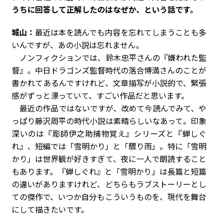
うちに回答して正解したのはなぜか、という話です。
城山：
最近は本を読んでも内容を忘れてしまうことも多
いんですが、あの小説は忘れません。
ノンフィクションでは、鈴木忠平さんの『嫌われた監
督』。中日ドラゴンズ監督時代の落合博満さんのことが
書かれてあるんですけれど、文章描写が小説的で、緊張
感がずっと漂っていて、すごい作品だと思います。
最近の作品ではないですが、改めて今読んでみて、や
っぱり藤沢周平の時代小説は素晴らしいなあって。印象
深いのは『彫師伊之助捕物覚え』シリーズと『蝉しぐ
れ』、短編では「雪明かり」と「驟り雨」。特に「雪明
かり」は世界観が好きすぎて、夜に一人で朗読すること
もあります。『蝉しぐれ』と「雪明かり」は長篇と短篇
の違いがありますけれど、どちらもラブストーリーとし
ての傑作で、いつか自分もこういうものを、現代を舞台
にして描きたいです。