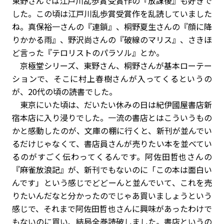
東野さんでは江戸川乱歩賞受賞作の『放課後』も好きで
した。この頃は江戸川乱歩賞受賞作を乱読していました
ね。真保裕一さんの『連鎖』、桐野夏生さんの『顔に降
りかかる雨』、野沢尚さんの『破線のマリス』、さきほ
ど言った『テロリストのパラソル』とか。
京極堂シリーズ、東野さん、桐野さんが基本ローテー
ションで、そこに村上春樹さんが入ってくるというの
が、20代の頃の読書でした。
東京にいた頃は、だいたい休みの日は紀伊國屋書店新
宿本店に入り浸りでした。一流の書店とはこういうもの
かと感動したのが、文庫の棚に行くと、新刊が並んでい
るだけじゃなくて、書店員さんが売りたい本を並べてい
るのがすごく伝わってくるんです。阿佐田哲也さんの
『麻雀放浪記』が、新刊でもないのに「この本は面白い
んです」という感じでどどーんと並んでいて、これを売
りたいんだなと分かったのでじゃあ買いましょうという
感じで、それまで阿佐田哲也さんに興味があったわけで
もないのに買い、結局全巻読破しました。書店というの