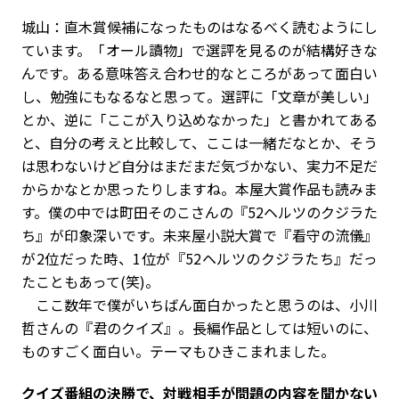
城山：直木賞候補になったものはなるべく読むようにし
ています。「オール讀物」で選評を見るのが結構好きな
んです。ある意味答え合わせ的なところがあって面白い
し、勉強にもなるなと思って。選評に「文章が美しい」
とか、逆に「ここが入り込めなかった」と書かれてある
と、自分の考えと比較して、ここは一緒だなとか、そう
は思わないけど自分はまだまだ気づかない、実力不足だ
からかなとか思ったりしますね。本屋大賞作品も読みま
す。僕の中では町田そのこさんの『52ヘルツのクジラた
ち』が印象深いです。未来屋小説大賞で『看守の流儀』
が2位だった時、1位が『52ヘルツのクジラたち』だっ
たこともあって(笑)。
ここ数年で僕がいちばん面白かったと思うのは、小川
哲さんの『君のクイズ』。長編作品としては短いのに、
ものすごく面白い。テーマもひきこまれました。
――クイズ番組の決勝で、対戦相手が問題の内容を聞かない