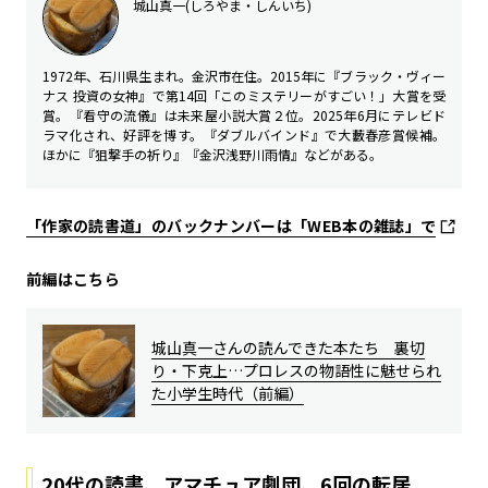
城山真一
(
しろやま・しんいち
)
1972年、石川県生まれ。金沢市在住。2015年に『ブラック・ヴィー
ナス 投資の女神』で第14回「このミステリーがすごい！」大賞を受
賞。『看守の流儀』は未来屋小説大賞２位。2025年6月にテレビド
ラマ化され、好評を博す。『ダブルバインド』で大藪春彦賞候補。
ほかに『狙撃手の祈り』『金沢浅野川雨情』などがある。
「作家の読書道」のバックナンバーは「WEB本の雑誌」で
前編はこちら
城山真一さんの読んできた本たち 裏切
り・下克上…プロレスの物語性に魅せられ
た小学生時代（前編）
20代の読書、アマチュア劇団、6回の転居