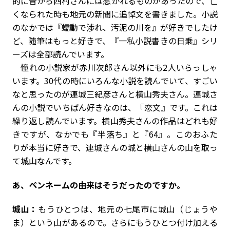
的に昔から西村さんには惹かれるものがあったので、亡
くなられた時も地元の新聞に追悼文を書きました。小説
のなかでは『蠕動で渉れ、汚泥の川を』が好きでしたけ
ど、随筆はもっと好きで、『一私小説書きの日乗』シリ
ーズは全部読んでいます。
憧れの小説家が赤川次郎さん以外にも2人いらっしゃ
います。30代の時にいろんな小説を読んでいて、すごい
なと思ったのが連城三紀彦さんと横山秀夫さん。連城さ
んの小説でいちばん好きなのは、『恋文』です。これは
繰り返し読んでいます。横山秀夫さんの作品はどれも好
きですが、なかでも『半落ち』と『64』。このおふた
りが本当に好きで、連城さんの城と横山さんの山を取っ
て城山なんです。
――あ、ペンネームの由来はそうだったのですか。
城山：
もうひとつは、地元の七尾市に城山（じょうや
ま）という山があるので。さらにもうひとつ付け加える