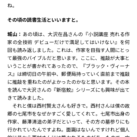
ね。
――その頃の読書生活といいますと。
城山：
あの頃は、大沢在昌さんの『小説講座 売れる作
家の全技術 デビューだけで満足してはいけない』を何
回も読み返しました。これは、作家を目指す人間にとっ
て最強のバイブルだと思います。ここに、推敲が大事と
いうことが書かれてあったので、『ブラック・ヴィーナ
ス』は締切日の午前中、郵便局持っていく直前まで推敲
に推敲を重ねたのがよかったのかなと思います。その本
を読んで大沢さんの『新宿鮫』シリーズにも興味が出て
きて読みました。
それと僕は西村賢太さんも好きで。西村さんは僕の故
郷の七尾市をなぜかすごく愛してくれて。七尾市出身の
作家、藤澤清造の弟子だといって、その方の墓参りにも
行かれていたんですよね。面識はないんですけれど個人