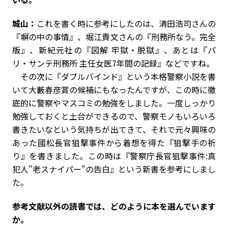
城山：
これを書く時に参考にしたのは、清田浩司さんの
『塀の中の事情』、堀江貴文さんの『刑務所なう。完全
版』、新紀元社の『図解 牢獄・脱獄』、あとは『パ
リ・サンテ刑務所 主任女医7年間の記録』などですね。
その次に『ダブルバインド』という本格警察小説を書
いて大藪春彦賞の候補にもなったんですが、この時に徹
底的に警察やマスコミの勉強をしました。一度しっかり
勉強しておくと土台ができるので、警察モノもいろいろ
書きたいなという気持ちが出てきて、それで元々興味の
あった國松長官狙撃事件から着想を得た『狙撃手の祈
り』を書きました。この時は『警察庁長官狙撃事件:真
犯人"老スナイパー"の告白』という新書を参考にしまし
た。
――参考文献以外の読書では、どのように本を選んでいます
か。