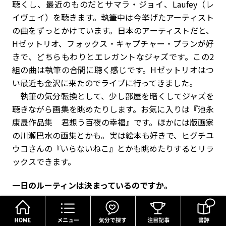
聴くし、最近のものだとサマラ・ジョイ、Laufey（レ
イヴェイ）を聴きます。執筆中は今挙げたアーティスト
の曲をずっとかけています。日本のアーティストだと、
Hゼットリオ、フォックス・キャプチャー・プランが好
きで、どちらもわりとエレガントなジャズです。この2
組の曲は執筆の合間に聴く感じです。Hゼットリオはつ
い最近も金沢に来たのでライブに行ってきました。
執筆の気分転換として、少し部屋を暗くしてジャズを
聴きながら画集を眺めたりします。お気に入りは『池永
康晟作品集 君想う百夜の幸福』です。ほかには版画家
の川瀬巴水の画集とかも。実は絵本も好きで、ヒグチユ
ウコさんの『いらないねこ』とかも眺めたりするとリラ
ックスできます。
――一日のルーティンは決まっているのですか。
HOME
メニュー
気分で探す
城山：
ジョギングと筋トレを日課にしています。たいて
い夕方に走るんですが、今日はこのインタビューの前に