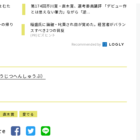
よむた
第174回芥川賞・直木賞、選考委員講評 「デビュー作
とは思えない筆力」ながら「逆...
ーの帰り
稲盛氏に論破・叱責され目が覚めた。経営者がバラン
スすべき2つの背反
(PR)ビズヒント
Recommended by
うじつへんしゅうぶ）
直木賞
愛でる
re