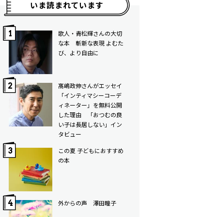
いま読まれています
歌人・青松輝さんの大切
な本 斬新な表現 よむた
び、より自由に
髙嶋政伸さんがエッセイ
「インティマシーコーデ
ィネーター」を無料公開
した理由 「おつむの良
い子は長居しない」イン
タビュー
この夏 子どもにおすすめ
の本
外からの声 澤田瞳子