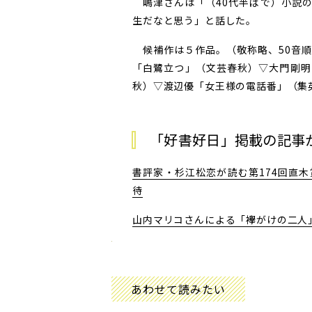
嶋津さんは「（40代半ばで）小説の
生だなと思う」と話した。
候補作は５作品。（敬称略、50音順
「白鷺立つ」（文芸春秋）▽大門剛明
秋）▽渡辺優「女王様の電話番」（集
「好書好日」掲載の記事
書評家・杉江松恋が読む第174回直
待
山内マリコさんによる「襷がけの二人
あわせて読みたい