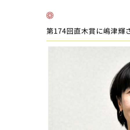
第174回直木賞に嶋津輝