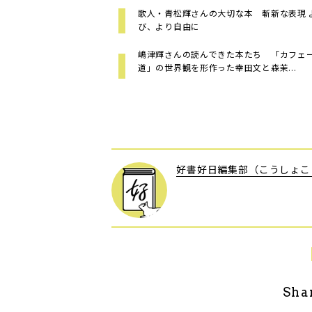
歌人・青松輝さんの大切な本 斬新な表現 
び、より自由に
嶋津輝さんの読んできた本たち 「カフェ
道」の世界観を形作った幸田文と森茉...
好書好日編集部（こうしょこ
Sha