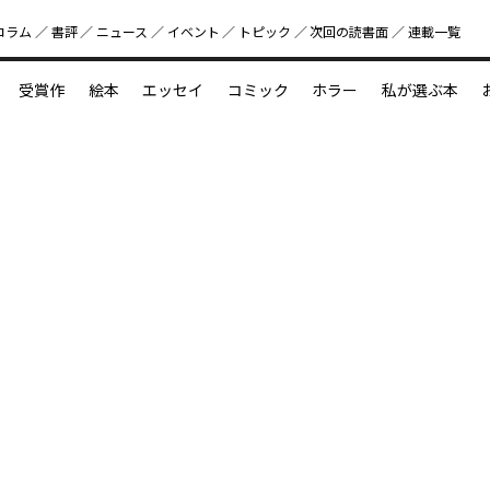
コラム
書評
ニュース
イベント
トピック
次回の読書⾯
連載一覧
好書好日
受賞作
絵本
エッセイ
コミック
ホラー
私が選ぶ本
？
えほん新定番
今めぐりたい児童文学の世界
図鑑の中の小宇宙