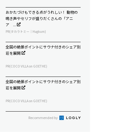
おかたづけもできる点がうれしい！ 動物の
鳴き声やセリフが盛りだくさんの「アニ
ア ...
PR(タカラトミー｜Hugkum)
全国の絶景ポイントにサウナ付きのシェア別
荘を展開
PR(COCO VILLA on GOETHE)
全国の絶景ポイントにサウナ付きのシェア別
荘を展開
PR(COCO VILLA on GOETHE)
Recommended by