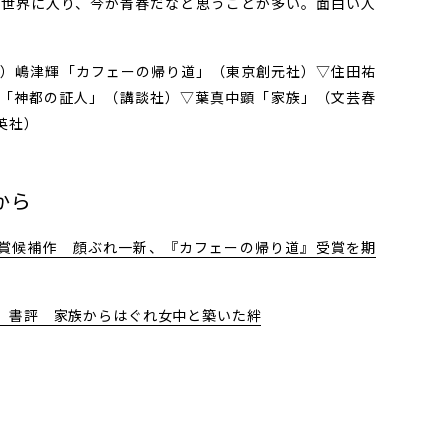
世界に入り、今が青春だなと思うことが多い。面白い人
）嶋津輝「カフェーの帰り道」（東京創元社）▽住田祐
「神都の証人」（講談社）▽葉真中顕「家族」（文芸春
英社）
から
木賞候補作 顔ぶれ一新、『カフェーの帰り道』受賞を期
」書評 家族からはぐれ女中と築いた絆