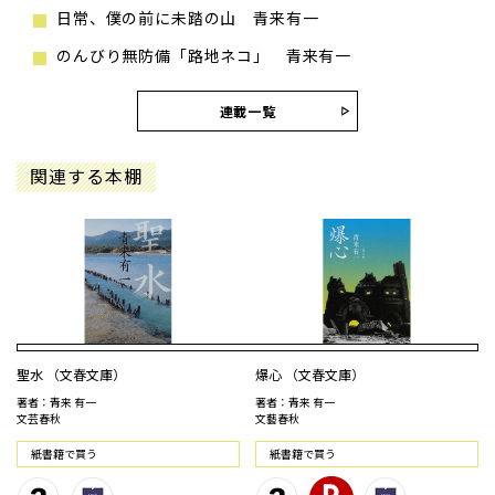
日常、僕の前に未踏の山 青来有一
のんびり無防備「路地ネコ」 青来有一
連載一覧
関連する本棚
聖水 （文春文庫）
爆心 （文春文庫）
著者：青来 有一
著者：青来 有一
文芸春秋
文藝春秋
紙書籍で買う
紙書籍で買う