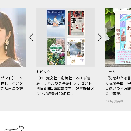
トピック
コラム
レゼント】一木
【PR 光文社・創英社・みすず書
「海をわたる
で踊れ」インタ
房・ミネルヴァ書房】プレゼント
の往復書簡」
起きた再生の群
朝日新聞1面広告の本、好書好日メ
出逢いの不思
ルマガ読者計20名様に
の〝家族〟
PR by 集英社