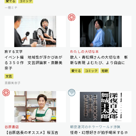
愛でる
コミック
一穂ミチ
旅する文学
わたしの大切な本
イベント編 地域性が浮かびあが
歌人・青松輝さんの大切な本 斬
る３５０作 文芸評論家・斎藤美
新な表現 よむたび、より自由に
奈子
愛でる
コミック
短歌
文芸
斎藤美奈子
谷原書店
朝宮運河のホラーワールド渉猟
【谷原店長のオススメ】桜玉吉
怪奇・幻想好きが拍手喝采するホ