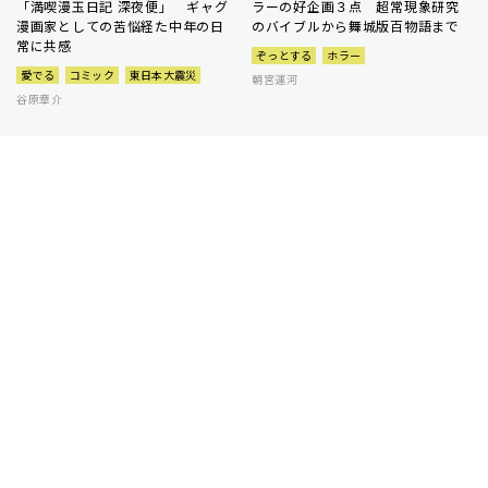
「満喫漫玉日記 深夜便」 ギャグ
ラーの好企画３点 超常現象研究
漫画家としての苦悩経た中年の日
のバイブルから舞城版百物語まで
常に共感
ぞっとする
ホラー
愛でる
コミック
東日本大震災
朝宮運河
谷原章介