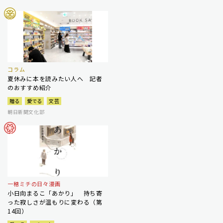
コラム
夏休みに本を読みたい人へ 記者
のおすすめ紹介
贈る
愛でる
文芸
朝日新聞文化部
一穂ミチの日々漫画
小日向まるこ「あかり」 持ち寄
った寂しさが温もりに変わる（第
14回）