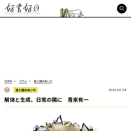
好書好日
HOME
コラム
信と疑のあいだ
信と疑のあいだ
2024.07.28
解体と生成、日常の隣に 青来有一