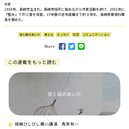
作家
1958年、長崎市生まれ。長崎市役所に勤めながら作家活動を続け、2001年に
『聖水』で芥川賞を受賞。19年春の定年退職まで約８年半、長崎原爆資料館
長を務めた。
信と疑のあいだ
考える
エッセイ
文芸
コミュニケーション
Share
この連載をもっと読む
信と疑のあいだ
視線びしびし痛い講演 青来有一