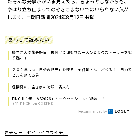
たそんな光景がかいま見えたら、ぎょっとしながらも、
やはり立ち止まってのぞきこまないではいられない気が
します。＝朝日新聞2024年8月12日掲載
あわせて読みたい
藤巻亮太の旅是好日 被災地に埋もれた一人ひとりのストーリーを掘
り起こす
２００年もつ「自分の世界」を造る 岡啓輔さん「バベる！―自力で
ビルを建てる男」
垣間見た、空き家の物語 青来有一
FINCHI主催「IVS2026」トークセッションが話題に！
(PR)FINCHI on GOETHE
Recommended by
青来有一（セイライユウイチ）