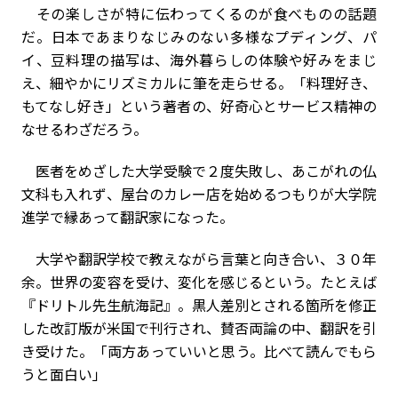
その楽しさが特に伝わってくるのが食べものの話題
だ。日本であまりなじみのない多様なプディング、パ
イ、豆料理の描写は、海外暮らしの体験や好みをまじ
え、細やかにリズミカルに筆を走らせる。「料理好き、
もてなし好き」という著者の、好奇心とサービス精神の
なせるわざだろう。
医者をめざした大学受験で２度失敗し、あこがれの仏
文科も入れず、屋台のカレー店を始めるつもりが大学院
進学で縁あって翻訳家になった。
大学や翻訳学校で教えながら言葉と向き合い、３０年
余。世界の変容を受け、変化を感じるという。たとえば
『ドリトル先生航海記』。黒人差別とされる箇所を修正
した改訂版が米国で刊行され、賛否両論の中、翻訳を引
き受けた。「両方あっていいと思う。比べて読んでもら
うと面白い」