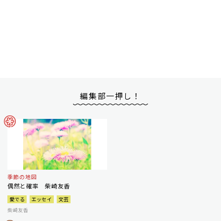
編集部一押し！
季節の地図
偶然と確率 柴崎友香
愛でる
エッセイ
文芸
柴崎友香