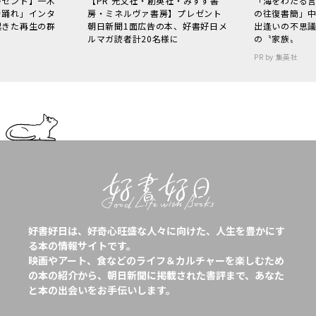
レゼント】一木
【PR 光文社・創英社・みすず書
「海をわたる
で踊れ」インタ
房・ミネルヴァ書房】プレゼント
の往復書簡」
起きた再生の群
朝日新聞1面広告の本、好書好日メ
出逢いの不思
ルマガ読者計20名様に
の〝家族〟
PR by 集英社
好書好日は、好奇心旺盛な人々に向けた、人生を豊かにす
る本の情報サイトです。
映画やアート、食などのライフ＆カルチャーを楽しむため
の本の紹介から、朝日新聞に掲載された書評まで、あなた
と本の出会いをお手伝いします。