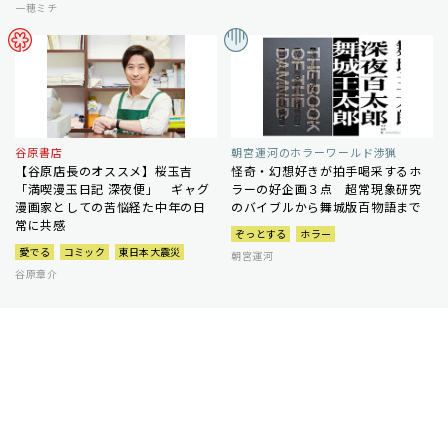
一穂ミチ
谷原書店
朝宮運河のホラーワールド渉猟
【谷原店長のオススメ】桜玉吉
怪奇・幻想好きが拍手喝采するホ
「満喫漫玉日記 深夜便」 ギャグ
ラーの好企画３点 超常現象研究
漫画家としての苦悩経た中年の日
のバイブルから舞城版百物語まで
常に共感
ぞっとする
ホラー
愛でる
コミック
東日本大震災
朝宮運河
谷原章介