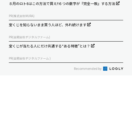
８月のロト6はこの方法で買え!!６つの数字が『完全一致』する方法
PR(株式会社MURA)
宝くじを知らないまま買う人ほど、外れ続けます
PR(合同会社デジタルファーム)
宝くじが当たる人にだけ共通する“ある特徴”とは？
PR(合同会社デジタルファーム )
Recommended by