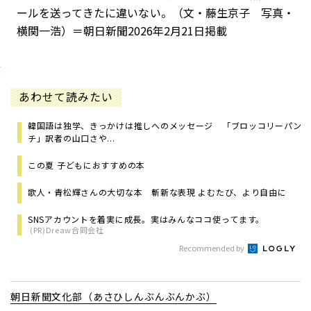
ールを送ってきたに違いない。（文・藤生京子 写真・
横関一浩）＝朝日新聞2026年2月21日掲載
あわせて読みたい
韓国語は独学、きっかけは推しへのメッセージ 「ブロッコリーパン
チ」訳者の山口さや...
この夏 子どもにおすすめの本
歌人・青松輝さんの大切な本 斬新な表現 よむたび、より自由に
SNSアカウントを着実に成長。実はみんなココ使ってます。
(PR)Dreaw合同会社
Recommended by
朝日新聞文化部（あさひしんぶんぶんかぶ）