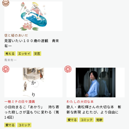
信と疑のあいだ
見習いたい１００歳の達観 青来
有一
考える
エッセイ
文芸
青来有一
一穂ミチの日々漫画
わたしの大切な本
小日向まるこ「あかり」 持ち寄
歌人・青松輝さんの大切な本 斬
った寂しさが温もりに変わる（第
新な表現 よむたび、より自由に
14回）
愛でる
コミック
短歌
愛でる
コミック