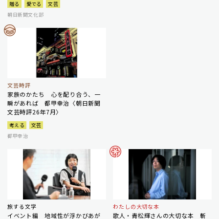
贈る
愛でる
文芸
朝日新聞文化部
文芸時評
家族のかたち 心を配り合う、一
瞬があれば 都甲幸治〈朝日新聞
文芸時評26年7月〉
考える
文芸
都甲幸治
旅する文学
わたしの大切な本
イベント編 地域性が浮かびあが
歌人・青松輝さんの大切な本 斬