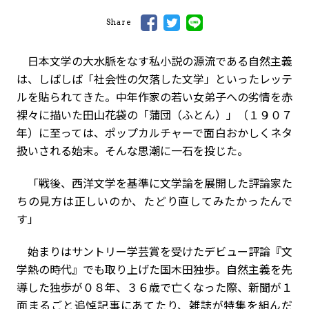
Share
日本文学の大水脈をなす私小説の源流である自然主義
は、しばしば「社会性の欠落した文学」といったレッテ
ルを貼られてきた。中年作家の若い女弟子への劣情を赤
裸々に描いた田山花袋の「蒲団（ふとん）」（１９０７
年）に至っては、ポップカルチャーで面白おかしくネタ
扱いされる始末。そんな思潮に一石を投じた。
「戦後、西洋文学を基準に文学論を展開した評論家た
ちの見方は正しいのか、たどり直してみたかったんで
す」
始まりはサントリー学芸賞を受けたデビュー評論『文
学熱の時代』でも取り上げた国木田独歩。自然主義を先
導した独歩が０８年、３６歳で亡くなった際、新聞が１
面まるごと追悼記事にあてたり、雑誌が特集を組んだ