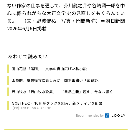
ない作家の仕事を通して、芥川龍之介や谷崎潤一郎を中
心に語られがちな大正文学史の見直しをもくろんでい
る。 （文・野波健祐 写真・門間新弥）＝朝日新聞
2026年6月6日掲載
あわせて読みたい
田山花袋「蒲団」 文学の自由広げた私小説
画期的、風景描写に哀しみが 国木田独歩「武蔵野」
若山牧水「若山牧水歌集」 「自然主義」超え、今なお響く
GOETHEとFINCHIがタッグを組み、新メディアを創設
(PR)FINCHI on GOETHE
Recommended by