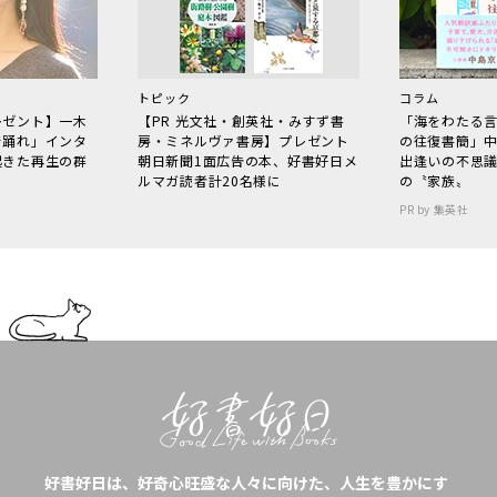
トピック
コラム
レゼント】一木
【PR 光文社・創英社・みすず書
「海をわたる
で踊れ」インタ
房・ミネルヴァ書房】プレゼント
の往復書簡」
起きた再生の群
朝日新聞1面広告の本、好書好日メ
出逢いの不思
ルマガ読者計20名様に
の〝家族〟
PR by 集英社
好書好日は、好奇心旺盛な人々に向けた、人生を豊かにす