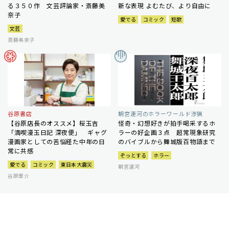
る３５０作 文芸評論家・斎藤美
新な表現 よむたび、より自由に
奈子
愛でる
コミック
短歌
文芸
斎藤美奈子
谷原書店
朝宮運河のホラーワールド渉猟
【谷原店長のオススメ】桜玉吉
怪奇・幻想好きが拍手喝采するホ
「満喫漫玉日記 深夜便」 ギャグ
ラーの好企画３点 超常現象研究
漫画家としての苦悩経た中年の日
のバイブルから舞城版百物語まで
常に共感
ぞっとする
ホラー
愛でる
コミック
東日本大震災
朝宮運河
谷原章介