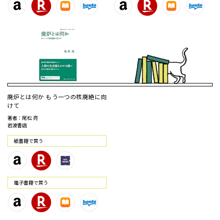
廃炉とは何か もう一つの核廃絶に向
けて
著者：尾松 亮
岩波書店
紙書籍で買う
電⼦書籍で買う