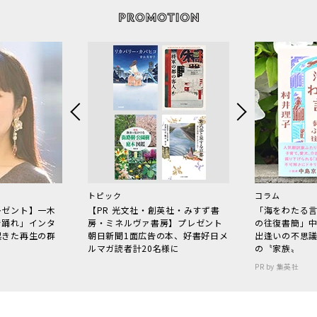
トピック
コラム
レゼント】一木
【PR 光文社・創英社・みすず書
「海をわたる
で踊れ」インタ
房・ミネルヴァ書房】プレゼント
の往復書簡」
起きた再生の群
朝日新聞1面広告の本、好書好日メ
出逢いの不思
ルマガ読者計20名様に
の〝家族〟
PR by 集英社