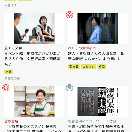
一穂ミチ
旅する文学
わたしの大切な本
イベント編 地域性が浮かびあが
歌人・青松輝さんの大切な本 斬
る３５０作 文芸評論家・斎藤美
新な表現 よむたび、より自由に
奈子
愛でる
コミック
短歌
文芸
斎藤美奈子
谷原書店
朝宮運河のホラーワールド渉猟
【谷原店長のオススメ】桜玉吉
怪奇・幻想好きが拍手喝采するホ
「満喫漫玉日記 深夜便」 ギャグ
ラーの好企画３点 超常現象研究