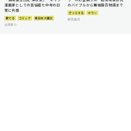
漫画家としての苦悩経た中年の日
のバイブルから舞城版百物語まで
常に共感
ぞっとする
ホラー
愛でる
コミック
東日本大震災
朝宮運河
谷原章介