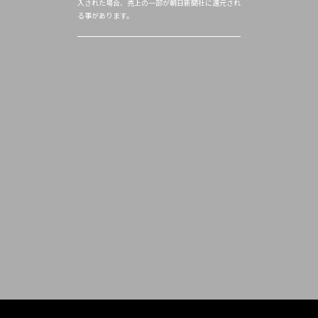
入された場合、売上の一部が朝日新聞社に還元され
る事があります。