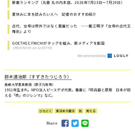
新書ランキング（丸善 丸の内本店、2026年7月23日～7月29日）
夏休みに本を読みたい人へ 記者のおすすめ紹介
古代、女帝は例外ではなく普遍だった ──義江明子『女帝の古代王
権史』より
GOETHEとFINCHIがタッグを組み、新メディアを創設
(PR)FINCHI on GOETHE
Recommended by
鈴木達治郎（すずきたつじろう）
長崎大学客員教授（原子力政策）
1951年生まれ。NPO法人ピースデポ代表。著書に『核兵器と原発 日本が抱
える「核」のジレンマ』など。
ひもとく
東日本大震災
核
考える
Share