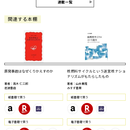
連載一覧
関連する本棚
原発事故はなぜくりかえすのか
核燃料サイクルという迷宮――核ナショ
ナリズムがもたらしたもの
著者：高木 仁三郎
著者：山本義隆
岩波書店
みすず書房
紙書籍で買う
紙書籍で買う
電⼦書籍で買う
電⼦書籍で買う