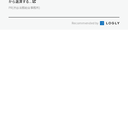
から返済する...
PR(渋谷法務総合事務所)
Recommended by