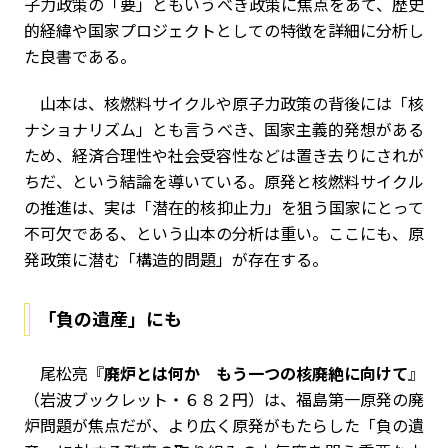
子力政策の「要」ともいうべき政策に焦点をあて、歴史
的経緯や国家プロジェクトとしての特徴を詳細に分析し
た良書である。
山本は、核燃料サイクルや原子力政策の背後には「核
ナショナリズム」とも言うべき、国家主義的発想がある
ため、経済合理性や社会受容性などは置き去りにされが
ちだ、という結論を導いている。原発と核燃料サイクル
の推進は、実は「潜在的核抑止力」を狙う国家にとって
不可欠である、という山本の分析は重い。ここにも、原
発政策に潜む「構造的問題」が存在する。
「負の遺産」にも
尾松亮『
廃炉とは何か もう一つの核廃絶に向けて
』
（岩波ブックレット・６８２円）は、福島第一原発の廃
炉問題が焦点だが、より広く原発がもたらした「負の遺