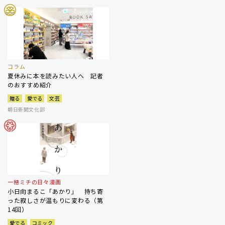
コラム
夏休みに本を読みたい人へ 記者
のおすすめ紹介
贈る
愛でる
文芸
朝日新聞文化部
一穂ミチの日々漫画
小日向まるこ「あかり」 持ち寄
った寂しさが温もりに変わる（第
14回）
愛でる
コミック